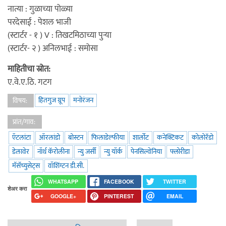
नात्या : गुळाच्या पोळ्या
परदेसाई : पेशल भाजी
(स्टार्टर - १ ) V : तिखटमिठाच्या पुर्‍या
(स्टार्टर- २ ) अनिलभाई : समोसा
माहितीचा स्रोत:
ए.वे.ए.ठि. गटग
हितगुज ग्रूप
मनोरंजन
विषय:
प्रांत/गाव:
ऍटलांटा
ऑरलांडो
बोस्टन
फिलाडेल्फीया
शार्लोट
कनेक्टिकट
कोलोरॅडो
डेलावेर
नॉर्थ कॅरोलीना
न्यु जर्सी
न्यु यॉर्क
पेनसिल्वेनिया
फ्लोरीडा
मॅसॅच्युसेट्स
वॉशिंग्टन डी.सी.
WHATSAPP
FACEBOOK
TWITTER
शेअर करा
GOOGLE+
PINTEREST
EMAIL