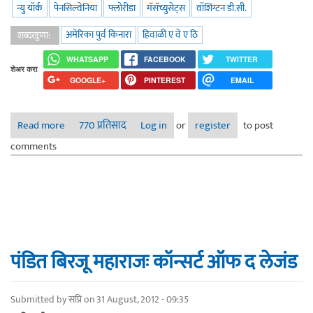
न्यु यॉर्क
पेनसिल्वेनिया
फ्लोरीडा
मॅसॅच्युसेट्स
वॉशिंग्टन डी.सी.
अमेरिका पुर्व किनारा
हिवाळी ए वे ए ठि
शब्दखुणा:
WHATSAPP
FACEBOOK
TWITTER
शेअर करा
GOOGLE+
PINTEREST
EMAIL
Read more
about अमेरिका पूर्व किनारा - हिवाळी ए वे ए ठि २०१३
770 प्रतिसाद
Log in
or
register
to post
comments
पंडित बिरजू महाराजः कॉन्सर्ट ऑफ द लेजंड
Submitted by
सप्रि
on 31 August, 2012 - 09:35