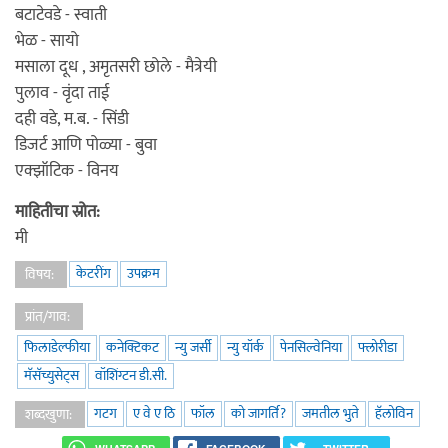
बटाटेवडे - स्वाती
भेळ - सायो
मसाला दूध , अमृतसरी छोले - मैत्रेयी
पुलाव - वृंदा ताई
दही वडे, म.ब. - सिंडी
डिजर्ट आणि पोळ्या - बुवा
एक्झॉटिक - विनय
माहितीचा स्रोत:
मी
केटरींग
उपक्रम
विषय:
प्रांत/गाव:
फिलाडेल्फीया
कनेक्टिकट
न्यु जर्सी
न्यु यॉर्क
पेनसिल्वेनिया
फ्लोरीडा
मॅसॅच्युसेट्स
वॉशिंग्टन डी.सी.
गटग
ए वे ए ठि
फॉल
को जागर्ति?
जमतील भुते
हॅलोविन
शब्दखुणा: