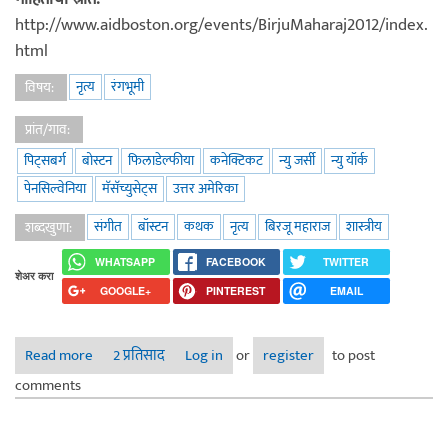
http://www.aidboston.org/events/BirjuMaharaj2012/index.
html
नृत्य
रंगभूमी
विषय:
प्रांत/गाव:
पिट्सबर्ग
बोस्टन
फिलाडेल्फीया
कनेक्टिकट
न्यु जर्सी
न्यु यॉर्क
पेनसिल्वेनिया
मॅसॅच्युसेट्स
उत्तर अमेरिका
संगीत
बॉस्टन
कथक
नृत्य
बिरजू महाराज
शास्त्रीय
शब्दखुणा:
WHATSAPP
FACEBOOK
TWITTER
शेअर करा
GOOGLE+
PINTEREST
EMAIL
Read more
about पंडित बिरजू महाराजः कॉन्सर्ट ऑफ द लेजंड
2 प्रतिसाद
Log in
or
register
to post
comments