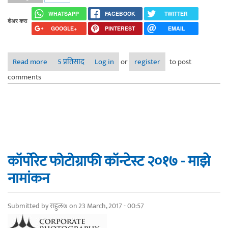
WHATSAPP
FACEBOOK
TWITTER
शेअर करा
GOOGLE+
PINTEREST
EMAIL
Read more
5 प्रतिसाद
about मराठी गझलकार आणि शायरांना त्यांच्या गझल सादर
Log in
or
register
to post
करण्याचे सप्रेम आमंत्रण.
comments
कॉर्पोरेट फोटोग्राफी कॉन्टेस्ट २०१७ - माझे
नामांकन
Submitted by
राहुल७
on 23 March, 2017 - 00:57