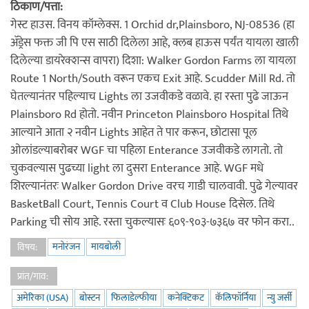
ठिकाण/पत्ता:
गेस्ट हाउस. विनय कॉम्लेक्स. 1 Orchid dr,Plainsboro, NJ-08536 (हा
अ‍ॅड्रेस फक्त जी पि एस साठी दिलेला आहे, क्लब हाऊस पर्यंत यायला खाली
दिलेल्या डायरेक्शन्स वापरा) दिशा: Walker Gordon Farms ला यायला
Route 1 North/South वरून एकच Exit आहे. Scudder Mill Rd. तो
घेतल्यानंतर पहिल्याच Lights ला उजवीकडे वळावे. हा रस्ता पुढे जाऊन
Plainsboro Rd होतो. नवीन Princeton Plainsboro Hospital तिथे
आल्याने आता २ नवीन Lights आहेत ते पार करून, छोटासा पूल
ओलांडल्याबरोबर WGF चा पहिला Enterance उजवीकडे लागतो. तो
चुकवल्यास पुढच्या light ला दुसरा Enterance आहे. WGF मधे
शिरल्यानंतरः Walker Gordon Drive वरच गाडी चालवावी. पुढे गेल्यावर
BasketBall Court, Tennis Court व Club House दिसेल. तिथे
Parking ची सोय आहे. रस्ता चुकल्यासः ६०९-९०३-७३६७ वर फोन करा..
मनोरंजन
मायबोली
विषय:
प्रांत/गाव:
अमेरिका (USA)
बोस्टन
फिलाडेल्फीया
कनेक्टिकट
कॅलिफॉर्निया
न्यु जर्सी