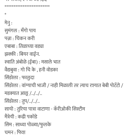
*************************
*
मेनु :
सुमंगल : मँगो पाय
पन्ना : चिकन करी
एबाबा : तिळाच्या वड्या
झक्की : बियर वाईन.
स्वाति अंबोळे (ईबा) : मसाले भात
वैद्यबुवा : गो चि के , हनी वोडका
सिंडरेला : फालुदा
सिंडरेला : वांग्याची भाजी / नाही मिळाली तर त्याच रश्यात बेबी पोटॅटो /
मडक्यात आलू /../../..
सिंडरेला : तुप/../../..
सायो : तुरिया पात्रा वाटाणा - कॅरीओकी सिस्टीम
मैत्रेयी : कढी पकोडे
सिम : साध्या पोळ्या/फुलके
चमन : फिश