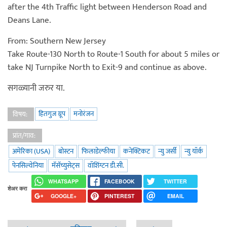
after the 4th Traffic light between Henderson Road and
Deans Lane.
From: Southern New Jersey
Take Route-130 North to Route-1 South for about 5 miles or
take NJ Turnpike North to Exit-9 and continue as above.
सगळ्यानी जरुर या.
हितगुज ग्रूप
मनोरंजन
विषय:
प्रांत/गाव:
अमेरिका (USA)
बोस्टन
फिलाडेल्फीया
कनेक्टिकट
न्यु जर्सी
न्यु यॉर्क
पेनसिल्वेनिया
मॅसॅच्युसेट्स
वॉशिंग्टन डी.सी.
WHATSAPP
FACEBOOK
TWITTER
शेअर करा
GOOGLE+
PINTEREST
EMAIL