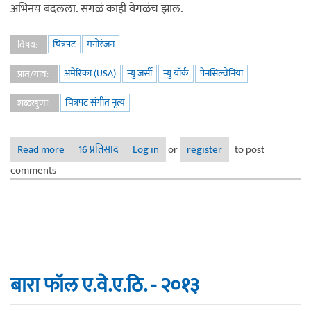
अभिनय बदलला. सगळं काही वेगळंच झाल.
चित्रपट
मनोरंजन
विषय:
अमेरिका (USA)
न्यु जर्सी
न्यु यॉर्क
पेनसिल्वेनिया
प्रांत/गाव:
चित्रपट संगीत नृत्य
शब्दखुणा:
Read more
about परदेसाई (विनय) याने काढलेला पहिला हिंदी चित्रपट.. 100:
16 प्रतिसाद
Log in
or
register
to post
The Tribute
comments
बारा फॉल ए.वे.ए.ठि. - २०१३