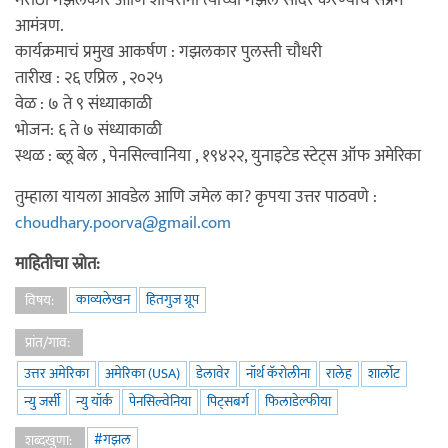
मराठी गझलकार आणि शायरांना त्यांच्या गझल सादर करण्याचे सप्रेम
आमंत्रण.
कार्यक्रमाचं प्रमुख आकर्षण : गझलकार पुलस्ती चौधरी
तारीख : २६ एप्रिल , २०२५
वेळ : ७ ते ९ संध्याकाळी
भोजन: ६ ते ७ संध्याकाळी
स्थळ : ब्लू बेल , पेनसिल्वानिया , १९४२२, युनाइटेड स्टेट्स ऑफ अमेरिका
तुम्हाला यायला आवडेल आणि जमेल का? कृपया उत्तर पाठवणे :
choudhary.poorva@gmail.com
माहितीचा स्रोत:
काव्यलेखन
हितगुज ग्रूप
विषय:
प्रांत/गाव:
उत्तर अमेरिका
अमेरिका (USA)
डेलावेर
नॉर्थ कॅरोलीना
रालेह
शार्लोट
न्यु जर्सी
न्यु यॉर्क
पेनसिल्वेनिया
पिट्सबर्ग
फिलाडेल्फीया
#गझल
शब्दखुणा: