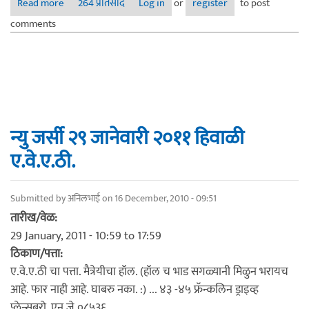
Read more
about बारा ए.वे.ए.ठी, १८ जुन २०११
264 प्रतिसाद
Log in
or
register
to post
comments
न्यु जर्सी २९ जानेवारी २०११ हिवाळी
ए.वे.ए.ठी.
Submitted by
अनिलभाई
on 16 December, 2010 - 09:51
तारीख/वेळ:
29 January, 2011 -
10:59
to
17:59
ठिकाण/पत्ता:
ए.वे.ए.ठी चा पत्ता. मैत्रेयीचा हॉल. (हॉल च भाड सगळ्यानी मिळुन भरायच
आहे. फार नाही आहे. घाबरु नका. :) ... ४३ -४५ फ्रॅन्कलिन ड्राइव्ह
प्लेन्सबरो, एन जे ०८५३६