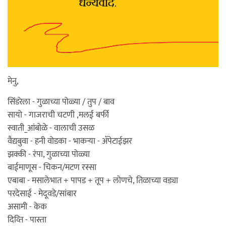
मेनु,
सिंडरेला - गुळाच्या पोळ्या / तुप / बाव
सायो - गाजराची चटणी ,मलई बर्फी
स्वाती_आंबोळे - वालाची उसळ
वैद्यबुवा - हनी वोडका - भाकर्‍या - अ‍ॅपेटाईझर
झक्की - रंपा, गुळाच्या पोळ्या
बाईमाणूस - चिकन/मटण रस्सा
एबाबा - मसालेभात + पापड + तूप + लोणचे, तिळाच्या वड्या
परदेसाई - मेदूवडे/सांबार
असामी - केक
दिव्ति - पास्ता