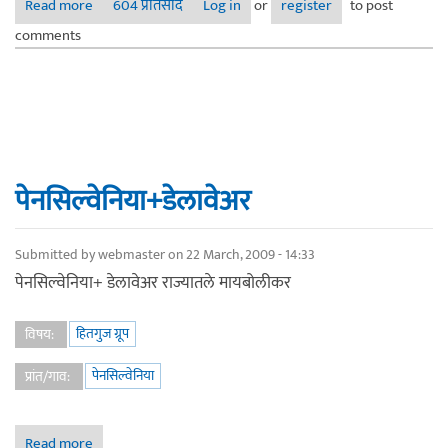
Read more
about न्यु जर्सी २९ जानेवारी २०११ हिवाळी ए.वे.ए.ठी.
604 प्रतिसाद
Log in
or
register
to post
comments
पेनसिल्वेनिया+डेलावेअर
Submitted by
webmaster
on 22 March, 2009 - 14:33
पेनसिल्वेनिया+ डेलावेअर राज्यातले मायबोलीकर
हितगुज ग्रूप
विषय:
पेनसिल्वेनिया
प्रांत/गाव:
Read more
about पेनसिल्वेनिया+डेलावेअर