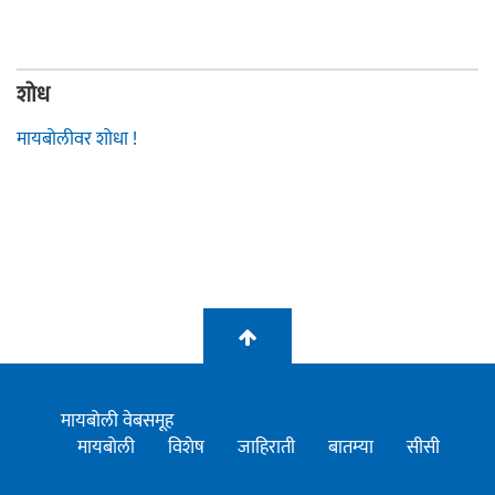
शोध
मायबोलीवर शोधा !
मायबोली वेबसमूह
मायबोली
विशेष
जाहिराती
बातम्या
सीसी