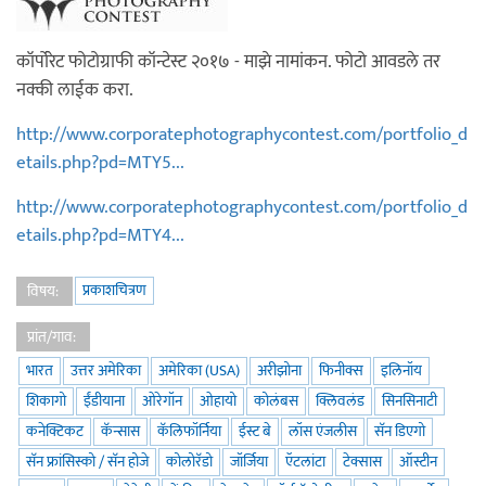
कॉर्पोरेट फोटोग्राफी कॉन्टेस्ट २०१७ - माझे नामांकन. फोटो आवडले तर
नक्की लाईक करा.
http://www.corporatephotographycontest.com/portfolio_d
etails.php?pd=MTY5...
http://www.corporatephotographycontest.com/portfolio_d
etails.php?pd=MTY4...
प्रकाशचित्रण
विषय:
प्रांत/गाव:
भारत
उत्तर अमेरिका
अमेरिका (USA)
अरीझोना
फिनीक्स
इलिनॉय
शिकागो
ईंडीयाना
ओरेगॉन
ओहायो
कोलंबस
क्लिवलंड
सिनसिनाटी
कनेक्टिकट
कॅन्सास
कॅलिफॉर्निया
ईस्ट बे
लॉस एंजलीस
सॅन डिएगो
सॅन फ्रांसिस्को / सॅन होजे
कोलोरॅडो
जॉर्जिया
ऍटलांटा
टेक्सास
ऑस्टीन