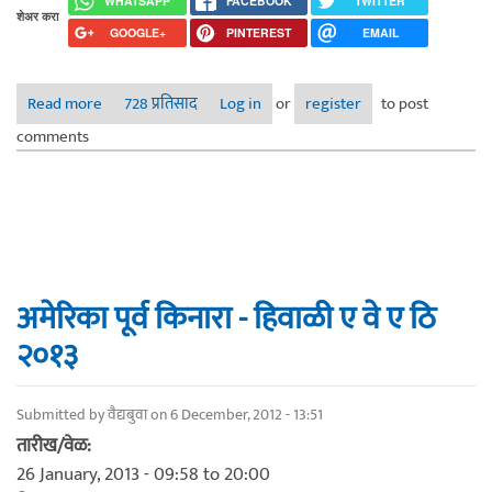
WHATSAPP
FACEBOOK
TWITTER
शेअर करा
GOOGLE+
PINTEREST
EMAIL
Read more
about बारा फॉल ए.वे.ए.ठि. - २०१३
728 प्रतिसाद
Log in
or
register
to post
comments
अमेरिका पूर्व किनारा - हिवाळी ए वे ए ठि
२०१३
Submitted by
वैद्यबुवा
on 6 December, 2012 - 13:51
तारीख/वेळ:
26 January, 2013 -
09:58
to
20:00