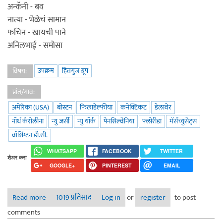
अन्कॅनी - बव
नात्या - भेळेचं सामान
फचिन - खायची पाने
अनिलभाई - समोसा
उपक्रम
हितगुज ग्रूप
विषय:
प्रांत/गाव:
अमेरिका (USA)
बोस्टन
फिलाडेल्फीया
कनेक्टिकट
डेलावेर
नॉर्थ कॅरोलीना
न्यु जर्सी
न्यु यॉर्क
पेनसिल्वेनिया
फ्लोरीडा
मॅसॅच्युसेट्स
वॉशिंग्टन डी.सी.
WHATSAPP
FACEBOOK
TWITTER
शेअर करा
GOOGLE+
PINTEREST
EMAIL
Read more
about बारा ए.वे.ए.ठि. , हिवाळी २०१२
1019 प्रतिसाद
Log in
or
register
to post
comments