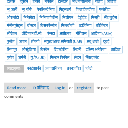
डलास
ह्युस्टन
टेनेसी
मेंफीस
डेलावेर
नॉर्थ कॅरोलीना
रालेह
शार्लोट
न्यु जर्सी
न्यु यॉर्क
पेनसिल्वेनिया
पिट्सबर्ग
फिलाडेल्फीया
फ्लोरीडा
ऑरलांडो
मिनेसोटा
मिनियापोलीस
मिशीगन
डेट्रोईट
मिसूरी
सेंट लुईस
मॅसॅच्युसेट्स
बोस्टन
विसकॉन्सीन
मिलवॉकी
व्हर्जिनिया
वॉशिंग्टन
सीऍटल
वॉशिंग्टन डी.सी.
कॅनडा
आफ्रिका
मॉरीशस
आशिया (ASIA)
कुवेत
जपान
तोक्यो
संयुक्त अरब अमिराती (UAE)
अबु धाबी
दुबई
सिंगापूर
ऑस्ट्रेलिया
ब्रिस्बेन
व्हिक्टोरीया
सिडनी
दक्षिण अमेरिका
ब्राझिल
युरोप
जर्मनी
यु.के. (UK)
मिल्टन किनिस
लंडन
स्वित्झर्लंड
फोटोग्राफी
प्रकाशचित्रण
प्रकाशचित्र
फोटो
शब्दखुणा:
Read more
about कॉर्पोरेट फोटोग्राफी कॉन्टेस्ट २०१७ - माझे नामांकन
19 प्रतिसाद
Log in
or
register
to post
comments