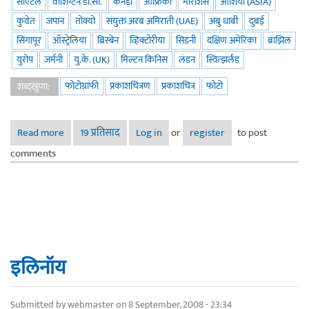
सीऍटल
वॉशिंग्टन डी.सी.
कॅनडा
आफ्रिका
मॉरीशस
आशिया (ASIA)
कुवेत
जपान
तोक्यो
संयुक्त अरब अमिराती (UAE)
अबु धाबी
दुबई
सिंगापूर
ऑस्ट्रेलिया
ब्रिस्बेन
व्हिक्टोरीया
सिडनी
दक्षिण अमेरिका
ब्राझिल
युरोप
जर्मनी
यु.के. (UK)
मिल्टन किनिस
लंडन
स्वित्झर्लंड
फोटोग्राफी
प्रकाशचित्रण
प्रकाशचित्र
फोटो
शब्दखुणा:
Read more
about कॉर्पोरेट फोटोग्राफी कॉन्टेस्ट २०१७ - माझे नामांकन
19 प्रतिसाद
Log in
or
register
to post
comments
इलिनॉय
Submitted by
webmaster
on 8 September, 2008 - 23:34