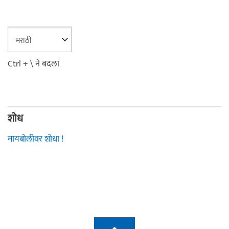
Ctrl + \ ने बदला
शोध
मायबोलीवर शोधा !