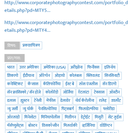
http://www.corporatephotographycontest.com/portfolio_d
etails.php?pd=MTY5...
http://www.corporatephotographycontest.com/portfolio_d
etails.php?pd=MTY4...
प्रकाशचित्रण
विषय:
प्रांत/गाव:
भारत
उत्तर अमेरिका
अमेरिका (USA)
अरीझोना
फिनीक्स
इलिनॉय
शिकागो
ईंडीयाना
ओरेगॉन
ओहायो
कोलंबस
क्लिवलंड
सिनसिनाटी
कनेक्टिकट
कॅन्सास
कॅलिफॉर्निया
ईस्ट बे
लॉस एंजलीस
सॅन डिएगो
सॅन फ्रांसिस्को / सॅन होजे
कोलोरॅडो
जॉर्जिया
ऍटलांटा
टेक्सास
ऑस्टीन
डलास
ह्युस्टन
टेनेसी
मेंफीस
डेलावेर
नॉर्थ कॅरोलीना
रालेह
शार्लोट
न्यु जर्सी
न्यु यॉर्क
पेनसिल्वेनिया
पिट्सबर्ग
फिलाडेल्फीया
फ्लोरीडा
ऑरलांडो
मिनेसोटा
मिनियापोलीस
मिशीगन
डेट्रोईट
मिसूरी
सेंट लुईस
मॅसॅच्युसेट्स
बोस्टन
विसकॉन्सीन
मिलवॉकी
व्हर्जिनिया
वॉशिंग्टन