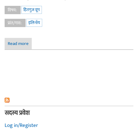
हितगुज ग्रूप
विषय:
इलिनॉय
प्रांत/गाव:
Read more
about इलिनॉय
सदस्य प्रवेश
Log in/Register