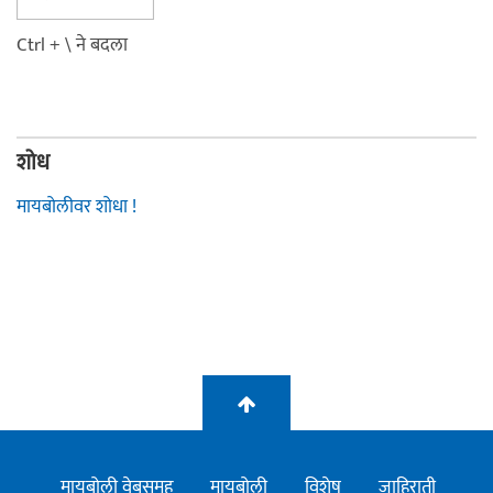
Ctrl + \ ने बदला
शोध
मायबोलीवर शोधा !
मायबोली वेबसमूह
मायबोली
विशेष
जाहिराती