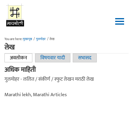
Skip to main content
You are here:
मुख्यपृष्ठ
/
गुलमोहर
/
लेख
लेख
अवलोकन
(active tab)
विषयवार यादी
सभासद
Primary tabs
अधिक माहिती
गुलमोहर - ललित / संकीर्ण / स्फुट लेखन मराठी लेख
Marathi lekh, Marathi Articles