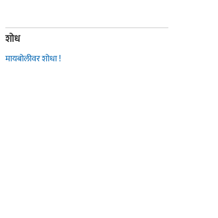
शोध
मायबोलीवर शोधा !