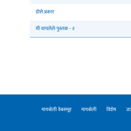
डोसे प्रकार
मी वाचलेले पुस्तक - २
मायबोली वेबसमूह
मायबोली
विशेष
जा