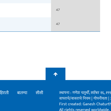
47
47
हिराती
बातम्या
सीसी
स्थापना : गणेश चतुर्थी, सप्टेंबर १६, 
वापराचे/वावराचे नियम
|
गोपनीयता
|
First created: Ganesh Chaturthi
All rights reserved worldwide.