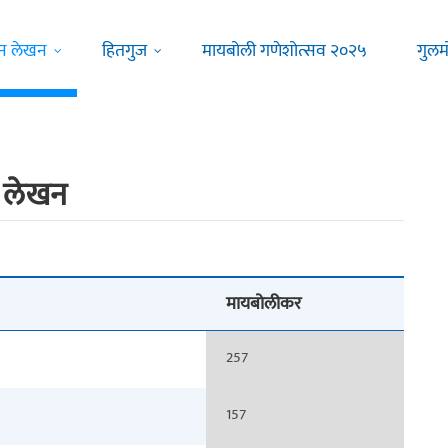
न लेखन
हितगुज
मायबोली गणेशोत्सव २०२५
गुलम
य लेखन
मायबोलीकर
257
157