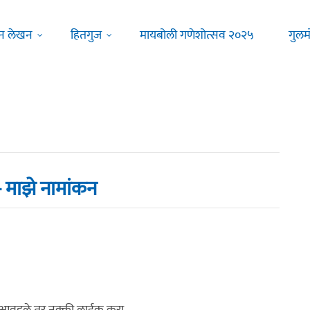
न लेखन
हितगुज
मायबोली गणेशोत्सव २०२५
गुलम
 - माझे नामांकन