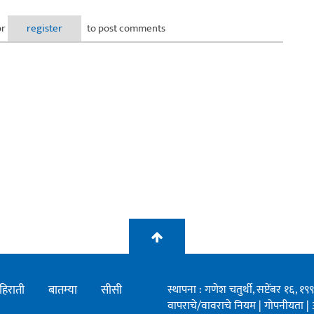
नामांकन
or
register
to post comments
हिराती
बातम्या
सीसी
स्थापना : गणेश चतुर्थी, सप्टेंबर १६, 
वापराचे/वावराचे नियम
|
गोपनीयता
|