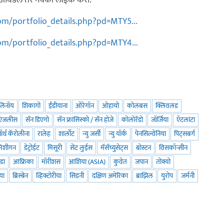
फोटो आवडले तर नक्की लाईक करा.
m/portfolio_details.php?pd=MTY5...
m/portfolio_details.php?pd=MTY4...
लिनॉय
शिकागो
ईंडीयाना
ओरेगॉन
ओहायो
कोलंबस
क्लिवलंड
एंजलीस
सॅन डिएगो
सॅन फ्रांसिस्को / सॅन होजे
कोलोरॅडो
जॉर्जिया
ऍटलांटा
ॉर्थ कॅरोलीना
रालेह
शार्लोट
न्यु जर्सी
न्यु यॉर्क
पेनसिल्वेनिया
पिट्सबर्ग
मिशीगन
डेट्रोईट
मिसूरी
सेंट लुईस
मॅसॅच्युसेट्स
बोस्टन
विसकॉन्सीन
डा
आफ्रिका
मॉरीशस
आशिया (ASIA)
कुवेत
जपान
तोक्यो
िया
ब्रिस्बेन
व्हिक्टोरीया
सिडनी
दक्षिण अमेरिका
ब्राझिल
युरोप
जर्मनी