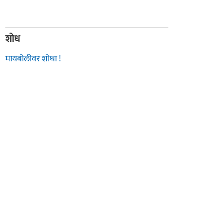
शोध
मायबोलीवर शोधा !