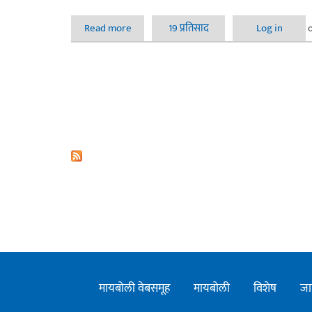
Read more
about कॉर्पोरेट फोटोग्राफी कॉन्टेस्ट २०१७ - माझे 
19 प्रतिसाद
Log in
मायबोली वेबसमूह
मायबोली
विशेष
जा