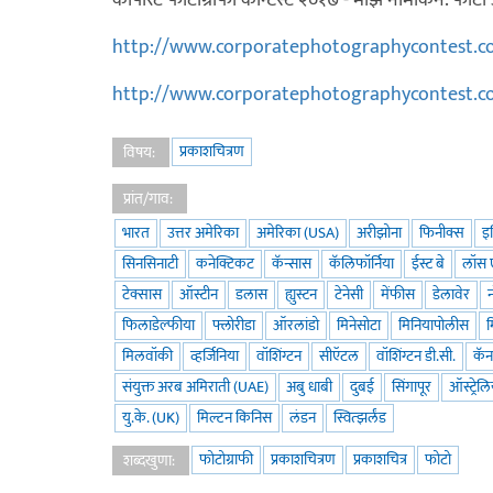
कॉर्पोरेट फोटोग्राफी कॉन्टेस्ट २०१७ - माझे नामांकन. 
http://www.corporatephotographycontest.co
http://www.corporatephotographycontest.co
प्रकाशचित्रण
विषय:
प्रांत/गाव:
भारत
उत्तर अमेरिका
अमेरिका (USA)
अरीझोना
फिनीक्स
इ
सिनसिनाटी
कनेक्टिकट
कॅन्सास
कॅलिफॉर्निया
ईस्ट बे
लॉस 
टेक्सास
ऑस्टीन
डलास
ह्युस्टन
टेनेसी
मेंफीस
डेलावेर
न
फिलाडेल्फीया
फ्लोरीडा
ऑरलांडो
मिनेसोटा
मिनियापोलीस
मिलवॉकी
व्हर्जिनिया
वॉशिंग्टन
सीऍटल
वॉशिंग्टन डी.सी.
कॅन
संयुक्त अरब अमिराती (UAE)
अबु धाबी
दुबई
सिंगापूर
ऑस्ट्रेल
यु.के. (UK)
मिल्टन किनिस
लंडन
स्वित्झर्लंड
फोटोग्राफी
प्रकाशचित्रण
प्रकाशचित्र
फोटो
शब्दखुणा: