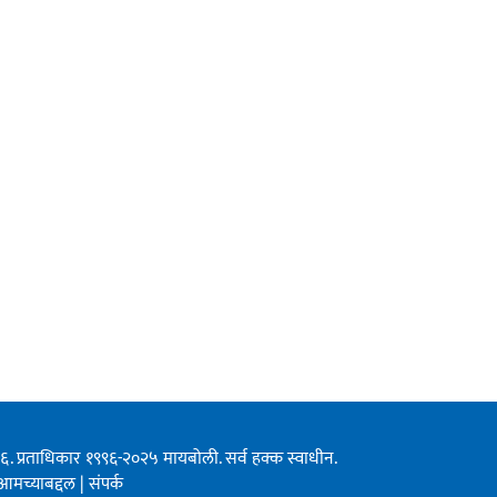
१९९६. प्रताधिकार १९९६-२०२५ मायबोली. सर्व हक्क स्वाधीन.
आमच्याबद्दल
|
संपर्क