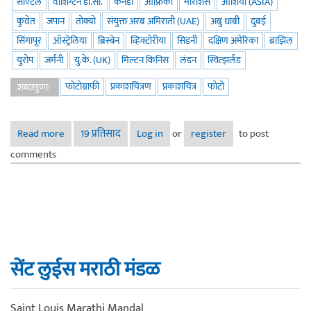
सीऍटल
वॉशिंग्टन डी.सी.
कॅनडा
आफ्रिका
मॉरीशस
आशिया (ASIA)
कुवेत
जपान
तोक्यो
संयुक्त अरब अमिराती (UAE)
अबु धाबी
दुबई
सिंगापूर
ऑस्ट्रेलिया
ब्रिस्बेन
व्हिक्टोरीया
सिडनी
दक्षिण अमेरिका
ब्राझिल
युरोप
जर्मनी
यु.के. (UK)
मिल्टन किनिस
लंडन
स्वित्झर्लंड
फोटोग्राफी
प्रकाशचित्रण
प्रकाशचित्र
फोटो
शब्दखुणा:
Read more
about कॉर्पोरेट फोटोग्राफी कॉन्टेस्ट २०१७ - माझे नामांकन
19 प्रतिसाद
Log in
or
register
to post
comments
सेंट लुईस मराठी मंडळ
Saint Louis Marathi Mandal