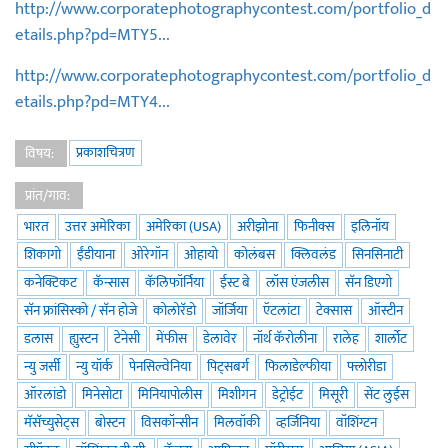
http://www.corporatephotographycontest.com/portfolio_d
etails.php?pd=MTY5...
http://www.corporatephotographycontest.com/portfolio_d
etails.php?pd=MTY4...
प्रकाशचित्रण
विषय:
प्रांत/गाव:
भारत
उत्तर अमेरिका
अमेरिका (USA)
अरीझोना
फिनीक्स
इलिनॉय
शिकागो
ईंडीयाना
ओरेगॉन
ओहायो
कोलंबस
क्लिवलंड
सिनसिनाटी
कनेक्टिकट
कॅन्सास
कॅलिफॉर्निया
ईस्ट बे
लॉस एंजलीस
सॅन डिएगो
सॅन फ्रांसिस्को / सॅन होजे
कोलोरॅडो
जॉर्जिया
ऍटलांटा
टेक्सास
ऑस्टीन
डलास
ह्युस्टन
टेनेसी
मेंफीस
डेलावेर
नॉर्थ कॅरोलीना
रालेह
शार्लोट
न्यु जर्सी
न्यु यॉर्क
पेनसिल्वेनिया
पिट्सबर्ग
फिलाडेल्फीया
फ्लोरीडा
ऑरलांडो
मिनेसोटा
मिनियापोलीस
मिशीगन
डेट्रोईट
मिसूरी
सेंट लुईस
मॅसॅच्युसेट्स
बोस्टन
विसकॉन्सीन
मिलवॉकी
व्हर्जिनिया
वॉशिंग्टन