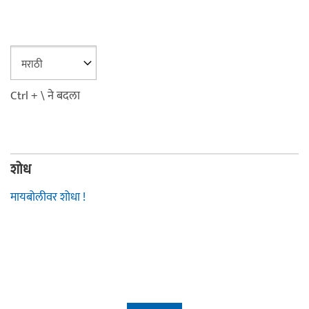
Ctrl + \ ने बदला
शोध
मायबोलीवर शोधा !