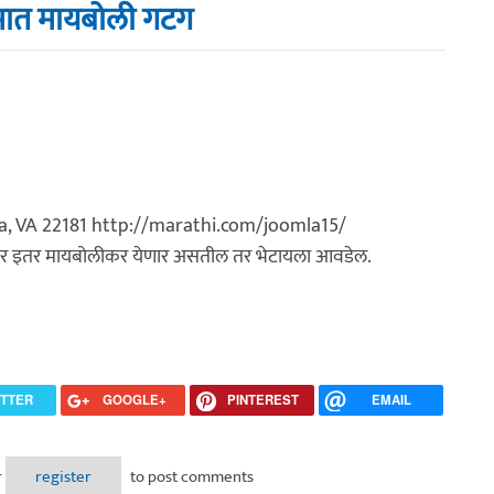
रमात मायबोली गटग
a, VA 22181 http://marathi.com/joomla15/
े. जर इतर मायबोलीकर येणार असतील तर भेटायला आवडेल.
ITTER
GOOGLE+
PINTEREST
EMAIL
यबोली गटग
r
register
to post comments