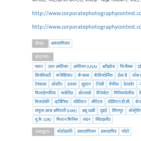
कॉर्पोरेट फोटोग्राफी कॉन्टेस्ट २०१७ - माझे नामांकन. 
http://www.corporatephotographycontest.co
http://www.corporatephotographycontest.co
प्रकाशचित्रण
विषय:
प्रांत/गाव:
भारत
उत्तर अमेरिका
अमेरिका (USA)
अरीझोना
फिनीक्स
इ
सिनसिनाटी
कनेक्टिकट
कॅन्सास
कॅलिफॉर्निया
ईस्ट बे
लॉस 
टेक्सास
ऑस्टीन
डलास
ह्युस्टन
टेनेसी
मेंफीस
डेलावेर
न
फिलाडेल्फीया
फ्लोरीडा
ऑरलांडो
मिनेसोटा
मिनियापोलीस
मिलवॉकी
व्हर्जिनिया
वॉशिंग्टन
सीऍटल
वॉशिंग्टन डी.सी.
कॅन
संयुक्त अरब अमिराती (UAE)
अबु धाबी
दुबई
सिंगापूर
ऑस्ट्रेल
यु.के. (UK)
मिल्टन किनिस
लंडन
स्वित्झर्लंड
फोटोग्राफी
प्रकाशचित्रण
प्रकाशचित्र
फोटो
शब्दखुणा: