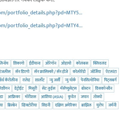
फोटो आवडले तर नक्की लाईक करा.
m/portfolio_details.php?pd=MTY5...
m/portfolio_details.php?pd=MTY4...
लिनॉय
शिकागो
ईंडीयाना
ओरेगॉन
ओहायो
कोलंबस
क्लिवलंड
एंजलीस
सॅन डिएगो
सॅन फ्रांसिस्को / सॅन होजे
कोलोरॅडो
जॉर्जिया
ऍटलांटा
ॉर्थ कॅरोलीना
रालेह
शार्लोट
न्यु जर्सी
न्यु यॉर्क
पेनसिल्वेनिया
पिट्सबर्ग
मिशीगन
डेट्रोईट
मिसूरी
सेंट लुईस
मॅसॅच्युसेट्स
बोस्टन
विसकॉन्सीन
डा
आफ्रिका
मॉरीशस
आशिया (ASIA)
कुवेत
जपान
तोक्यो
िया
ब्रिस्बेन
व्हिक्टोरीया
सिडनी
दक्षिण अमेरिका
ब्राझिल
युरोप
जर्मनी