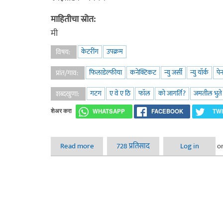
माहितीचा स्रोत:
मी
केटरींग
उपक्रम
विषय:
फिलाडेल्फीया
कनेक्टिकट
न्यु जर्सी
न्यु यॉर्क
पे
प्रांत/गाव:
गटग
ए वे ए ठि
फॉल
को जागर्ति?
जमतील भुते
शब्दखुणा:
शेअर करा
WHATSAPP
FACEBOOK
TW
Read more
about बारा फॉल ए.वे.ए.ठि. - २०१३
728 प्रतिसाद
Log in
o