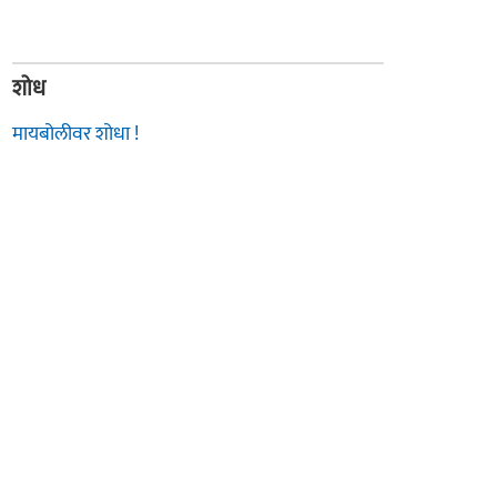
शोध
मायबोलीवर शोधा !