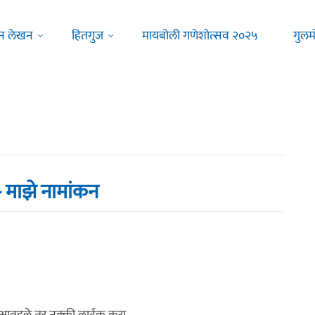
न लेखन
हितगुज
मायबोली गणेशोत्सव २०२५
गुलम
 - माझे नामांकन