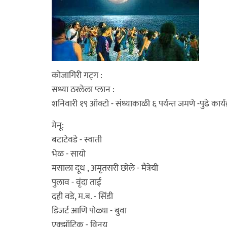
कोजागिरी गट्ग :
सध्या ठरलेला प्लान :
शनिवारी १९ ऑक्टो - संध्याकाळी ६ पर्यन्त जमणे -पुढे कार्
मेनू:
बटाटेवडे - स्वाती
भेळ - सायो
मसाला दूध , अमृतसरी छोले - मैत्रेयी
पुलाव - वृंदा ताई
दही वडे, म.ब. - सिंडी
डिजर्ट आणि पोळ्या - बुवा
एक्झॉटिक - विनय