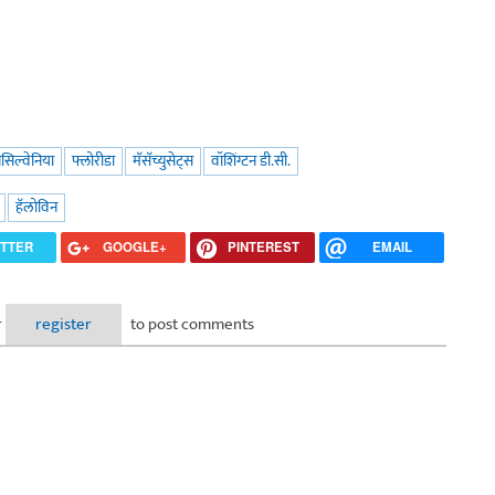
नसिल्वेनिया
फ्लोरीडा
मॅसॅच्युसेट्स
वॉशिंग्टन डी.सी.
हॅलोविन
ITTER
GOOGLE+
PINTEREST
EMAIL
r
register
to post comments