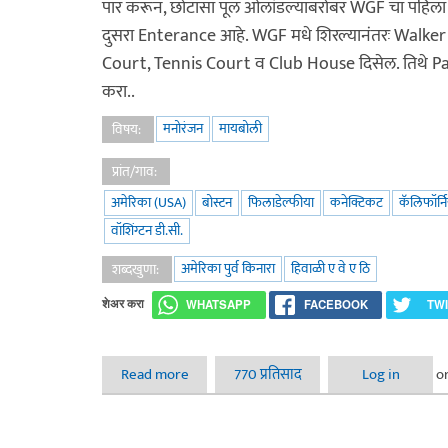
पार करून, छोटासा पूल ओलांडल्याबरोबर WGF चा पहिला
दुसरा Enterance आहे. WGF मधे शिरल्यानंतरः Walker 
Court, Tennis Court व Club House दिसेल. तिथे Pa
करा..
मनोरंजन
मायबोली
विषय:
प्रांत/गाव:
अमेरिका (USA)
बोस्टन
फिलाडेल्फीया
कनेक्टिकट
कॅलिफॉर्न
वॉशिंग्टन डी.सी.
अमेरिका पुर्व किनारा
हिवाळी ए वे ए ठि
शब्दखुणा:
शेअर करा
WHATSAPP
FACEBOOK
TW
Read more
about अमेरिका पूर्व किनारा - हिवाळी ए वे ए ठि २०
770 प्रतिसाद
Log in
o