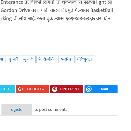
 Enterance उजवीकडे लागतो. तो चुकवल्यास पुढच्या light ला
Gordon Drive वरच गाडी चालवावी. पुढे गेल्यावर BasketBall
rking ची सोय आहे. रस्ता चुकल्यासः ६०९-९०३-७३६७ वर फोन
िया
न्यु जर्सी
न्यु यॉर्क
पेनसिल्वेनिया
फ्लोरीडा
मॅसॅच्युसेट्स
ITTER
GOOGLE+
PINTEREST
EMAIL
१३
r
register
to post comments