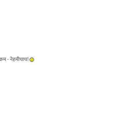
यक्रम - नेहमीचाच!