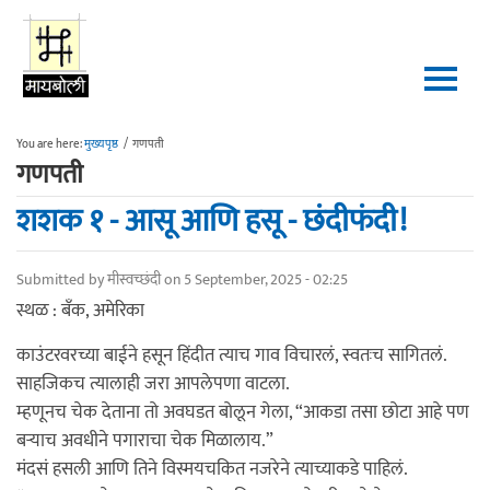
Skip to main content
You are here:
मुख्यपृष्ठ
/
गणपती
गणपती
शशक १ - आसू आणि हसू - छंदीफंदी!
Submitted by
मीस्वच्छंदी
on 5 September, 2025 - 02:25
स्थळ : बँक, अमेरिका
काउंटरवरच्या बाईने हसून हिंदीत त्याच गाव विचारलं, स्वतःच सागितलं.
साहजिकच त्यालाही जरा आपलेपणा वाटला.
म्हणूनच चेक देताना तो अवघडत बोलून गेला, “आकडा तसा छोटा आहे पण
बऱ्याच अवधीने पगाराचा चेक मिळालाय.”
मंदसं हसली आणि तिने विस्मयचकित नजरेने त्याच्याकडे पाहिलं.