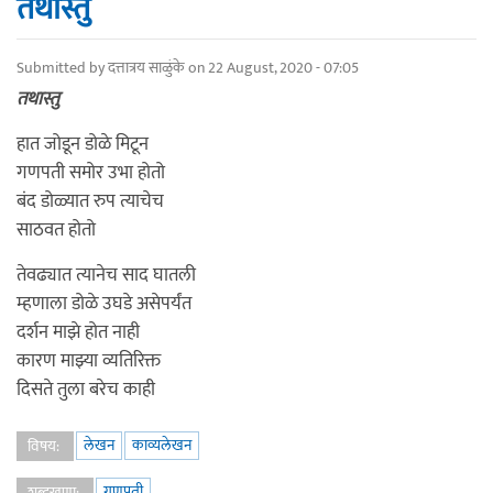
तथास्तु
Submitted by
दत्तात्रय साळुंके
on 22 August, 2020 - 07:05
तथास्तु
हात जोडून डोळे मिटून
गणपती समोर उभा होतो
बंद डोळ्यात रुप त्याचेच
साठवत होतो
तेवढ्यात त्यानेच साद घातली
म्हणाला डोळे उघडे असेपर्यंत
दर्शन माझे होत नाही
कारण माझ्या व्यतिरिक्त
दिसते तुला बरेच काही
लेखन
काव्यलेखन
विषय:
गणपती
शब्दखुणा: