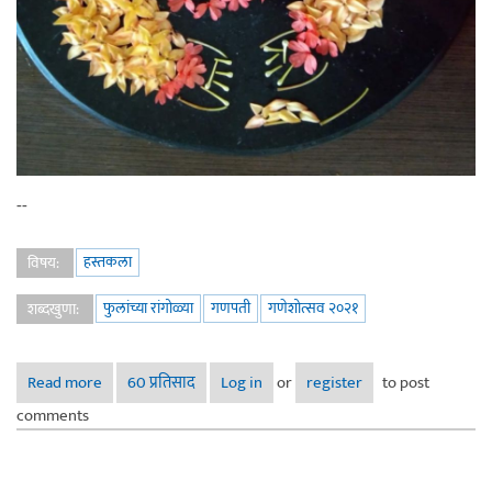
--
हस्तकला
विषय:
फुलांच्या रांगोळ्या
गणपती
गणेशोत्सव २०२१
शब्दखुणा:
Read more
about फुलांच्या रांगोळ्यांतून गणपती
60 प्रतिसाद
Log in
or
register
to post
comments