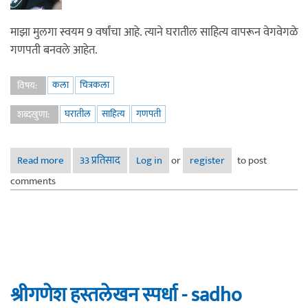
माझा मुलगा स्वयम 9 वर्षांचा आहे. त्याने घरातील साहित्य वापरून वेगवेगळे
गणपती बनवले आहेत.
कला
चित्रकला
विषय:
घरातील
साहित्य
गणपती
शब्दखुणा:
Read more
about चिरंजीवाने बनवलेले गणपती
33 प्रतिसाद
Log in
or
register
to post
comments
श्रीगणेश हस्तलेखन स्पर्धा - sadho