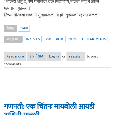
“आकडा असू दे, पण पगाराचा चेक मिळालाय,नोकरी आहे ते जास्त
महत्वाचं. गुडलक!”
तिच्या धीराच्या शब्दांनी सुखावलेला तो ही “गुडलक” म्हणत वळला.
उपक्रम
विषय:
TINYTALES
अलक
शशक
गणपती
LITTLEMOMENTS
शब्दखुणा:
Read more
about शशक १ - आसू आणि हसू - छंदीफंदी!
3 प्रतिसाद
Log in
or
register
to post
comments
गणपती: एक चिंतनः मायबोली आयडी