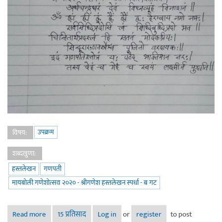
उपक्रम
विषय:
शब्दखुणा:
हस्तलेखन
गणपती
मायबोली गणेशोत्सव २०२० - श्रीगणेश हस्तलेखन स्पर्धा - ब गट
Read more
about श्रीगणेश हस्तलेखन स्पर्धा - sadho
15 प्रतिसाद
Log in
or
register
to post