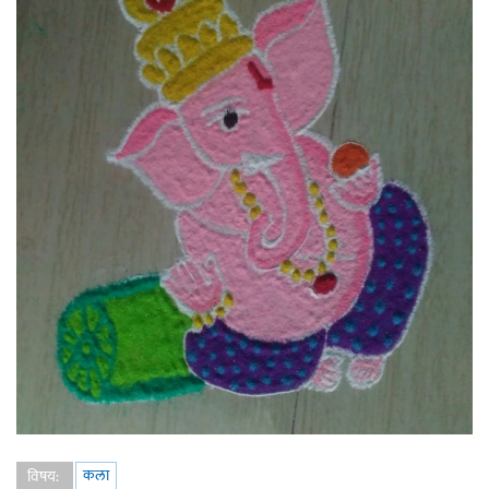
कला
विषय: