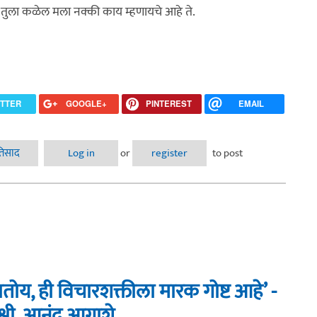
 तुला कळेल मला नक्की काय म्हणायचे आहे ते.
ITTER
GOOGLE+
PINTEREST
EMAIL
ावाचा हापूस )
रतिसाद
Log in
or
register
to post
जातोय, ही विचारशक्तीला मारक गोष्ट आहे’ -
श्री. आनंद आगाशे