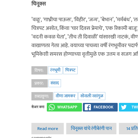
चिनूक्स
’वळू', 'गाभ्रीचा पाऊस', 'विहीर', 'जन्म', ’बेभान’, ’मर्मबंध’,
चित्रपट असोत, किंवा 'चार दिवस प्रेमाचे', 'एक रिकामी बाजू',
’वदनी कवळ घेता’, ’तीच ती दिवाळी’ यांसारखी नाटकं, वी
वाखाणला गेला आहे. वयाच्या पाचव्या वर्षी रंगभूमीवर पदा
भूमिकेशी समरस होण्याच्या वृत्तीमुळे एक उत्तम व सजग अभ
रंगभूमी
चित्रपट
विषय:
संवाद
प्रकार:
वीणा जामकर
सोनाली नवांगुळ
शब्दखुणा:
शेअर करा
WHATSAPP
FACEBOOK
TW
Read more
about संवाद - वीणा जामकर / सोनाली नवांगुळ
चिनूक्स यांचे रंगीबेरंगी पान
14 प्रत
comments