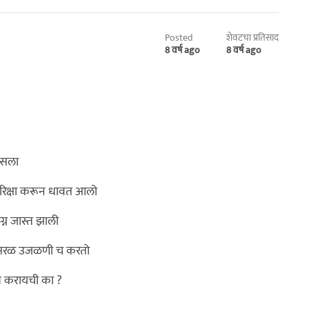
Posted
शेवटचा प्रतिसाद
8 वर्ष ago
8 वर्ष ago
 बसला
रिक्षा करून धावत आलो
लग्न जास्त झाली
ता सरळ उजळणी च करतो
ंवध करायची का ?