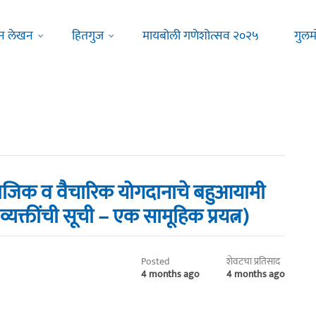
न लेखन
हितगुज
मायबोली गणेशोत्सव २०२५
गुलम
ामाजिक व वैचारिक योगदानाचे बहुआयामी
यक्तींची सूची – एक सामूहिक प्रयत्न)
Posted
शेवटचा प्रतिसाद
4 months ago
4 months ago