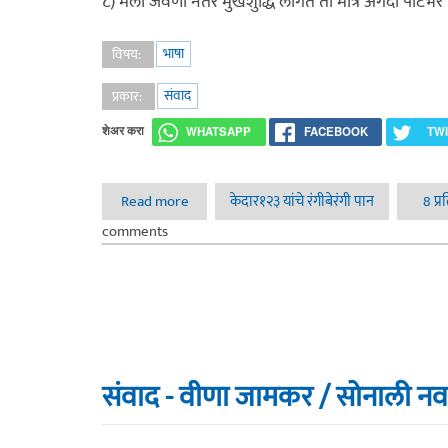
८) मला जेवणा नंतर मुखशुद्धि लागते ती मात्र अगदी पोटभर
भाषा
विषय:
संवाद
प्रकार:
शेअर करा
WHATSAPP
FACEBOOK
TW
Read more
about काही मराठी वाक्ये
केदार१२३ यांचे रंगीबेरंगी पान
8 प्
comments
संवाद - वीणा जामकर / सोनाली नवा