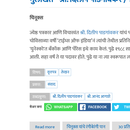
चिनूक्स
ज्येष्ठ पत्रकार आणि विचारवंत
श्री. दिलीप पाडगांवकर
यांचं 
चोविसाव्या वर्षी ‘टाईम्स ऑफ इंडिया’नं त्यांची तेथील प्रति
'युनेस्को'त बँकॉक आणि पॅरिस इथे काम केलं. पुढे १९८८ सा
आली. सहा वर्षं ते या पदावर होते. पुढे या ना त्या स्वरूपात
वृत्तपत्र
लेखन
विषय:
संवाद
प्रकार:
श्री. दिलीप पाडगांवकर
श्री. आनंद आगाशे
शब्दखुणा:
शेअर करा
WHATSAPP
FACEBOOK
TW
Read more
about ‘प्रसारमाध्यमांत सर्व भाषांचा बळी जातोय,
चिनूक्स यांचे रंगीबेरंगी पान
30 प्रत