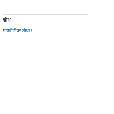
शोध
मायबोलीवर शोधा !