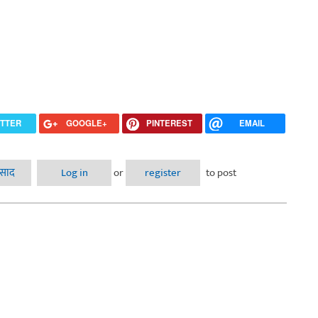
ITTER
GOOGLE+
PINTEREST
EMAIL
वैचारिक योगदानाचे बहुआयामी मूल्यमापन (गौरवशाली/प्रभावशाली व्यक्तींची सूची –
िसाद
Log in
or
register
to post
एक सामूहिक प्रयत्न)