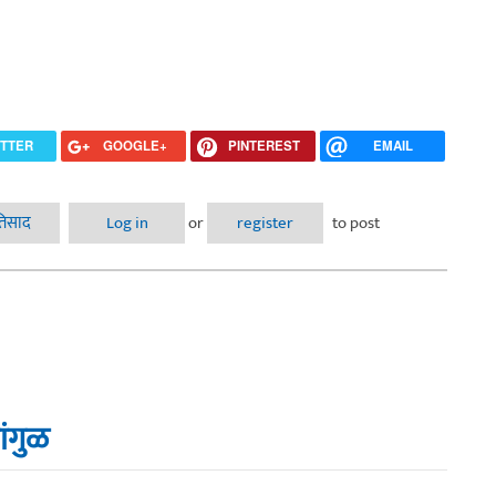
ITTER
GOOGLE+
PINTEREST
EMAIL
रतिसाद
Log in
or
register
to post
ंगुळ