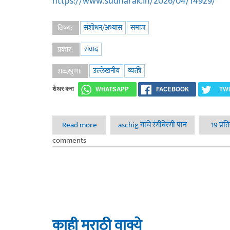
https://www.sudharak.in/2026/04/14929/
संशोधन/अभ्यास
समाज
विषय:
संवाद
प्रकार:
उल्लेखनीय
व्यक्ती
शब्दखुणा:
शेअर करा
WHATSAPP
FACEBOOK
TW
Read more
about महानतेपलीकडे – महाराष्ट्रातील सामाजिक व 
aschig यांचे रंगीबेरंगी पान
19 प्रत
comments
काही मराठी वाक्ये