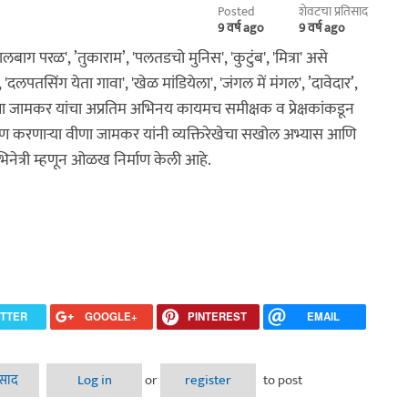
Posted
शेवटचा प्रतिसाद
9 वर्ष ago
9 वर्ष ago
 'लालबाग परळ', ’तुकाराम’, 'पलतडचो मुनिस', 'कुटुंब', 'मित्रा' असे
 'दलपतसिंग येता गावा', 'खेळ मांडियेला', 'जंगल में मंगल', ’दावेदार’,
णा जामकर यांचा अप्रतिम अभिनय कायमच समीक्षक व प्रेक्षकांकडून
र्पण करणार्‍या वीणा जामकर यांनी व्यक्तिरेखेचा सखोल अभ्यास आणि
िनेत्री म्हणून ओळख निर्माण केली आहे.
ITTER
GOOGLE+
PINTEREST
EMAIL
िसाद
Log in
or
register
to post