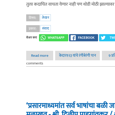
तुला कदाचित वाचता येणार नाही पण थोडी मोठी झाल्यावर
लेखन
विषय:
संवाद
प्रकार:
शेअर करा
WHATSAPP
FACEBOOK
TW
Read more
about दिनान्क पाच मार्च दोन हज्जार बारा (बापूस न
केदार१२३ यांचे रंगीबेरंगी पान
9 प्
comments
‘प्रसारमाध्यमांत सर्व भाषांचा बळी 
मुलाखत - श्री. दिलीप पाडगांवकर / 