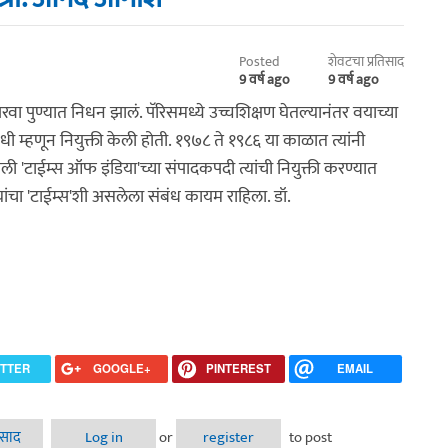
Posted
शेवटचा प्रतिसाद
9 वर्ष ago
9 वर्ष ago
परवा पुण्यात निधन झालं. पॅरिसमध्ये उच्चशिक्षण घेतल्यानंतर वयाच्या
निधी म्हणून नियुक्ती केली होती. १९७८ ते १९८६ या काळात त्यांनी
ली 'टाईम्स ऑफ इंडिया'च्या संपादकपदी त्यांची नियुक्ती करण्यात
 त्यांचा 'टाईम्स'शी असलेला संबंध कायम राहिला. डॉ.
ITTER
GOOGLE+
PINTEREST
EMAIL
 ही विचारशक्तीला मारक गोष्ट आहे’ - मुलाखत - श्री. दिलीप पाडगांवकर / श्री. आनंद
िसाद
Log in
or
register
to post