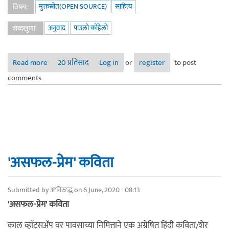
मुक्तस्रोत(OPEN SOURCE)
साहित्य
विषय:
अनुवाद
पाउलो कोहेलो
शब्दखुणा:
Read more
about पुन्हा जगायला मिळालं तर?
20 प्रतिसाद
Log in
or
register
to post
comments
'असफल-प्रेम' कविता
Submitted by
अ'निरु'द्ध
on 6 June, 2020 - 08:13
'असफल-प्रेम' कविता
काल व्हाॅट्सॲप वर पावसाच्या निमित्ताने एक अग्रेषित हिंदी कविता/शेर