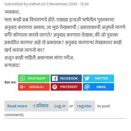
Submitted by
sneha1
on 3 November, 2024 - 15:34
नमस्कार,
मला काही प्रश्न विचारायचे होते. एखाद्या इन्ग्रजी भाषेतील पुस्तकाचा
अनुवाद करायचा असला, तर मूळ लेखकाची / प्रकाशकाची अनुमती मागणे
वगैरे कोणाला करावे लागते? अनुवाद करणारा लेखक, की जो पुस्तक
प्रकाशित करणार आहे तो प्रकाशक? अनुवाद करणार्‍या लेखकाला काही
खर्च करावा लागतो का?
अजून काही माहिती असल्यास सांगा प्लीज.
धन्यवाद!
WHATSAPP
FACEBOOK
TWITTER
शेअर करा
GOOGLE+
PINTEREST
EMAIL
Read more
about पुस्तकाचा अनुवाद करण्याबद्दल माहिती हवी आहे.
5 प्रतिसाद
Log in
or
register
to post
comments