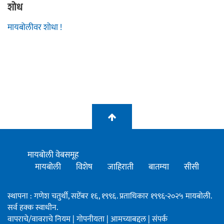
शोध
मायबोलीवर शोधा !
मायबोली वेबसमूह
मायबोली
विशेष
जाहिराती
बातम्या
सीसी
स्थापना : गणेश चतुर्थी, सप्टेंबर १६, १९९६. प्रताधिकार १९९६-२०२५ मायबोली.
सर्व हक्क स्वाधीन.
वापराचे/वावराचे नियम
|
गोपनीयता
|
आमच्याबद्दल
|
संपर्क