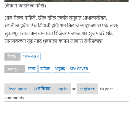
(लेकाने काढलेला फोटो)
आज गेलंच पाहिजे, खोल खोल एकांत समुद्रात आभाळासोबत,
संगतीला हवीय उंच शिडाची होडी अन तिलाच न्याहाळणारा एक तारा;
सुकाणूचा ताबा अन वाऱ्याच्या शिळेवर फडफडणारे शुभ्र पांढरे शीड,
सागरावरच्या गूढ गडद धुक्याला कापत जाणारा संधीप्रकाश.
काव्यलेखन
विषय:
सागर
कविता
अनुवाद
SEA FEVER
शब्दखुणा:
Read more
about सागरओढ *
21 प्रतिसाद
Log in
or
register
to post
comments