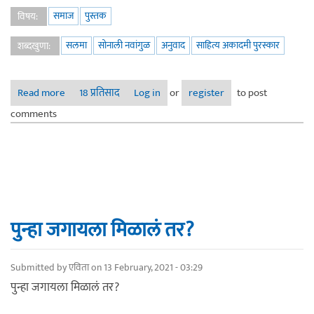
समाज
पुस्तक
विषय:
सलमा
सोनाली नवांगुळ
अनुवाद
साहित्य अकादमी पुरस्कार
शब्दखुणा:
Read more
about पुस्तक परिचय : मध्यरात्रीनंतरचे तास (तमिळ लेखिका -
18 प्रतिसाद
Log in
or
register
to post
सलमा. अनुवाद - सोनाली नवांगुळ)
comments
पुन्हा जगायला मिळालं तर?
Submitted by
एविता
on 13 February, 2021 - 03:29
पुन्हा जगायला मिळालं तर?