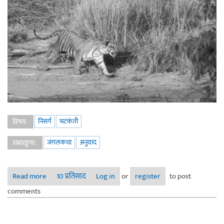
निसर्ग
भटकंती
विषय:
जंगलकथा
अनुवाद
शब्दखुणा:
Read more
about नरभक्षकाच्या मागावर ! - भाग ३
10 प्रतिसाद
Log in
or
register
to post
comments