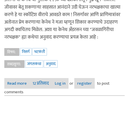
जीवावर बेतू शकणाऱ्या साहसात आनंदाने उडी घेऊन नरभक्षकाचा खात्मा
करणे हे या स्कॉटिश वीराचे आवडते काम ! निसर्गावर आणि प्राणिमात्रांवर
अतोनात प्रेम करणाऱ्या केनेथ ने मजा म्हणून शिकार करण्याचे उदाहरण
अगदी क्वचितच मिळेल. अशा या केनेथ अँडरसन च्या "जवळागिरीचा
नरभक्षक" ह्या कथेचा अनुवाद करण्याचा प्रयत्न केला आहे :
निसर्ग
भटकंती
विषय:
जंगलकथा
अनुवाद
शब्दखुणा:
Read more
about नरभक्षकाच्या मागावर !
12 प्रतिसाद
Log in
or
register
to post
comments