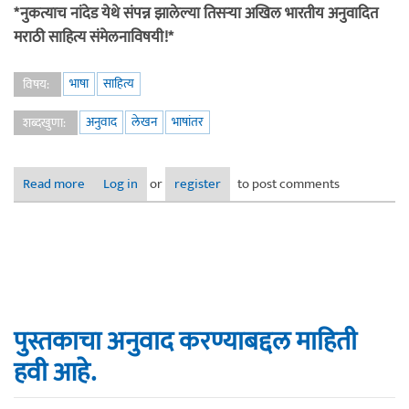
*नुकत्याच नांदेड येथे संपन्न झालेल्या तिसऱ्या अखिल भारतीय अनुवादित
मराठी साहित्य संमेलनाविषयी!*
भाषा
साहित्य
विषय:
अनुवाद
लेखन
भाषांतर
शब्दखुणा:
Read more
about अनुवाद क्षेत्रातील संधींचा परिचय करून देणाऱ्या संमेलनाचा
Log in
or
register
to post comments
वृत्तान्त
पुस्तकाचा अनुवाद करण्याबद्दल माहिती
हवी आहे.