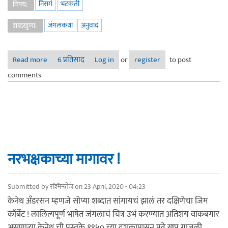
निसर्ग
भटकंती
विषय:
जंगलकथा
अनुवाद
शब्दखुणा:
Read more
about नरभक्षकाच्या मागावर ! - भाग २
6 प्रतिसाद
Log in
or
register
to post
comments
नरभक्षकाच्या मागावर !
Submitted by
रश्मिनतेज
on 23 April, 2020 - 04:23
केनेथ अँडरसन म्हणजे सोप्या शब्दात सांगायचं झालं तर दक्षिणेचा जिम
कॉर्बेट ! लालित्यपूर्ण भाषेत जंगलाचं चित्र उभं करण्यात अतिशय वाकबगार
असणाऱ्या केनेथ ची पुस्तके १९५० च्या दशकापासून पुढे खूप गाजली.