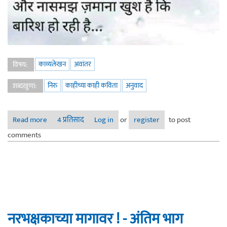
काव्यलेखन
अवांतर
विषय:
निरु
काहीच्या काही कविता
अनुवाद
शब्दखुणा:
Read more
about 'असफल-प्रेम' कविता
4 प्रतिसाद
Log in
or
register
to post
comments
नरभक्षकाच्या मागावर ! - अंतिम भाग