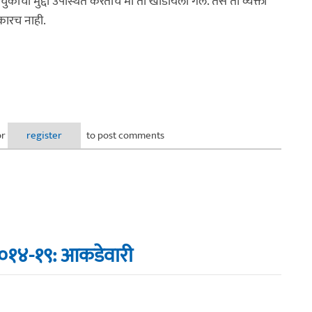
कीचा मुद्दा उपस्थित करताच मी तो खोडायला गेले. तसे ती व्यक्ती
कारच नाही.
or
register
to post comments
 २०१४-१९: आकडेवारी