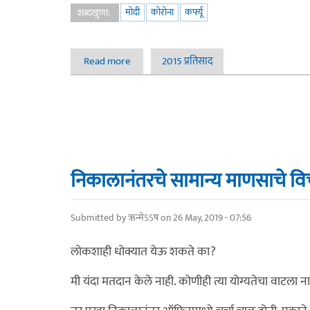
मोदी
कोरोना
कर्फ्यू
शब्दखुणा:
Read more
about संपुर्ण भारतात २१ दिवसांचा लॉकडाऊन - श्री. न
2015 प्रतिसाद
निकालानंतरचे सामान्य माणसाचे वि
Submitted by
ऋन्मेऽऽष
on 26 May, 2019 - 07:56
लोकशाही धोक्यात येऊ शकते का?
मी यंदा मतदान केले नाही. कोणीही त्या योग्यतेचा वाटला न