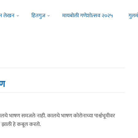
न लेखन
हितगुज
मायबोली गणेशोत्सव २०२५
गुलम
षण
े कालचे भाषण समजले नाही. कालचे भाषण कोरोनाच्या पार्श्वभूमीवर
क झाली हे कबूल करतो.