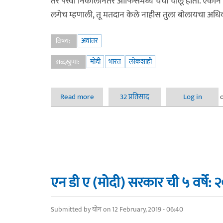
तर परवा निकालानंतर ऑफिसमध्ये चर्चा चालू होती. एकाने चु
लगेच म्हणाली, तू मतदान केले नाहीस तुला बोलायचा अधि
अवांतर
विषय:
मोदी
भारत
लोकशाही
शब्दखुणा:
Read more
about निकालानंतरचे सामान्य माणसाचे विचार
32 प्रतिसाद
Log in
एन डी ए (मोदी) सरकार ची ५ वर्षे:
Submitted by
योग
on 12 February, 2019 - 06:40