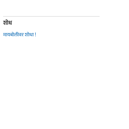
शोध
मायबोलीवर शोधा !