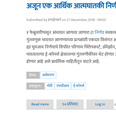
अजून एक आर्थिक आत्मघातकी निर्
Submitted by
हायझेनबर्ग
on 27 December, 2018 - 09:05
१ फेब्रुवारीपासून अंमलात आणला जाणारा
हा निर्णय
सरकारच
गुंतवणूक भारतात आणण्याच्या प्रत्य्त्नांशी एकदम विसंगत 
ह्या घुमजाव निर्णयाचे विपरित परिणाम फ्लिपकार्ट, अ‍ॅमेझॉन,
भारतातल्या ई-कॉमर्स क्षेत्रातल्या गुंतवणीकीवर थेट होणार
होणार आहे असे प्रार्थमिक माहितीतून वाटते आहे.
अर्थकारण
विषय:
मोदी
एफडीआय
ई-कॉमर्स
शब्दखुणा:
Read more
about अजून एक आर्थिक आत्मघातकी निर्णय?
54 प्रतिसाद
Log in