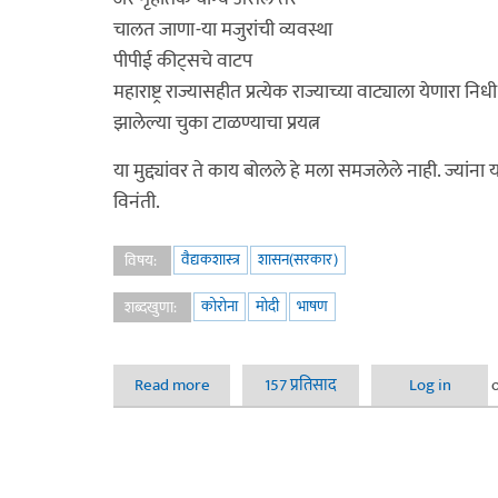
चालत जाणा-या मजुरांची व्यवस्था
पीपीई कीट्सचे वाटप
महाराष्ट्र राज्यासहीत प्रत्येक राज्याच्या वाट्याला येणार
झालेल्या चुका टाळण्याचा प्रयत्न
या मुद्द्यांवर ते काय बोलले हे मला समजलेले नाही. ज्यांना
विनंती.
वैद्यकशास्त्र
शासन(सरकार)
विषय:
कोरोना
मोदी
भाषण
शब्दखुणा:
Read more
about आदरणिय श्री मोदीजींचे कालचे भाषण
157 प्रतिसाद
Log in