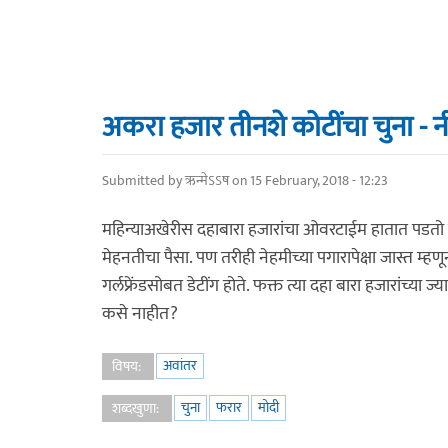
अकरा हजार तीनशे कोटींचा चुना - न
Submitted by
ऋन्मेऽऽष
on 15 February, 2018 - 12:23
महिन्याअखेरीस दहाबारा हजारांचा ओवरटाईम हातात पडतो
मेहनतीचा पैसा. पण तरीही नेहमीच्या पगारापेक्षा जास्त म्हण
गर्लफ्रेंडसोबत डेटींग होते. फक्त त्या दहा बारा हजारांच्
कसे नाहीत?
अवांतर
विषय:
चुना
फरार
मोदी
शब्दखुणा: