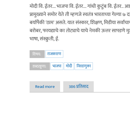
मोदी वि. ईतर... भाजपा वि. ईतर... गांधी कुटुंब वि. ईतर.. 
प्रामुख्याने समोर येते ती म्हणजे स्वतंत्र भारताच्या गेल
बर्यापैकी 'ठाम' असते. यात संस्कार, शिक्षण, मिडीया सर्वांच
बरोबर, फायद्याचे का तोट्याचे याचे नेमकी ऊत्तर सापडणे 
भाषा, संस्क्रुती, ई.
राजकारण
विषय:
भाजपा
मोदी
निवडणुका
शब्दखुणा:
Read more
about एन डी ए (मोदी) सरकार ची ५ वर्षे: २०१४-१
386 प्रतिसाद