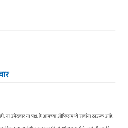
रेंद्र मोदींची घोषणा
चार
ाही. ना उमेदवार ना पक्ष. हे आमच्या ऒफिसमध्ये सर्वांना ठाऊक आहे.