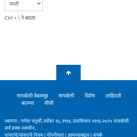
Ctrl + \ ने बदला
मायबोली वेबसमूह
मायबोली
विशेष
जाहिराती
बातम्या
सीसी
स्थापना : गणेश चतुर्थी, सप्टेंबर १६, १९९६. प्रताधिकार १९९६-२०२५ मायबोली.
सर्व हक्क स्वाधीन.
वापराचे/वावराचे नियम
|
गोपनीयता
|
आमच्याबद्दल
|
संपर्क