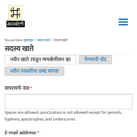
Skip to main content
You are here:
मुख्यपृष्ठ
/
सदस्य खाते
/
सदस्य खाते
सदस्य खाते
नवीन खाते उघडून मायबोलीकर व्हा
(active tab)
येण्याची नोंद
Primary tabs
नवीन परवलीचा शब्द मागवा
वापरायचे नाव
*
Spaces are allowed; punctuation is not allowed except for periods,
hyphens, apostrophes, and underscores.
E-mail address
*