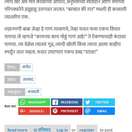
त्यांचे खरे अर्थ मात्र काळाच्या ओघात, अनुभवांच्या साठ्याने आणि वयाच्या
परिपक्वतेने हळूहळू उलगडत जातात. “बरसात की रात” मधली ही कव्वाली
त्यातलीच एक.
लहानपणी बाबा जेव्हा हे गाणं लावायचे, तेव्हा मनात फक्त एकच विचार
यायचा तो म्हणजे “कायच्या काय मोठ्ठं गाणं आहे!” ते ऐकण्याचाही कंटाळा
यायचा. त्या वेळेस त्यातलं गूढ, त्याची खोली किंवा त्याचा आत्मा काहीच
स्पर्शून जात नव्हता. मनात उमटणारा एकच शब्द “रटाळ!”
संगीत
विषय:
आस्वाद
प्रकार:
कव्वाली
शब्दखुणा:
WHATSAPP
FACEBOOK
TWITTER
शेअर करा
GOOGLE+
PINTEREST
EMAIL
Read more
10 प्रतिसाद
about ना तो कारवाँ की तलाश है….. “इश्क़ : स्वतःला हरवून
Log in
or
register
to post