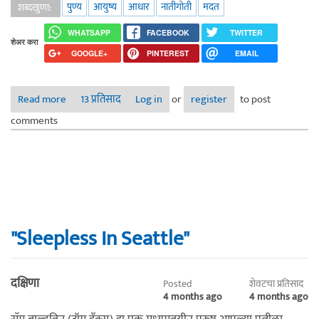
पुण्य
आयुष्य
आधार
नातीगोती
मदत
शब्दखुणा:
WHATSAPP
FACEBOOK
TWITTER
शेअर करा
GOOGLE+
PINTEREST
EMAIL
Read more
about पुण्यसंचय / पूर्वसंचित
13 प्रतिसाद
Log in
or
register
to post
comments
"Sleepless In Seattle"
दक्षिणा
Posted
शेवटचा प्रतिसाद
4 months ago
4 months ago