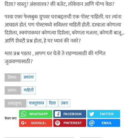
दिशा? वास्तु? अंकशास्त्र? की बजेट, लोकेशन आणि योग्य वेळ?
परवा एका फेसबुक ग्रुपवर घराबद्दलची एक पोस्ट पाहिली. घर त्यांना
आवडलं होतं. पण पोस्टमध्ये सविस्तर माहिती होती. दरवाजा कोणत्या
दिशेला, स्वयंपाकघर कोणत्या दिशेला, कोणता मजला, कोणती बाजू…
आणि शेवटी प्रश्न होता, हे घर घ्यावं की नको?
मला प्रश्न पडला , आपण घर घेतो ते राहण्यासाठी की गणित
जुळवण्यासाठी?
अवांतर
विषय:
माहिती
प्रकार:
वास्तुशास्त्र
दिशा
उंबरा
शब्दखुणा:
WHATSAPP
FACEBOOK
TWITTER
शेअर करा
GOOGLE+
PINTEREST
EMAIL