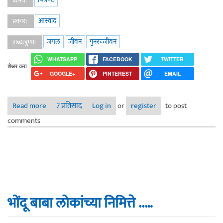
विषय:
आस्वाद
प्रकार:
जंगल
जीवन
पुनरुज्जीवन
शब्दखुणा:
WHATSAPP
FACEBOOK
TWITTER
शेअर करा
GOOGLE+
PINTEREST
EMAIL
Read more
7 प्रतिसाद
about 'वन-विदिशा' : संरक्षण, नाश, पुनरुज्जीवन - Full Film
Log in
or
register
to post
Experiment by Rahi Anil Barve
comments
भोंदू बाबा लोकांच्या निमित्ते ..…