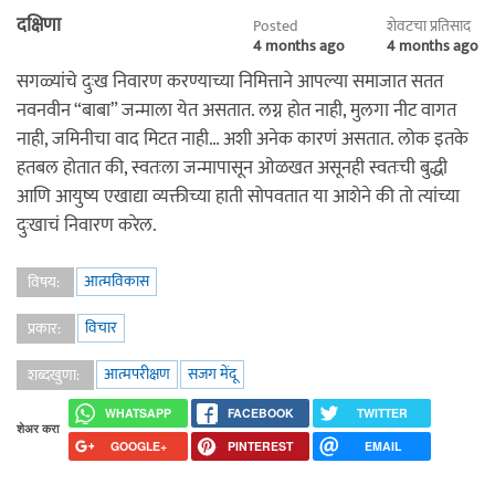
दक्षिणा
Posted
शेवटचा प्रतिसाद
4 months ago
4 months ago
सगळ्यांचे दुःख निवारण करण्याच्या निमित्ताने आपल्या समाजात सतत
नवनवीन “बाबा” जन्माला येत असतात. लग्न होत नाही, मुलगा नीट वागत
नाही, जमिनीचा वाद मिटत नाही… अशी अनेक कारणं असतात. लोक इतके
हतबल होतात की, स्वतःला जन्मापासून ओळखत असूनही स्वतःची बुद्धी
आणि आयुष्य एखाद्या व्यक्तीच्या हाती सोपवतात या आशेने की तो त्यांच्या
दुःखाचं निवारण करेल.
आत्मविकास
विषय:
विचार
प्रकार:
आत्मपरीक्षण
सजग मेंदू
शब्दखुणा:
WHATSAPP
FACEBOOK
TWITTER
शेअर करा
GOOGLE+
PINTEREST
EMAIL