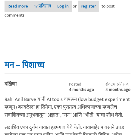
Read more
about भोंदू बाबा लोकांच्या निमित्ते ..…
17 प्रतिसाद
Log in
or
register
to post
comments
मन – पिशाच्च
दक्षिणा
Posted
शेवटचा प्रतिसाद
4 months ago
4 months ago
Rahi Anil Barve यांनी AI tools वापरून (low budget experiment
म्हणून) बनवलेला हा सिनेमा, एका पुरातत्त्व अधिकाऱ्याच्या म्हणजेच
सदाशिवच्या अनुभवातून “अज्ञात”, “मन” आणि “भीती” यांचा शोध घेतो.
सदाशिव एका दुर्गम गावात हडमगाव येथे येतो. गावाबाहेर पावसाने उघड