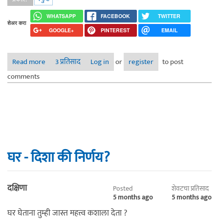
WHATSAPP
FACEBOOK
TWITTER
शेअर करा
GOOGLE+
PINTEREST
EMAIL
Read more
about “चांगुलपणाच्या आड…”
3 प्रतिसाद
Log in
or
register
to post
comments
घर - दिशा की निर्णय?
दक्षिणा
Posted
शेवटचा प्रतिसाद
5 months ago
5 months ago
घर घेताना तुम्ही जास्त महत्त्व कशाला देता ?