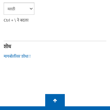
Ctrl + \ ने बदला
शोध
मायबोलीवर शोधा !