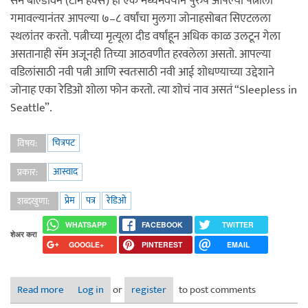
सॅम बाल्डविन (टॉम हँक्स) हा एक मध्यमवयीन पुरुष आपल्या पत्नीला
गमावल्यानंतर आपल्या ७–८ वर्षांचा मुलगा जोनाहसोबत सिएटलला
स्थलांतर करतो. पत्नीच्या मृत्यूला दीड वर्षांहून अधिक काळ उलटून गेला
असतानाही सॅम अजूनही तिच्या आठवणीत हरवलेला असतो. आपल्या
वडिलांसाठी नवी पत्नी आणि स्वतःसाठी नवी आई शोधण्याच्या उद्देशाने
जोनाह एका रेडिओ शोला फोन करतो. त्या शोचं नाव असतं “Sleepless in
Seattle”.
चित्रपट
विषय:
आस्वाद
प्रकार:
प्रेम
पत्र
रेडिओ
शब्दखुणा:
WHATSAPP
FACEBOOK
TWITTER
शेअर करा
GOOGLE+
PINTEREST
EMAIL
Read more
about "Sleepless In Seattle"
Log in
or
register
to post comments