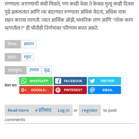
रुग्णाला जगण्याची संधी मिळते; पण काही वेळा ते केवळ मृत्यू काही दिवस
पुढे ढकलतात आणि त्या बदल्यात रुग्णाला अधिक वेदना, अधिक त्रास
सहन करावा लागतो. त्यात आर्थिक ओझे, भावनिक ताण आणि "लोक काय
म्हणतील?" ही भीतीही निर्णयांवर परिणाम करत असते.
अवांतर
विषय:
स्फुट
प्रकार:
उपचार
वृद्ध
शब्दखुणा:
WHATSAPP
FACEBOOK
TWITTER
शेअर करा
GOOGLE+
PINTEREST
EMAIL
Read more
about शेवटच्या प्रवासाचा सन्मान ......
4 प्रतिसाद
Log in
or
register
to post
comments