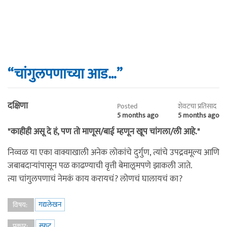
“चांगुलपणाच्या आड…”
दक्षिणा
Posted
शेवटचा प्रतिसाद
5 months ago
5 months ago
"काहीही असू दे हं, पण तो माणूस/बाई म्हणून खूप चांगला/ली आहे."
निव्वळ या एका वाक्याखाली अनेक लोकांचे दुर्गुण, त्यांचे उपद्रवमूल्य आणि
जबाबदाऱ्यांपासून पळ काढण्याची वृत्ती बेमालूमपणे झाकली जाते.
त्या चांगुलपणाचं नेमकं काय करायचं? लोणचं घालायचं का?
गद्यलेखन
विषय:
स्फुट
प्रकार: