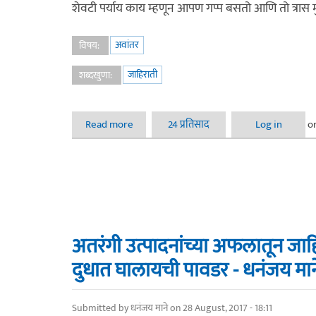
शेवटी पर्याय काय म्हणून आपण गप्प बसतो आणि तो त्रास 
अवांतर
विषय:
जाहिराती
शब्दखुणा:
Read more
about जाहिराती
24 प्रतिसाद
Log in
o
अतरंगी उत्पादनांच्या अफलातून जाहि
दुधात घालायची पावडर - धनंजय मान
Submitted by
धनंजय माने
on 28 August, 2017 - 18:11