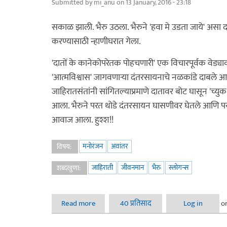
Submitted by
mi_anu
on 13 January, 2016 - 23:18
सकाळ झाली. भैरु उठला. भैरुने 'हवा मे उडता जाये' असा
करण्यासाठी न्हाणीघरात गेला.
'दातों के कानेकोपरेतक पोहचणारी' एक विचारपूर्वक वेड्याव
'आत्मविश्वास' जागवणार्‍या दंतरसायनाचे नळकांडे दाबले
जाहिरातसंतांनी सांगितल्याप्रमाणे दातावर बोट घासून 'च्य
आला. भैरुने परत थोडे दंतरसायन घासणीवर घेतले आणि परत
आवाज आला. हुश्श!!
मनोरंजन
अवांतर
विषय:
जाहिराती
जीवनमान
भैरु
स्लोगन्स
शब्दखुणा:
Read more
about जाहिरातमय जीवन
40 प्रतिसाद
Log in
o