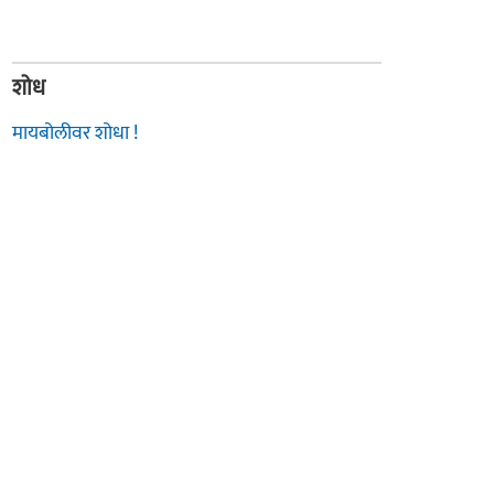
शोध
मायबोलीवर शोधा !