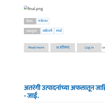
मनोरंजन
विषय:
जाहिराती
स्पर्धा
शब्दखुणा:
Read more
about अतरंगी उत्पादनांच्या अफलातून जाहिराती स्प
18 प्रतिसाद
Log in
o
अतरंगी उत्पादनांच्या अफलातून जाहिर
- जाई.