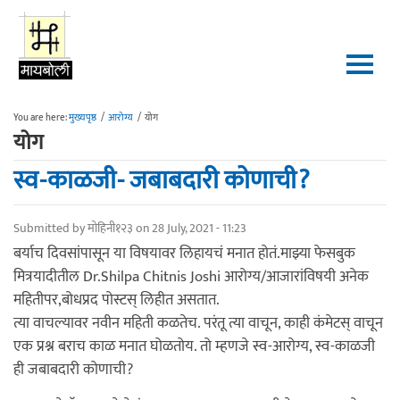
Skip to main content
You are here:
मुख्यपृष्ठ
/
आरोग्य
/
योग
योग
स्व-काळजी- जबाबदारी कोणाची?
Submitted by
मोहिनी१२३
on 28 July, 2021 - 11:23
बर्याच दिवसांपासून या विषयावर लिहायचं मनात होतं.माझ्या फेसबुक
मित्रयादीतील Dr.Shilpa Chitnis Joshi आरोग्य/आजारांविषयी अनेक
महितीपर,बोधप्रद पोस्टस् लिहीत असतात.
त्या वाचल्यावर नवीन महिती कळतेच. परंतू त्या वाचून, काही कंमेटस् वाचून
एक प्रश्न बराच काळ मनात घोळतोय. तो म्हणजे स्व-आरोग्य, स्व-काळजी
ही जबाबदारी कोणाची?