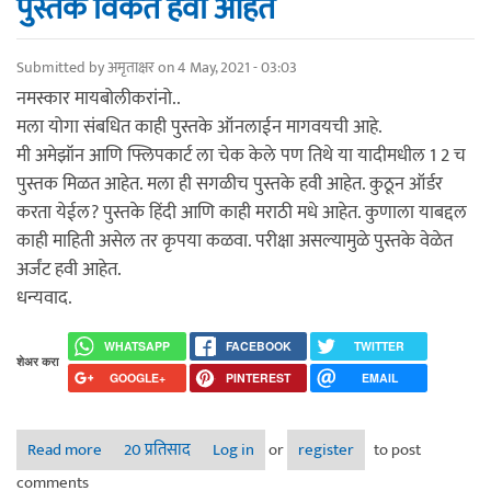
पुस्तके विकत हवी आहेत
Submitted by
अमृताक्षर
on 4 May, 2021 - 03:03
नमस्कार मायबोलीकरांनो..
मला योगा संबधित काही पुस्तके ऑनलाईन मागवयची आहे.
मी अमेझॉन आणि फ्लिपकार्ट ला चेक केले पण तिथे या यादीमधील 1 2 च
पुस्तक मिळत आहेत. मला ही सगळीच पुस्तके हवी आहेत. कुठून ऑर्डर
करता येईल? पुस्तके हिंदी आणि काही मराठी मधे आहेत. कुणाला याबद्दल
काही माहिती असेल तर कृपया कळवा. परीक्षा असल्यामुळे पुस्तके वेळेत
अर्जंट हवी आहेत.
धन्यवाद.
WHATSAPP
FACEBOOK
TWITTER
शेअर करा
GOOGLE+
PINTEREST
EMAIL
Read more
about पुस्तके विकत हवी आहेत
20 प्रतिसाद
Log in
or
register
to post
comments