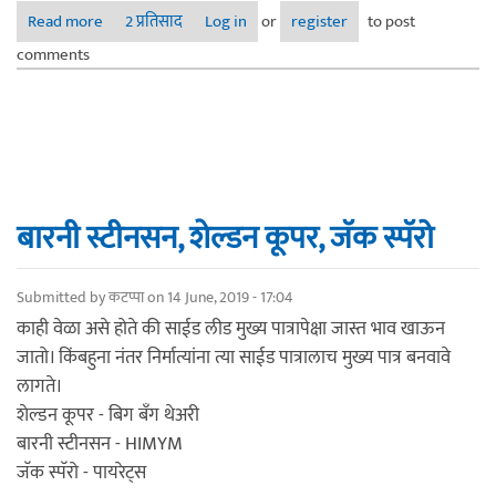
Read more
about पूर्वी आपण जिथे भेटायचो , तिथे आता एक टपरी झालीय
2 प्रतिसाद
Log in
or
register
to post
comments
बारनी स्टीनसन, शेल्डन कूपर, जॅक स्पॅरो
Submitted by
कटप्पा
on 14 June, 2019 - 17:04
काही वेळा असे होते की साईड लीड मुख्य पात्रापेक्षा जास्त भाव खाऊन
जातो। किंबहुना नंतर निर्मात्यांना त्या साईड पात्रालाच मुख्य पात्र बनवावे
लागते।
शेल्डन कूपर - बिग बँग थेअरी
बारनी स्टीनसन - HIMYM
जॅक स्पॅरो - पायरेट्स