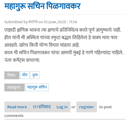
महागुरू सचिन पिळगावकर
Submitted by
कटप्पा
on 10 June, 2020 - 11:54
एखादी क्षणिक भावना त्या क्षणाचे प्रतिनिधित्व करते पूर्ण आयुष्याचे नाही.
हीरा यांनी मी अस्मिता यांच्या स्फुटा बद्धल लिहिलेलं हे वाक्य मला फार
आवडले. खरेच किती योग्य विचार मांडला आहे.
काल मी सचिन पिळगावकर यांचा आमची मुंबई हे गाणे पहिल्यांदा पाहिले.
नंतर कमेंट्स वाचल्या.
योग
नृत्य
विषय:
महागुरू सचिन
शब्दखुणा:
Read more
about महागुरू सचिन पिळगावकर
171 प्रतिसाद
Log in
or
register
to post
comments