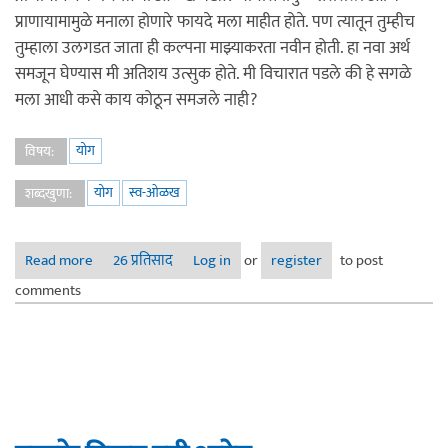
प्राणायामामुळे मनाला होणारे फायदे मला माहीत होते. पण त्यातून तुम्हीच
तुम्हाला उलगडत जाता ही कल्पना माझ्याकरता नवीन होती. हा नवा अर्थ
समजून घेण्यास मी अतिशय उत्सुक होते. मी विचारात पडले की हे सगळे
मला आधी कसे काय कोठून समजले नाही?
योग
विषय:
योग
स्व-ओळख
शब्दखुणा:
Read more
about योगासने...... एक नवा दृष्टीकोन
26 प्रतिसाद
Log in
or
register
to post
comments