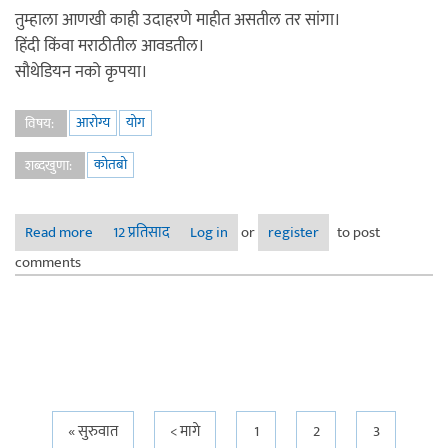
तुम्हाला आणखी काही उदाहरणे माहीत असतील तर सांगा।
हिंदी किंवा मराठीतील आवडतील।
सौथेडियन नको कृपया।
आरोग्य
योग
विषय:
कोतबो
शब्दखुणा:
Read more
about बारनी स्टीनसन, शेल्डन कूपर, जॅक स्पॅरो
12 प्रतिसाद
Log in
or
register
to post
comments
Pages
« सुरुवात
< मागे
1
2
3