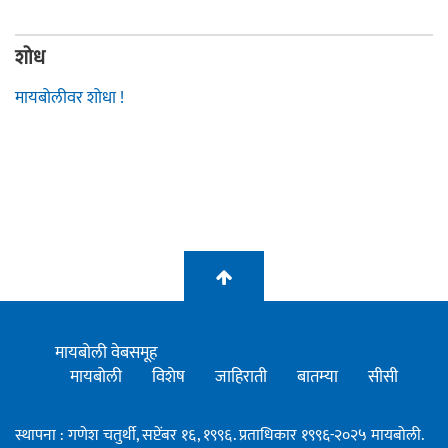
शोध
मायबोलीवर शोधा !
मायबोली वेबसमूह
मायबोली
विशेष
जाहिराती
बातम्या
सीसी
स्थापना : गणेश चतुर्थी, सप्टेंबर १६, १९९६. प्रताधिकार १९९६-२०२५ मायबोली.