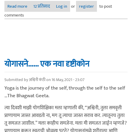
Read more
about "योगा" ची बाजारपेठ (Yoga Inc. $ € ¥ £ ₹)
12 प्रतिसाद
Log in
or
register
to post
comments
योगासने...... एक नवा दृष्टीकोन
Submitted by
अश्विनी कंठी
on 16 May, 2021 - 23:07
Yoga is the journey of the self, through the self to the self
…The Bhagwat Geeta.
त्या दिवशी माझी योगशिक्षिका मला म्हणाली की, “अश्विनी, तुला समवृत्ती
प्राणायाम जास्त आवडतो ना, मग तू त्याचा जास्त सराव कर. त्यातूनच तुला
तू समजत जाशील.” मला काहीच समजेना. मला मी समजत जाईन म्हणजे?
प्राणायाम करून स्वतःची ओळख पटते? योगासनांमुळे शरीराला आणि