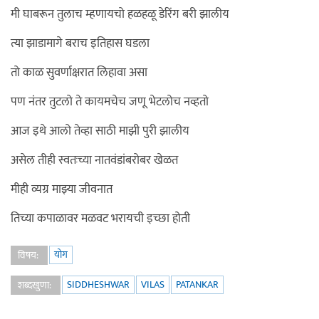
मी घाबरून तुलाच म्हणायचो हळहळू डेरिंग बरी झालीय
त्या झाडामागे बराच इतिहास घडला
तो काळ सुवर्णाक्षरात लिहावा असा
पण नंतर तुटलो ते कायमचेच जणू भेटलोच नव्हतो
आज इथे आलो तेव्हा साठी माझी पुरी झालीय
असेल तीही स्वतःच्या नातवंडांबरोबर खेळत
मीही व्यग्र माझ्या जीवनात
तिच्या कपाळावर मळवट भरायची इच्छा होती
योग
विषय:
SIDDHESHWAR
VILAS
PATANKAR
शब्दखुणा: