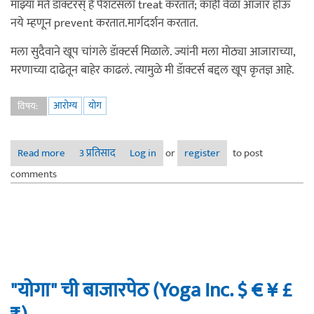
माझ्या मते डॅाक्टरस् हे पेशंटसला treat करतात; काही वेळा आजार होऊ
नये म्हणून prevent करतात.मार्गदर्शन करतात.
मला सुदैवाने खूप चांगले डॅाक्टर्स मिळाले. ज्यांनी मला मोठ्या आजाराच्या,
मरणाच्या दाढेतून बाहेर काढलं. त्यामुळे मी डॅाक्टर्स बद्दल खूप कृतज्ञ आहे.
आरोग्य
योग
विषय:
Read more
about स्व-काळजी- जबाबदारी कोणाची?
3 प्रतिसाद
Log in
or
register
to post
comments
"योगा" ची बाजारपेठ (Yoga Inc. $ € ¥ £