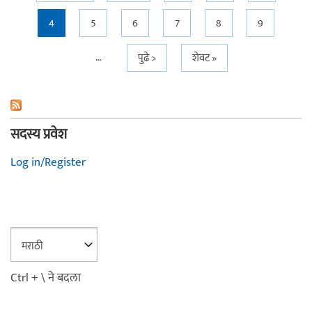
4
5
6
7
8
9
…
पुढे >
शेवट »
सदस्य प्रवेश
Log in/Register
Ctrl + \ ने बदला