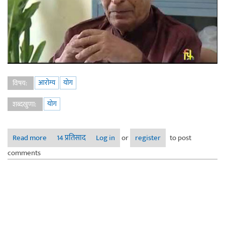
आरोग्य
योग
विषय:
योग
शब्दखुणा:
Read more
about गुरुवर्य सदाशिव निंबाळकरसरांबद्दल, योगदिनाच्या निमित्ताने...
14 प्रतिसाद
Log in
or
register
to post
comments