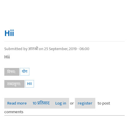
Hii
Submitted by
आरुश्री
on 25 September, 2019 - 06:00
Hii
योग
विषय:
HII
शब्दखुणा:
Read more
about Hii
10 प्रतिसाद
Log in
or
register
to post
comments