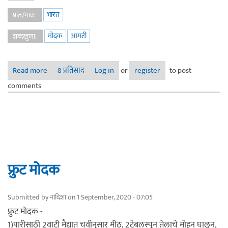
भारत
प्रांत/गाव:
मोदक
आमटी
शब्दखुणा:
Read more
about मोदकाची आमटी !...
8 प्रतिसाद
Log in
or
register
to post
comments
फ्रुट मोदक
Submitted by
नादिशा
on 1 September, 2020 - 07:05
फ्रुट मोदक -
1)पारीसाठी 2वाटी मैद्यात चवीनुसार मीठ, 2टेबलस्पून तेलाचे मोहन घालून,