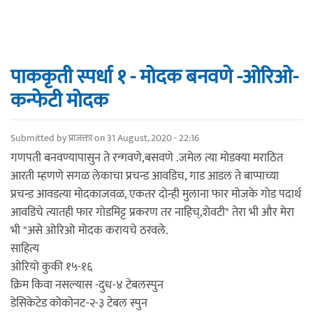
पाककृती स्पर्धा १ - मोदक बनवणे -ओरिओ-
कन्फेटी मोदक
Submitted by
प्राजक्ता
on 31 August, 2020 - 22:16
गणपती बनवण्यापासुन ते रन्गवणे,बसवणे .जमेल त्या मोडक्या मराठित
आरती म्हणणे सगळ लेकाचा प्रचन्ड आवडिच, गाड आडल ते बाप्पाच्या
प्रचन्ड आवडत्या मोदकाजवळ, एकतर दोन्ही मुलाना फार मोजके गोड पदार्थ
आवडिचे त्यातही फार गोडमिट्ट प्रकरण तर नाहिच्,शेवटी" तेरा भी और मेरा
भी "असे ओरिओ मोदक करायचे ठरवले.
साहित्य
ओरियो कुकी १५-१६
क्रिम किवा नसल्यास -दुध-४ टेबलस्पुन
डेसिकेटेड कोकोनट-२-३ टेबल स्पुन