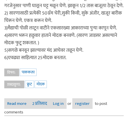
गरजेनुसार पाणी घालून घट्ट मळून घेणे. झाकून 1/2 तास बाजूला ठेवून देणे.
2) सारणासाठी प्रत्येकी 50ग्रॅम चेरी,सुकी किवी, सुके अंजीर, खजूर बारीक
चिरून घेणे. एकत्र करून घेणे.
3)मैद्याची पोळी लाटून वाटीने एकसारख्या आकाराच्या पुऱ्या कापून घेणे.
4)सारण भरून हळुवार हाताने मोदक बनवणे. (सारण जाडसर असल्याने
मोदक फुटू शकतात. )
5)सगळे बनवून झाल्यावर मंद आचेवर तळून घेणे.
6)एवढ्या साहित्यात 25मोदक बनतात.
पाककला
विषय:
फ्रुट
मोदक
शब्दखुणा:
Read more
about फ्रुट मोदक
2 प्रतिसाद
Log in
or
register
to post
comments