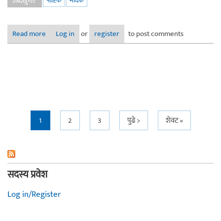
पौष्टिक
मोदक
शब्दखुणा:
Read more
about व्हाईट मोदक (स्पर्धेसाठी नाही. )डुप्लिकेट धागा -रद्द करा
Log in
or
register
to post comments
Pages
1
2
3
पुढे >
शेवट »
सदस्य प्रवेश
Log in/Register