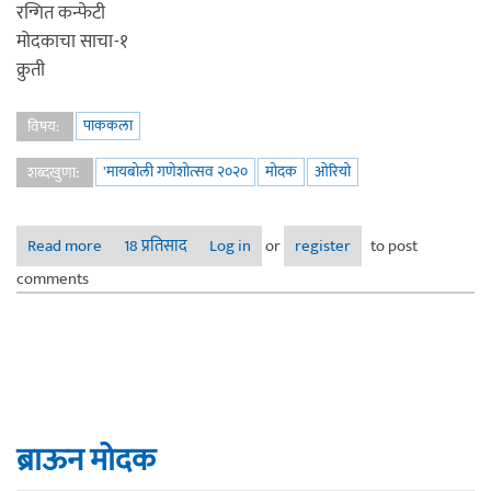
रन्गित कन्फेटी
मोदकाचा साचा-१
क्रुती
पाककला
विषय:
'मायबोली गणेशोत्सव २०२०
मोदक
ओरियो
शब्दखुणा:
Read more
about पाककृती स्पर्धा १ - मोदक बनवणे -ओरिओ-कन्फेटी मोदक
18 प्रतिसाद
Log in
or
register
to post
comments
ब्राऊन मोदक