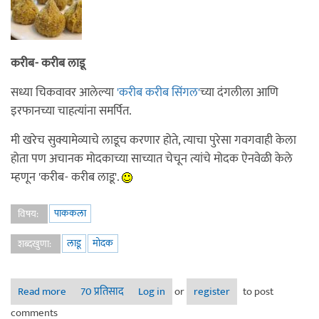
करीब- करीब लाडू
सध्या चिकवावर आलेल्या
'करीब करीब सिंगल'
च्या दंगलीला आणि
इरफानच्या चाहत्यांना समर्पित.
मी खरेच सुक्यामेव्याचे लाडूच करणार होते, त्याचा पुरेसा गवगवाही केला
होता पण अचानक मोदकाच्या साच्यात चेचून त्यांचे मोदक ऐनवेळी केले
म्हणून 'करीब- करीब लाडू'.
पाककला
विषय:
लाडू
मोदक
शब्दखुणा:
Read more
about पाककृती स्पर्धा २: करीब- करीब लाडू - अस्मिता.
70 प्रतिसाद
Log in
or
register
to post
comments