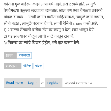
कोरोना मुळे बाहेरून काही आणायचे नाही, असे ठरवले होते. त्यामुळे
वेगवेगळ्या क्लुप्त्या लढवाव्या लागतात. आज पण एका वेगळ्या प्रकारचे
मोदक बनवले ... अगदी कमीत कमीत साहित्यामध्ये, त्यामुळे कमी खर्चात,
सोपी पद्धत , त्यामुळे चटकन होणारे. त्याची रेसिपी share करते आहे.
1) 2 वाट्या शेंगदाणे बारीक गॅस वर करपू न देता, छान भाजून घेणे.
2) थंड झाल्यावर चोळून त्याची साले काढून टाकणे.
3) मिक्सर वर त्यांचे चिकट होईल, असे कूट करून घेणे.
पाककला
विषय:
पौष्टिक
मोदक
शब्दखुणा:
Read more
about व्हाईट मोदक (स्पर्धेसाठी नाही. )डुप्लिकेट धागा -रद्द करा
Log in
or
register
to post comments