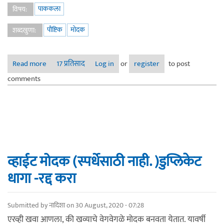
पाककला
विषय:
पौष्टिक
मोदक
शब्दखुणा:
Read more
about व्हाईट मोदक (स्पर्धेसाठी नाही. )
17 प्रतिसाद
Log in
or
register
to post
comments
व्हाईट मोदक (स्पर्धेसाठी नाही. )डुप्लिकेट
धागा -रद्द करा
Submitted by
नादिशा
on 30 August, 2020 - 07:28
एरव्ही खवा आणला, की खव्याचे वेगवेगळे मोदक बनवता येतात. यावर्षी