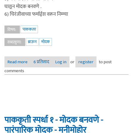
घालून मोदक बनवणे .
6) चिरंजीवाच्या फर्माईश वरून निम्म्या
पाककला
विषय:
ब्राऊन
मोदक
शब्दखुणा:
Read more
about ब्राऊन मोदक
6 प्रतिसाद
Log in
or
register
to post
comments
पाककृती स्पर्धा १ - मोदक बनवणे -
पारंपारिक मोदक - मनीमोहोर