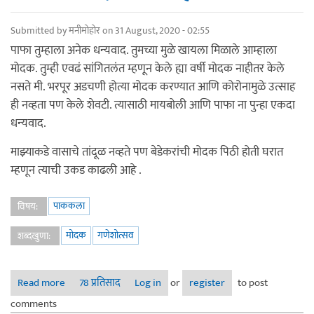
Submitted by
मनीमोहोर
on 31 August, 2020 - 02:55
पाफा तुम्हाला अनेक धन्यवाद. तुमच्या मुळे खायला मिळाले आम्हाला
मोदक. तुम्ही एवढं सांगितलंत म्हणून केले ह्या वर्षी मोदक नाहीतर केले
नसते मी. भरपूर अडचणी होत्या मोदक करण्यात आणि कोरोनामुळे उत्साह
ही नव्हता पण केले शेवटी. त्यासाठी मायबोली आणि पाफा ना पुन्हा एकदा
धन्यवाद.
माझ्याकडे वासाचे तांदूळ नव्हते पण बेडेकरांची मोदक पिठी होती घरात
म्हणून त्याची उकड काढली आहे .
पाककला
विषय:
मोदक
गणेशोत्सव
शब्दखुणा:
Read more
about पाककृती स्पर्धा १ - मोदक बनवणे - पारंपारिक मोदक -
78 प्रतिसाद
Log in
or
register
to post
मनीमोहोर
comments