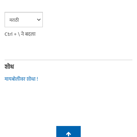
Ctrl + \ ने बदला
शोध
मायबोलीवर शोधा !