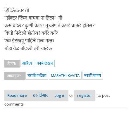
.
व्हेंटिलेटरवर ती
“डॉक्टर प्लिज वाचवा ना तिला” -मी
कस घडल? कुणी केल? तू कोणते कपडे घातले होतेस?
किती पिलेली होतीस? वगैरे वगैरे
एक इंटरव्ह्यू पाहिजे मला फक्त
थोडा वेळ बोलली तरी चालेल
साहित्य
काव्यलेखन
विषय:
मराठी कविता
MARATHI KAVITA
मराठी काव्य
शब्दखुणा:
Read more
about वूमन्स डे
6 प्रतिसाद
Log in
or
register
to post
comments