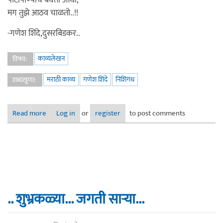
पोटापाण्याचं बघतो आधी,
मग तुझे आठव चाळतो..!!
-गणेश शिंदे,दुसरबिडकर..
काव्यलेखन
विषय:
मराठी काव्य
गणेश शिंदे
निशिगंध
शब्दखुणा:
Read more
about दिवस सरतो सारा..
Log in
or
register
to post comments
.. शुभ्रकळ्या... जगती सार्‍या...