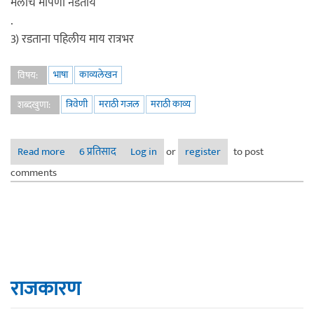
मलाच मीपणा नडतोय
.
3) रडताना पहिलीय माय रात्रभर
भाषा
काव्यलेखन
विषय:
त्रिवेणी
मराठी गजल
मराठी काव्य
शब्दखुणा:
Read more
about काव्य प्रकार :- त्रिवेणी
6 प्रतिसाद
Log in
or
register
to post
comments
राजकारण