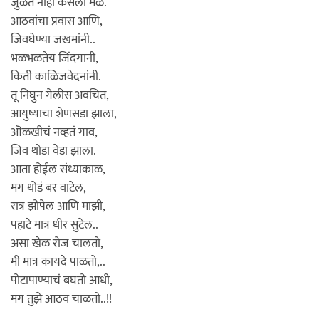
जुळत नाही कसला मेळ.
आठवांचा प्रवास आणि,
जिवघेण्या जखमांनी..
भळभळतेय जिंदगानी,
किती काळिजवेदनांनी.
तू निघुन गेलीस अवचित,
आयुष्याचा शेणसडा झाला,
ऒळखीचं नव्हतं गाव,
जिव थोडा वेडा झाला.
आता होईल संध्याकाळ,
मग थोडं बर वाटेल,
रात्र झोपेल आणि माझी,
पहाटे मात्र धीर सुटेल..
असा खेळ रोज चालतो,
मी मात्र कायदे पाळतो,..
पोटापाण्याचं बघतो आधी,
मग तुझे आठव चाळतो..!!