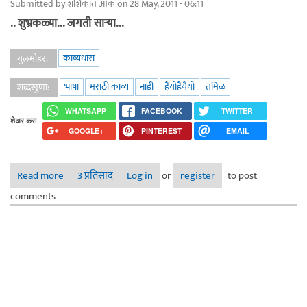
Submitted by
शशिकांत ओक
on 28 May, 2011 - 06:11
.. शुभ्रकळ्या... जगती सार्‍या...
काव्यधारा
गुलमोहर:
भाषा
मराठी काव्य
नाडी
हैयोहैयैयो
तमिळ
शब्दखुणा:
WHATSAPP
FACEBOOK
TWITTER
शेअर करा
GOOGLE+
PINTEREST
EMAIL
Read more
about .. शुभ्रकळ्या... जगती सार्‍या...
3 प्रतिसाद
Log in
or
register
to post
comments