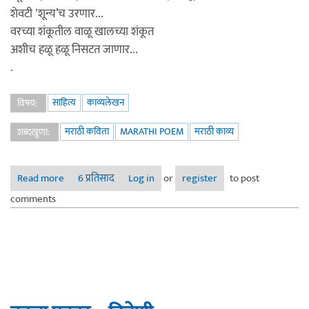
शेवटी ‛शून्य’च उरणार...
वरच्या शंकूतील वाळू खालच्या शंकूत
अशीच हळू हळू निसटत जाणार...
.
साहित्य
काव्यलेखन
विषय:
मराठी कविता
MARATHI POEM
मराठी काव्य
शब्दखुणा:
Read more
about काळ अनंत आहे
6 प्रतिसाद
Log in
or
register
to post
comments