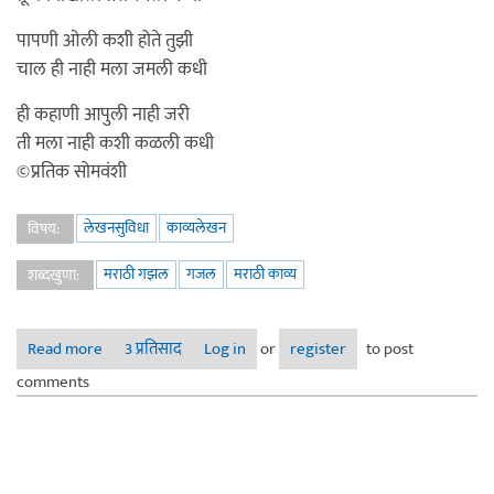
पापणी ओली कशी होते तुझी
चाल ही नाही मला जमली कधी
ही कहाणी आपुली नाही जरी
ती मला नाही कशी कळली कधी
©प्रतिक सोमवंशी
लेखनसुविधा
काव्यलेखन
विषय:
मराठी गझल
गजल
मराठी काव्य
शब्दखुणा:
Read more
about चाल दैवाची
3 प्रतिसाद
Log in
or
register
to post
comments