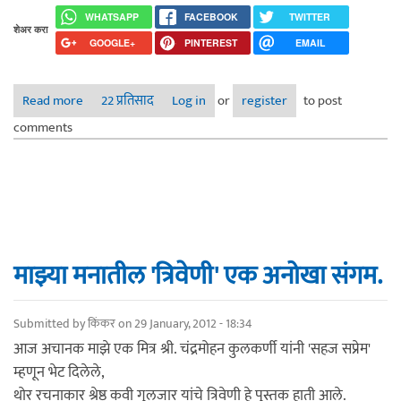
WHATSAPP
FACEBOOK
TWITTER
शेअर करा
GOOGLE+
PINTEREST
EMAIL
Read more
about त्रिवेणी - १
22 प्रतिसाद
Log in
or
register
to post
comments
माझ्या मनातील 'त्रिवेणी' एक अनोखा संगम.
Submitted by
किंकर
on 29 January, 2012 - 18:34
आज अचानक माझे एक मित्र श्री. चंद्रमोहन कुलकर्णी यांनी 'सहज सप्रेम'
म्हणून भेट दिलेले,
थोर रचनाकार श्रेष्ठ कवी गुलजार यांचे त्रिवेणी हे पुस्तक हाती आले.