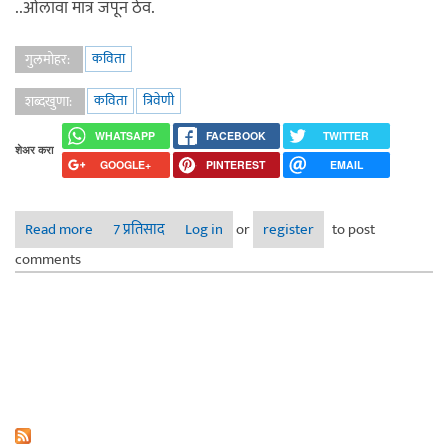
..ओलावा मात्र जपून ठेव.
कविता
गुलमोहर:
कविता
त्रिवेणी
शब्दखुणा:
WHATSAPP
FACEBOOK
TWITTER
शेअर करा
GOOGLE+
PINTEREST
EMAIL
Read more
about ओलावा
7 प्रतिसाद
Log in
or
register
to post
comments