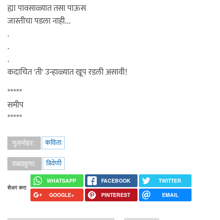
ह्या पावसाळ्यात तसा पाऊस
जास्तीचा पडला नाही...
.
.
.
कदाचित 'ती' उन्हाळ्यात खूप रडली असावी!
*****
समीप
*****
कविता
गुलमोहर:
त्रिवेणी
शब्दखुणा:
WHATSAPP
FACEBOOK
TWITTER
शेअर करा
GOOGLE+
PINTEREST
EMAIL