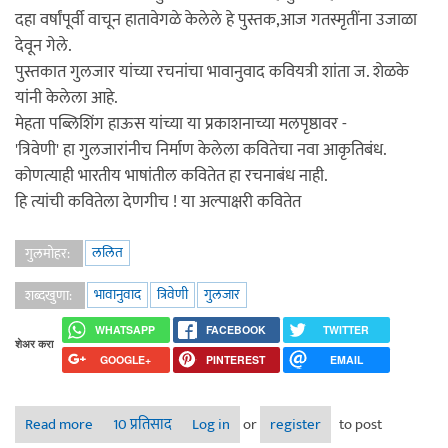
दहा वर्षांपूर्वी वाचून हातावेगळे केलेले हे पुस्तक,आज गतस्मृतींना उजाळा
देवून गेले.
पुस्तकात गुलजार यांच्या रचनांचा भावानुवाद कवियत्री शांता ज. शेळके
यांनी केलेला आहे.
मेहता पब्लिशिंग हाऊस यांच्या या प्रकाशनाच्या मलपृष्ठावर -
'त्रिवेणी' हा गुलजारांनीच निर्माण केलेला कवितेचा नवा आकृतिबंध.
कोणत्याही भारतीय भाषांतील कवितेत हा रचनाबंध नाही.
हि त्यांची कवितेला देणगीच ! या अल्पाक्षरी कवितेत
ललित
गुलमोहर:
भावानुवाद
त्रिवेणी
गुलजार
शब्दखुणा:
WHATSAPP
FACEBOOK
TWITTER
शेअर करा
GOOGLE+
PINTEREST
EMAIL
Read more
about माझ्या मनातील 'त्रिवेणी' एक अनोखा संगम.
10 प्रतिसाद
Log in
or
register
to post