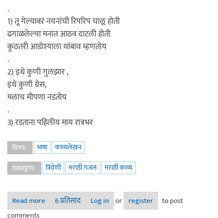
.
1) तू गेल्यावर नयनांची रिपरिप चालू होती
ढगाळलेल्या मनात आठव दाटली होती
कुठतरी आडोश्याला थांबाव म्हणतोय
.
2) इथे कुणी गुलझार ,
इथे कुणी ग्रेस,
मलाच मीपणा नडतोय
.
3) रडताना पहिलीय माय रात्रभर
भाषा
काव्यलेखन
विषय:
त्रिवेणी
मराठी गजल
मराठी काव्य
शब्दखुणा:
Read more
about काव्य प्रकार :- त्रिवेणी
6 प्रतिसाद
Log in
or
register
to post
comments