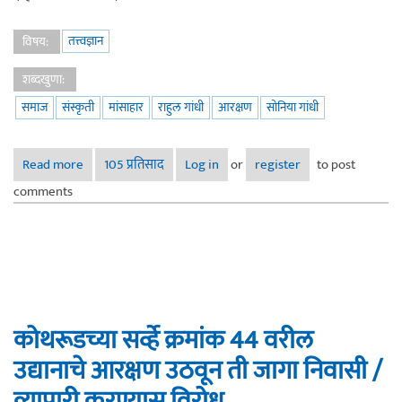
तत्त्वज्ञान
विषय:
शब्दखुणा:
समाज
संस्कृती
मांसाहार
राहुल गांधी
आरक्षण
सोनिया गांधी
Read more
about अमीर खानच्या पोस्टरच्या निमित्ताने !
105 प्रतिसाद
Log in
or
register
to post
comments
कोथरूडच्या सर्व्हे क्रमांक 44 वरील
उद्यानाचे आरक्षण उठवून ती जागा निवासी /
व्यापारी करण्यास विरोध