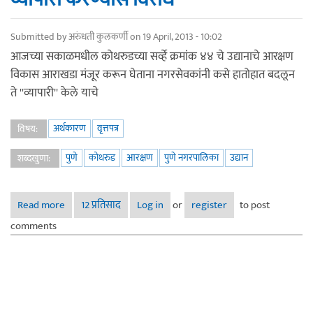
Submitted by
अरुंधती कुलकर्णी
on 19 April, 2013 - 10:02
आजच्या सकाळमधील कोथरुडच्या सर्व्हे क्रमांक ४४ चे उद्यानाचे आरक्षण
विकास आराखडा मंजूर करून घेताना नगरसेवकांनी कसे हातोहात बदलून
ते ''व्यापारी'' केले याचे
अर्थकारण
वृत्तपत्र
विषय:
पुणे
कोथरुड
आरक्षण
पुणे नगरपालिका
उद्यान
शब्दखुणा:
Read more
about कोथरूडच्या सर्व्हे क्रमांक 44 वरील उद्यानाचे आरक्षण उठवून
12 प्रतिसाद
Log in
or
register
to post
ती जागा निवासी / व्यापारी करण्यास विरोध
comments