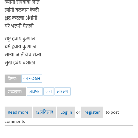
ज्यांनी संपवावी जात
त्यांनी बलवान केली
क्षुद्र करंट्या अंधांनी
घरे भरुनी घेतली
राष्ट्र हवाय कुणाला
धर्म हवाय कुणाला
साऱ्या जातीचेच राज्य
सुख हवंय वंशाला
काव्यलेखन
विषय:
जातपात
जात
आरक्षण
शब्दखुणा:
Read more
about टक्का मागे आरक्षण
12 प्रतिसाद
Log in
or
register
to post
comments