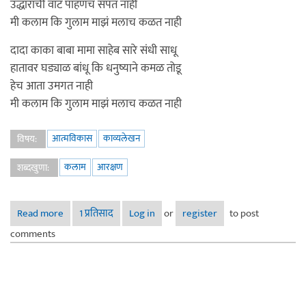
उद्धाराची वाट पाहणंच संपत नाही
मी कलाम कि गुलाम माझं मलाच कळत नाही
दादा काका बाबा मामा साहेब सारे संधी साधू
हातावर घड्याळ बांधू कि धनुष्याने कमळ तोडू
हेच आता उमगत नाही
मी कलाम कि गुलाम माझं मलाच कळत नाही
आत्मविकास
काव्यलेखन
विषय:
कलाम
आरक्षण
शब्दखुणा:
Read more
about कलाम कि गुलाम
1 प्रतिसाद
Log in
or
register
to post
comments