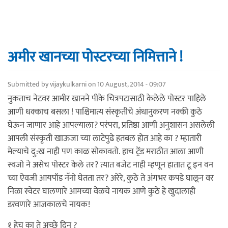
अमीर खानच्या पोस्टरच्या निमित्ताने !
Submitted by
vijaykulkarni
on 10 August, 2014 - 09:07
नुकताच नेटवर आमीर खानने पीके चित्रपटासाठी केलेले पोस्टर पाहिले
आणी धक्काच बसला ! पाश्चिमात्य संस्कृतीचे अंधानुकरण नक्की कुठे
घेऊन जाणार आहे आपल्याला? परंपरा, प्रतिष्ठा आणी अनुशासन असलेली
आपली संस्कृती खाऊजा च्या लाटेपुढे हतबल होत आहे का ? म्हातारी
मेल्याचे दु:ख नाही पण काळ सोकावतो. हाच ट्रेंड मराठीत आला आणी
स्वजो ने असेच पोस्टर केले तर? त्यात बजेट नाही म्हणून हातात टू इन वन
च्या ऐवजी आयपॉड नॅनो घेतता तर? अरेरे, कुठे ते अंगभर कपडे घालून वर
निळा स्वेटर घालणारे आमच्या वेळचे नायक आणे कुठे हे खुदालाही
डरवणारे आजकालचे नायक!
१ हेच का ते अच्छे दिन ?