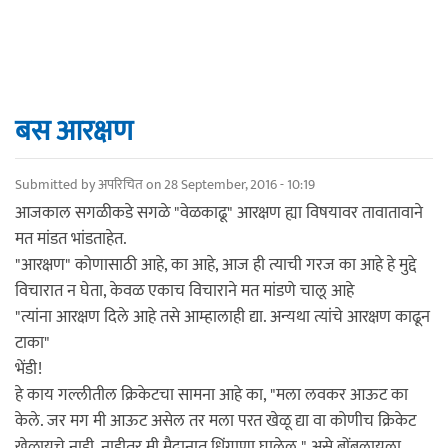
बस आरक्षण
Submitted by
अपरिचित
on 28 September, 2016 - 10:19
आजकाल सगळीकडे सगळे "वेळकाढू" आरक्षण ह्या विषयावर तावातावाने
मत मांडत भांडताहेत.
"आरक्षण" कोणासाठी आहे, का आहे, आज ही त्याची गरज का आहे हे मुद्दे
विचारात न घेता, केवळ एकाच विचाराने मत मांडणे चालू आहे
"त्यांना आरक्षण दिले आहे तसे आम्हालाही द्या. अन्यथा त्यांचे आरक्षण काढून
टाका"
भेंडी!
हे काय गल्लीतील क्रिकेटचा सामना आहे का, "मला लवकर आऊट का
केले. जर मग मी आऊट असेल तर मला परत खेळू द्या वा कोणीच क्रिकेट
खेळायचे नाही. नाहीतर मी मैदानात धिंगाणा घालेल." असे बोंबलायला.