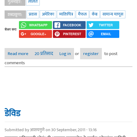
ललित
गुलमोहर:
प्रवास
अमेरिका
व्यक्तिचित्र
मैफल
कॅब
सामान्य माणूस
शब्दखुणा:
WHATSAPP
FACEBOOK
TWITTER
शेअर करा
GOOGLE+
PINTEREST
EMAIL
Read more
about कॅब चालवणारा 'ओबा'
20 प्रतिसाद
Log in
or
register
to post
comments
डेविड
Submitted by
आशयगुणे
on 30 September, 2011 - 13:16