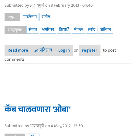
Submitted by
आशयगुणे
on 8 February, 2013 - 04:46
गद्यलेखन
संगीत
विषय:
संगीत
अमेरिका
विद्यार्थी
मैफल
सरोद
जेसिका
शब्दखुणा:
Read more
about जेसिका आणि 'ती' सरोदची मैफल
24 प्रतिसाद
Log in
or
register
to post
comments
कॅब चालवणारा 'ओबा'
Submitted by
आशयगुणे
on 4 May, 2012 - 13:50