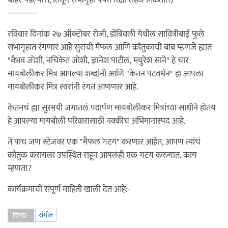
बाहेर पडल्यास, तिथून सभागृहा पर्यंत रिक्षा सहज मिळतात)
------------
रविवार दिनांक २७ ऑक्टोबर रोजी, डोंबिवली येथील सावित्रीबाई फुले
सभागृहात रंगणार आहे सुरांची मैफल आणि कौतुकाची बाब म्हणजे ह्यात
"वैभव जोशी, नचिकेत जोशी, ज्ञानेश पाटील, मयुरेश साने" हे चार
मायबोलीकर मित्र आपल्या शब्दांनी आणि "केतन पटवर्धन" हा आपला
मायबोलीकर मित्र स्वरांनी रंगत आणणार आहे.
केतनचं ह्या सुरमयी जगातलं पदार्पण मायबोलीकर मित्रांच्या साथीने होतय
हे आपल्या मायबोली परिवारासाठी नक्कीच अभिमानास्पद आहे.
ते पाच जण स्टेजवर एक "मैफल गटग" करणार आहेत, आपण त्यांचं
कौतुक करायला उपस्थित राहून आपलंही एक गटग करुयात. काय
म्हणता?
कार्यक्रमाची संपूर्ण माहिती खाली देत आहे:-
संगीत
विषय: