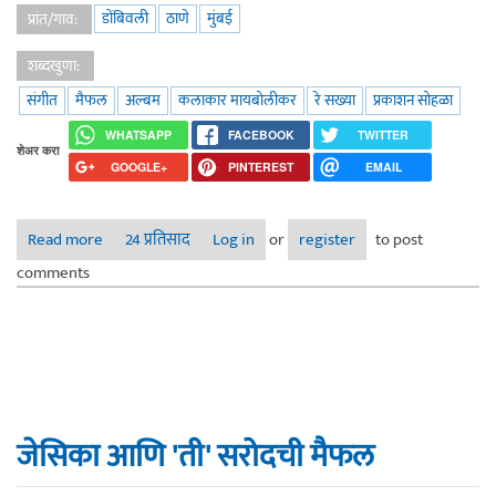
डोंबिवली
ठाणे
मुंबई
प्रांत/गाव:
शब्दखुणा:
संगीत
मैफल
अल्बम
कलाकार मायबोलीकर
रे सख्या
प्रकाशन सोहळा
WHATSAPP
FACEBOOK
TWITTER
शेअर करा
GOOGLE+
PINTEREST
EMAIL
Read more
about चला अनुभवूया एक संगीतमय सकाळ - "रे सख्या" चा प्रकाशन
24 प्रतिसाद
Log in
or
register
to post
सोहळा
comments
जेसिका आणि 'ती' सरोदची मैफल