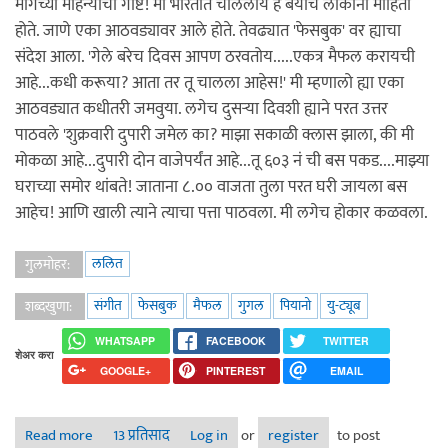
मागच्या महिन्याची गोष्टं! मी भारतात चाललोय हे बर्याच लोकांना माहिती
होते. जाणे एका आठवड्यावर आले होते. तेवढ्यात 'फेसबुक' वर ह्याचा
संदेश आला. 'गेले बरेच दिवस आपण ठरवतोय.....एकत्र मैफल करायची
आहे...कधी करूया? आता तर तू चालला आहेस!' मी म्हणालो ह्या एका
आठवड्यात कधीतरी जमवुया. लगेच दुसऱ्या दिवशी ह्याने परत उत्तर
पाठवले 'शुक्रवारी दुपारी जमेल का? माझा सकाळी क्लास झाला, की मी
मोकळा आहे...दुपारी दोन वाजेपर्यंत आहे...तू ६०३ नं ची बस पकड....माझ्या
घराच्या समोर थांबते! जाताना ८.०० वाजता तुला परत घरी जायला बस
आहेच! आणि खाली त्याने त्याचा पत्ता पाठवला. मी लगेच होकार कळवला.
ललित
गुलमोहर:
संगीत
फेसबुक
मैफल
गुगल
पियानो
यु-ट्यूब
शब्दखुणा:
WHATSAPP
FACEBOOK
TWITTER
शेअर करा
GOOGLE+
PINTEREST
EMAIL
Read more
about डेविड
13 प्रतिसाद
Log in
or
register
to post