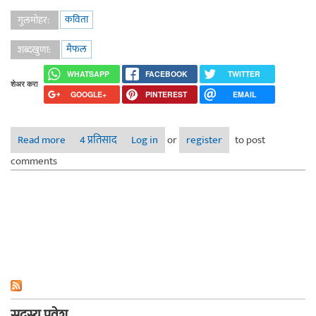
कविता
गुलमोहर:
मैफल
शब्दखुणा:
WHATSAPP
FACEBOOK
TWITTER
शेअर करा
GOOGLE+
PINTEREST
EMAIL
Read more
about मैफल
4 प्रतिसाद
Log in
or
register
to post
comments
सदस्य प्रवेश