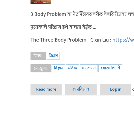
3 Body Problem या नेटफ्लिक्सवरील वेबसिरीजवर चर्चा
पुस्तकाचे परिक्षण इथे वाचता येईल ...
The Three-Body Problem - Cixin Liu :
https://
विज्ञान
विषय:
विज्ञान
भविष्य
मानवजात
क्वांटम थिअरी
शब्दखुणा:
Read more
about 3 Body Problem - वेबसिरीज
11 प्रतिसाद
Log in