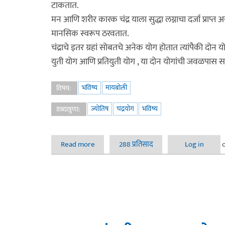
टाकतात.
मन आणि शरीर कारक चंद्र याला सुद्धा लग्नाचा दर्जा प्राप्त 
मानसिक स्वरूप ठरवतात.
चंद्राचे इतर ग्रहां सोबतचे अनेक योग होतात त्यांपैकी दोन 
युती योग आणि प्रतियुती योग , या दोन योगांची जवळपास
भविष्य
मायबोली
विषय:
ज्योतिष
चंद्रयोग
भविष्य
शब्दखुणा:
Read more
about ज्योतिष चंद्रयोग
288 प्रतिसाद
Log in