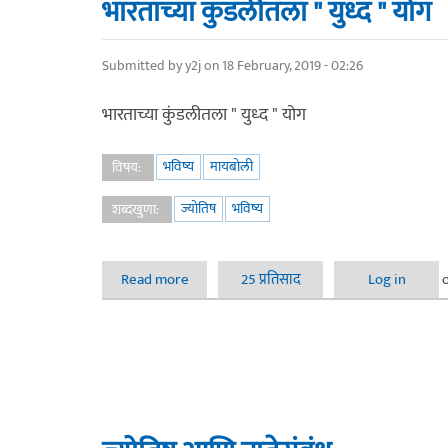
भारताच्या कुंडलीतला " युध्द " योग
Submitted by
y2j
on 18 February, 2019 - 02:26
भारताच्या कुंडलीतला " युध्द " योग
भविष्य
मायबोली
विषय:
ज्योतिष
भविष्य
शब्दखुणा:
Read more
about भारताच्या कुंडलीतला " युध्द " योग
25 प्रतिसाद
Log in