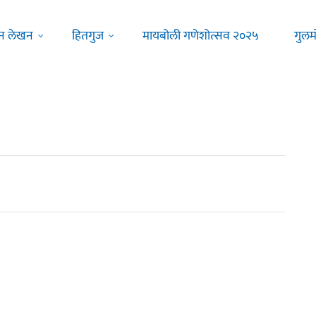
न लेखन
हितगुज
मायबोली गणेशोत्सव २०२५
गुलम