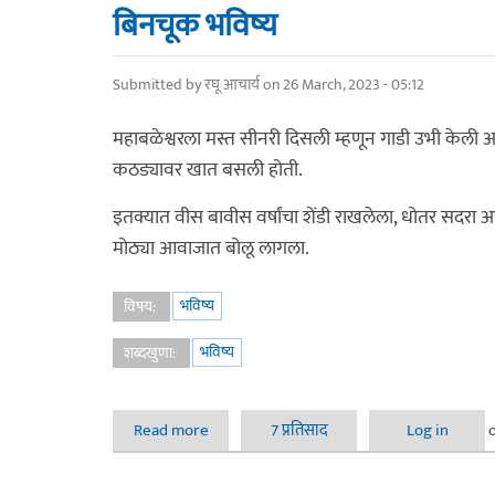
बिनचूक भविष्य
Submitted by
रघू आचार्य
on 26 March, 2023 - 05:12
महाबळेश्वरला मस्त सीनरी दिसली म्हणून गाडी उभी केली 
कठड्यावर खात बसली होती.
इतक्यात वीस बावीस वर्षांचा शेंडी राखलेला, धोतर सदरा
मोठ्या आवाजात बोलू लागला.
भविष्य
विषय:
भविष्य
शब्दखुणा:
Read more
about बिनचूक भविष्य
7 प्रतिसाद
Log in