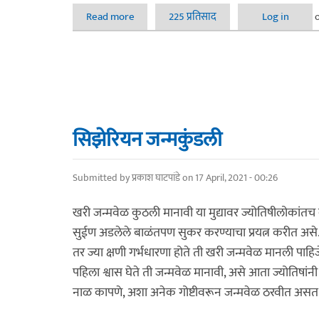
Read more
about ज्योतिष शास्त्र खरे आहे का नाही? - दूध का
225 प्रतिसाद
Log in
सिझेरियन जन्मकुंडली
Submitted by
प्रकाश घाटपांडे
on 17 April, 2021 - 00:26
खरी जन्मवेळ कुठली मानावी या मुद्यावर ज्योतिषीलोकांतच व
सुईण अडलेले बाळंतपण सुकर करण्याचा प्रयत्न करीत असे.पण 
तर ज्या क्षणी गर्भधारणा होते ती खरी जन्मवेळ मानली पाहि
पहिला श्वास घेते ती जन्मवेळ मानावी, असे आता ज्योतिषांनी म
नाळ कापणे, अशा अनेक गोष्टीवरून जन्मवेळ ठरवीत असत