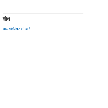
शोध
मायबोलीवर शोधा !