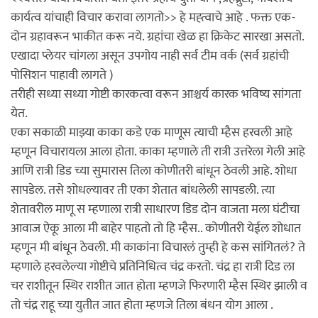
कार्यत्व यांचाही विचार करावा लागतो>> हे मह्त्वाचे आहे . फक्त एक-
दोन ग्रहावरून भाकीत करू नये. ग्रहांचा खेळ हा क्रिकेट सारखा असतो.
एखादा प्लेयर चांगला असून उपगोय नाही सर्व टीम वर्क (सर्व ग्रहांची
पोसिशन पाहावी लागते )
तरीही सध्या सध्या गोष्टी कारकत्वा वरून आश्चर्य कारक भविष्य सांगता
येत.
एका सकाळी माझ्या काका कडे एक माणूस त्याची म्हैस हरवली आहे
म्हणून विचारायला आला होता. काका म्हणाले ती रात्री उत्तरेला गेली आहे
आणि रात्री डिड च्या सुमारास तिला कोणीतरी बांधून ठेवली आहे. शोधा
सापडेल. तसे शोधल्यावर ती एका शेतात बांधलेली सापडली. त्या
शेतावरील माणू स म्हणाला रात्री साधारण डिड दोन वाजता मला घंटीचा
आवाज ऐकू आला मी बाहेर पाहतो तो हि म्हैस.. कोणीतरी येईल शोधात
म्हणून मी बांधून ठेवली. मी काकांना विचारलं तुम्ही हे कस सांगितलं? ते
म्हणाले हरवलेल्या गोष्टीचे प्रतिनिधित्व चंद्र करतो. चंद्र हा रात्री दिड ला
चर राशीतून स्थिर राशीत जात होता म्हणजे फिरणारी म्हैस स्थिर झाली व
तो चंद्र राहू च्या युतीत जात होता म्हणजे तिला बंधन योग आला .