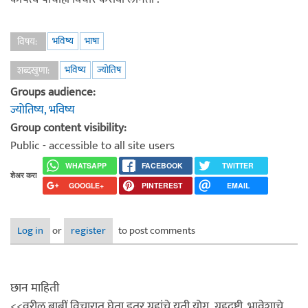
भविष्य
भाषा
विषय:
भविष्य
ज्योतिष
शब्दखुणा:
Groups audience:
ज्योतिष्य, भविष्य
Group content visibility:
Public - accessible to all site users
WHATSAPP
FACEBOOK
TWITTER
शेअर करा
GOOGLE+
PINTEREST
EMAIL
Log in
or
register
to post comments
छान माहिती
<<वरील बाबीं विचारात घेता इतर ग्रहांचे युती योग ,ग्रहद्रुष्टी, भावेशाचे