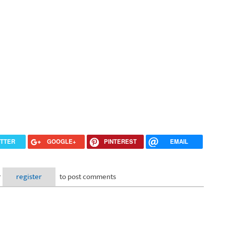
ITTER
GOOGLE+
PINTEREST
EMAIL
r
register
to post comments