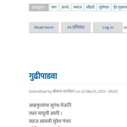
सण
आनंद
समाज
सौहार्द
शुभेच्छा
ईद मुबार
शब्दखुणा:
Read more
about नॉस्टॅल्जिया ईदचा
45 प्रतिसाद
Log in
o
गुढीपाडवा
Submitted by
श्रीकांत काशीकर
on 22 March, 2012 - 09:05
आम्रफुलांचा सुगंध घेऊनि
लहर वायूची आली ।
सहज आळवी सुरेल पंचम