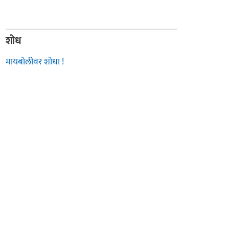
शोध
मायबोलीवर शोधा !