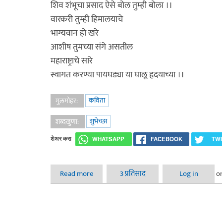
शिव शंभूचा प्रसाद ऐसे बोल तुम्ही बोला ।।
वारकरी तुम्ही हिमालयाचे
भाग्यवान हो खरे
आशीष तुमच्या संगे असतील
महाराष्ट्राचे सारे
स्वागत करण्या पायघड्या या घालू हृदयाच्या ।।
कविता
गुलमोहर:
शुभेच्छा
शब्दखुणा:
शेअर करा
WHATSAPP
FACEBOOK
TW
Read more
about गिरीप्रेमी
3 प्रतिसाद
Log in
o