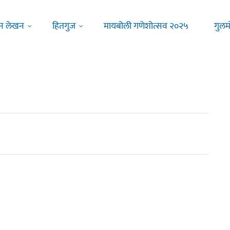
न लेखन
हितगुज
मायबोली गणेशोत्सव २०२५
गुलम