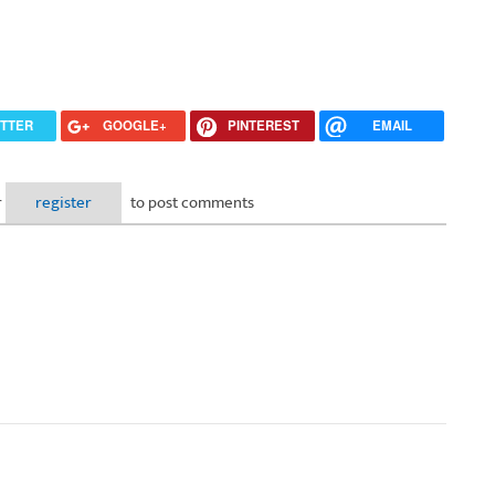
ITTER
GOOGLE+
PINTEREST
EMAIL
r
register
to post comments