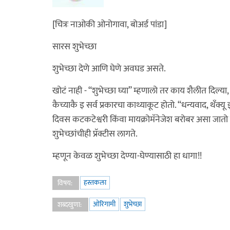
[चित्रः नाओकी ओनोगावा, बोअर्ड पांडा]
सारस शुभेच्छा
शुभेच्छा देणे आणि घेणे अवघड असते.
खोटं नाही - “शुभेच्छा घ्या” म्हणालो तर काय शैलीत दिल्या, 
कैच्याकै इ सर्व प्रकारचा काथ्याकूट होतो. “धन्यवाद, थँक
दिवस कटकटेश्वरी किंवा मायक्रोमॅनेजेश बरोबर असा जातो 
शुभेच्छांचीही प्रॅक्टीस लागते.
म्हणून केवळ शुभेच्छा देण्या-घेण्यासाठी हा धागा!!
हस्तकला
विषय:
ओरिगामी
शुभेच्छा
शब्दखुणा: