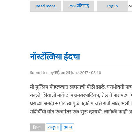
Read more
about सारस शुभेच्छा
299 प्रतिसाद
Log in
o
नॉस्टॅल्जिया ईदचा
Submitted by
सई.
on 25 June, 2017 - 08:46
मी मुस्लिम मोहल्ल्यात लहानाची मोठी झाले. घराभोवती पा
गल्ली, शिवाजी मार्केट, महानगरपालिका, जेल ते पार मटण
घराच्या अगदी समोर. त्यामुळे पहाटे पाच ते रात्री आठ, 
मशिदींची बांग एकानंतर एक सुरू व्हायची. त्यापैकी काही अत्
संस्कृती
समाज
विषय: