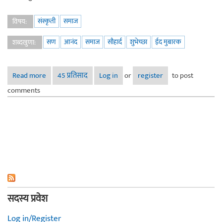
संस्कृती
समाज
विषय:
सण
आनंद
समाज
सौहार्द
शुभेच्छा
ईद मुबारक
शब्दखुणा:
Read more
about नॉस्टॅल्जिया ईदचा
45 प्रतिसाद
Log in
or
register
to post
comments
सदस्य प्रवेश
Log in/Register