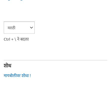
Ctrl + \ ने बदला
शोध
मायबोलीवर शोधा !