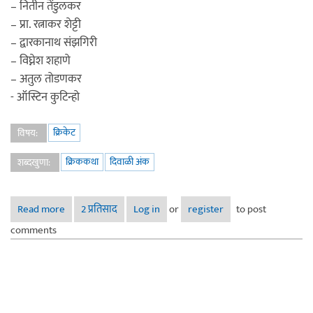
– नितीन तेंडुलकर
– प्रा. रत्नाकर शेट्टी
– द्वारकानाथ संझगिरी
– विघ्नेश शहाणे
– अतुल तोडणकर
- ऑस्टिन कुटिन्हो
क्रिकेट
विषय:
क्रिककथा
दिवाळी अंक
शब्दखुणा:
Read more
about क्रिककथा २०२३ - क्रिकेटविषयक एकमेव दिवाळी अंक
2 प्रतिसाद
Log in
or
register
to post
comments