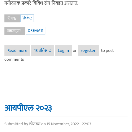
मनोरंजक प्रकारे विविध संघ निवडत असतात.
क्रिकेट
विषय:
DREAM11
शब्दखुणा:
Read more
about Dream11- “परदेशी भारतीय” कसोटीवीरांची
13 प्रतिसाद
Log in
or
register
to post
comments
आयपीएल २०२३
Submitted by
लोणच्या
on 15 November, 2022 - 22:03