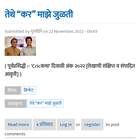
तेथे “कर” माझे जुळती
Submitted by
गुरुदिनि
on 22 November, 2022 - 09:49
( पूर्वप्रसिद्धी :- 'Cricकथा' दिवाळी अंक २०२२ [लेखाची संक्षिप्त व संपादित
आवृत्ती] )
क्रिकेट
विषय:
तेथे “कर” माझे जुळती
शब्दखुणा:
Read more
about तेथे “कर” माझे जुळती
4 प्रतिसाद
Log in
or
register
to post
comments