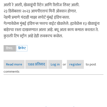
आली रे आली, खेळाडूंची रिटेन आणि रिलीज लिस्ट आली.
२३ डिसेंबरला २०२३ आयपीएलचं मिनी ॲाक्शन होणार.
नेहमी प्रमाणे यंदाही माझा सपोर्ट मुंबई इंडियन्सला.
गेल्यावेळेस मुंबई इंडियन्स फारच वाईट खेळलेले. ह्यावेळेस १३ खेळाडूंना
बाहेरचा रस्ता दाखवण्यात आला आहे. बघू आता काय कमाल करतात ते.
कुठली टिम स्ट्राँग आहे हेही लवकरच कळेल.
क्रिकेट
विषय:
Read more
about आयपीएल २०२३
1388 प्रतिसाद
Log in
or
register
to post
comments