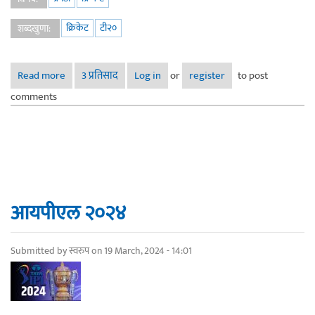
क्रिकेट
टी२०
शब्दखुणा:
Read more
about शेवटी टीम इंडियाने करून दाखवलंच...! ( Late post तरीही
3 प्रतिसाद
Log in
or
register
to post
must post )
comments
आयपीएल २०२४
Submitted by
स्वरुप
on 19 March, 2024 - 14:01