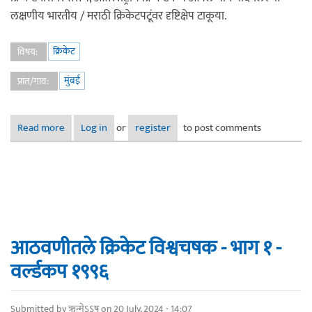
लक्षणीय भारतीय / मराठी क्रिकेटपटूंवर दृष्टिक्षेप टाकूया.
क्रिकेट
विषय:
मुंबई
प्रांत/गाव:
Read more
about ‘जुलै’ महिन्यात जन्मलेले आंतरराष्ट्रीय क्रिकेटपटू
Log in
or
register
to post comments
आठवणीतले क्रिकेट विश्वचषक - भाग १ -
वर्ल्डकप १९९६
Submitted by
ऋन्मेऽऽष
on 20 July, 2024 - 14:07