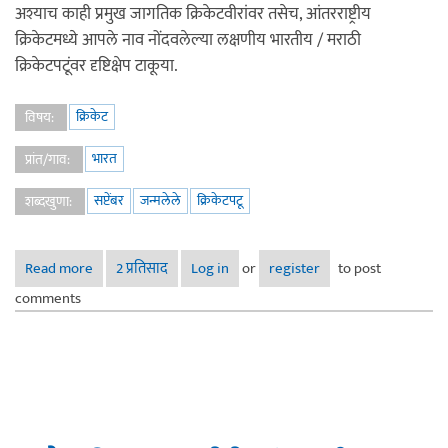
अश्याच काही प्रमुख जागतिक क्रिकेटवीरांवर तसेच, आंतरराष्ट्रीय
क्रिकेटमध्ये आपले नाव नोंदवलेल्या लक्षणीय भारतीय / मराठी
क्रिकेटपटूंवर दृष्टिक्षेप टाकूया.
क्रिकेट
विषय:
भारत
प्रांत/गाव:
सप्टेंबर
जन्मलेले
क्रिकेटपटू
शब्दखुणा:
Read more
about ‘सप्टेंबर’ महिन्यात जन्मलेले आंतरराष्ट्रीय क्रिकेटपटू
2 प्रतिसाद
Log in
or
register
to post
comments