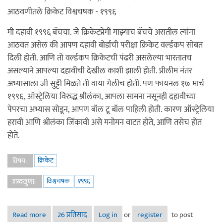
आठवणीतले क्रिकेट विश्वचषक - १९९६
मी दहावी १९९६ बॅचचा. जे क्रिकेटप्रेमी माझ्याच बॅचचे असतील त्यांना
आठवत असेल की आपण दहावी बोर्डाची परीक्षा क्रिकेट वर्ल्डकप सोबत
दिली होती. आणि तो वर्ल्डकप क्रिकेटची पंढरी असलेल्या भारतातच
असल्याने आपल्या दहावीची देखील काशी झाली होती. प्रीलीम नंतर
अभ्यासाला जी सुट्टी मिळते ती वाया गेलीच होती. पण फायनल १७ मार्च
१९९६, ऑस्ट्रेलिया विरुद्ध श्रीलंका, आपला सामना नसूनही दहावीच्या
पेपरचा अभ्यास सोडून, आपण बॉल टू बॉल पाहिली होती. कारण ऑस्ट्रेलिया
हरावी आणि श्रीलंका जिंकावी असे मनोमन वाटत होते, आणि तसेच होत
होते.
क्रिकेट
विषय:
विश्वचषक
१९९६
शब्दखुणा:
Read more
about आठवणीतले क्रिकेट विश्वचषक - भाग १ - वर्ल्डकप १९९६
26 प्रतिसाद
Log in
or
register
to post