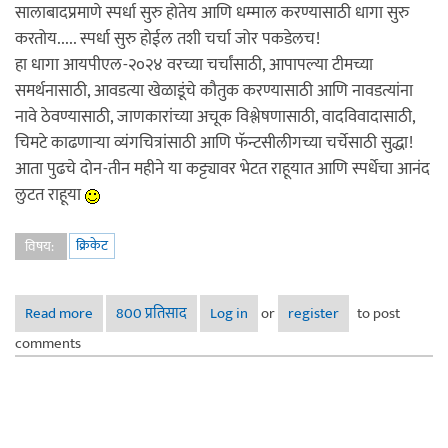
सालाबादप्रमाणे स्पर्धा सुरु होतेय आणि धम्माल करण्यासाठी धागा सुरु
करतोय..... स्पर्धा सुरु होईल तशी चर्चा जोर पकडेलच!
हा धागा आयपीएल-२०२४ वरच्या चर्चांसाठी, आपापल्या टीमच्या
समर्थनासाठी, आवडत्या खेळाडूंचे कौतुक करण्यासाठी आणि नावडत्यांना
नावे ठेवण्यासाठी, जाणकारांच्या अचूक विश्लेषणासाठी, वादविवादासाठी,
चिमटे काढणार्‍या व्यंगचित्रांसाठी आणि फॅन्टसीलीगच्या चर्चेसाठी सुद्धा!
आता पुढचे दोन-तीन महीने या कट्ट्यावर भेटत राहूयात आणि स्पर्धेचा आनंद
लुटत राहूया
क्रिकेट
विषय:
Read more
about आयपीएल २०२४
800 प्रतिसाद
Log in
or
register
to post
comments