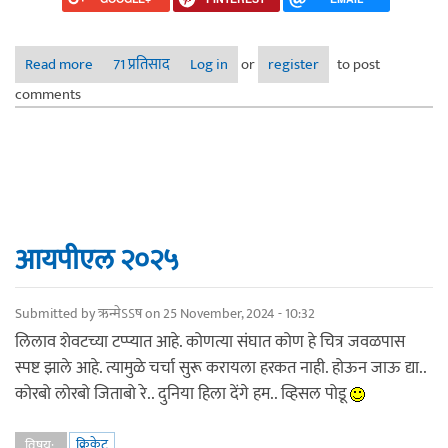
Read more
about विराट कोहली आणि सचिन तेंडुलकर: आधुनिक क्रिकेटमधील
71 प्रतिसाद
Log in
or
register
to post
तुलना
comments
आयपीएल २०२५
Submitted by
ऋन्मेऽऽष
on 25 November, 2024 - 10:32
लिलाव शेवटच्या टप्प्यात आहे. कोणत्या संघात कोण हे चित्र जवळपास
स्पष्ट झाले आहे. त्यामुळे चर्चा सुरू करायला हरकत नाही. होऊन जाऊ द्या..
कोरबो लोरबो जिताबो रे.. दुनिया हिला देंगे हम.. व्हिसल पोडू
क्रिकेट
विषय: