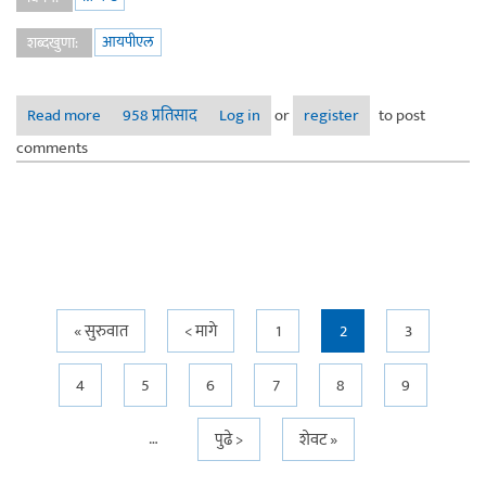
आयपीएल
शब्दखुणा:
Read more
about आयपीएल २०२५
958 प्रतिसाद
Log in
or
register
to post
comments
Pages
« सुरुवात
< मागे
1
2
3
4
5
6
7
8
9
…
पुढे >
शेवट »