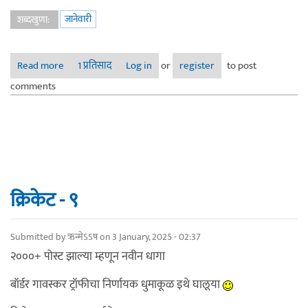
जानेवारी
शब्दखुणा:
Read more
about ‘जानेवारी’ महिन्यात जन्मलेले आंतरराष्ट्रीय क्रिकेटपटू
1 प्रतिसाद
Log in
or
register
to post
comments
क्रिकेट - ९
Submitted by
ऋन्मेऽऽष
on 3 January, 2025 - 02:37
२०००+ पोस्ट झाल्या म्हणून नवीन धागा
बॉर्डर गावस्कर ट्रॉफीचा निर्णायक धुमाकूळ इथे घालूया