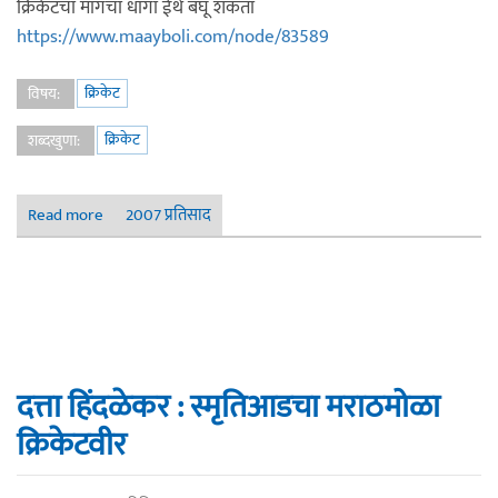
क्रिकेटचा मागचा धागा ईथे बघू शकता
https://www.maayboli.com/node/83589
क्रिकेट
विषय:
क्रिकेट
शब्दखुणा:
Read more
about क्रिकेट - ९
2007 प्रतिसाद
दत्ता हिंदळेकर : स्मृतिआडचा मराठमोळा
क्रिकेटवीर