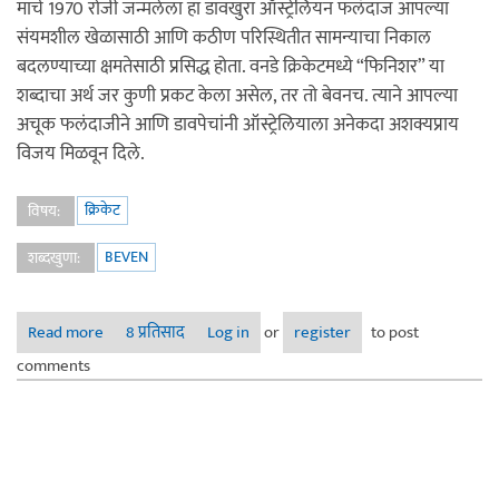
मार्च 1970 रोजी जन्मलेला हा डावखुरा ऑस्ट्रेलियन फलंदाज आपल्या
संयमशील खेळासाठी आणि कठीण परिस्थितीत सामन्याचा निकाल
बदलण्याच्या क्षमतेसाठी प्रसिद्ध होता. वनडे क्रिकेटमध्ये “फिनिशर” या
शब्दाचा अर्थ जर कुणी प्रकट केला असेल, तर तो बेवनच. त्याने आपल्या
अचूक फलंदाजीने आणि डावपेचांनी ऑस्ट्रेलियाला अनेकदा अशक्यप्राय
विजय मिळवून दिले.
क्रिकेट
विषय:
BEVEN
शब्दखुणा:
Read more
about मायकेल बेवन – ऑस्ट्रेलियाचा महान फलंदाज आणि वनडे
8 प्रतिसाद
Log in
or
register
to post
क्रिकेटचा बादशहा
comments