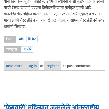
यांना डिवचल्यामुळे वानखेडे स्टेडियमची स्थापना कशी युद्धपातळीवर झाली
याची रंजक कहाणी एव्हाना क्रिकेटरसिकांना मुखोद्गत झाली आहे.
वानखेडेवरील पहिला कसोटी सामना २३ ते २८ जानेवारी १९७५ दरम्यान
भारत आणि वेस्ट इंडिज यांच्यात खेळला गेला. हा सामना वेस्ट इंडीजने २०१
धावांनी जिंकला.
क्रीडा
क्रिकेट
विषय:
वानखेडे
शब्दखुणा:
Read more
about माझ्या ‘वानखेडे’च्या खास आठवणी
Log in
or
register
to post comments
‘फेब्रुवारी’ महिन्यात जन्मलेले आंतरराष्ट्रीय