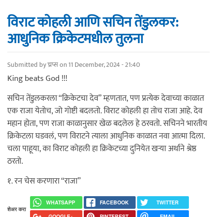
विराट कोहली आणि सचिन तेंडुलकर:
आधुनिक क्रिकेटमधील तुलना
Submitted by
च्रप्स
on 11 December, 2024 - 21:40
King beats God !!!
सचिन तेंडुलकरला “क्रिकेटचा देव” म्हणतात, पण प्रत्येक देवाच्या काळात
एक राजा येतोच, जो गोष्टी बदलतो. विराट कोहली हा तोच राजा आहे. देव
महान होता, पण राजा काळानुसार खेळ बदलेल हे ठरवतो. सचिनने भारतीय
क्रिकेटला घडवलं, पण विराटने त्याला आधुनिक काळात नवा आत्मा दिला.
चला पाहूया, का विराट कोहली हा क्रिकेटच्या दुनियेत खऱ्या अर्थाने श्रेष्ठ
ठरतो.
१. रन चेस करणारा “राजा”
WHATSAPP
FACEBOOK
TWITTER
शेअर करा
GOOGLE+
PINTEREST
EMAIL