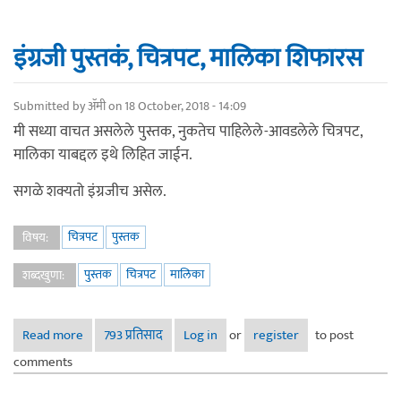
इंग्रजी पुस्तकं, चित्रपट, मालिका शिफारस
Submitted by
ॲमी
on 18 October, 2018 - 14:09
मी सध्या वाचत असलेले पुस्तक, नुकतेच पाहिलेले-आवडलेले चित्रपट,
मालिका याबद्दल इथे लिहित जाईन.
सगळे शक्यतो इंग्रजीच असेल.
चित्रपट
पुस्तक
विषय:
पुस्तक
चित्रपट
मालिका
शब्दखुणा:
Read more
about इंग्रजी पुस्तकं, चित्रपट, मालिका शिफारस
793 प्रतिसाद
Log in
or
register
to post
comments