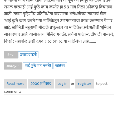
कामाच्या वेळा सांभळताना स्वत:ला मात्र ती पूर्णपणे हरवून बसलीय. इतकं
सगळं करुनही आई कुठे काय करते? हा प्रश्न मात्र तिला अनेकदा विचारला
जातो. तमाम गृहिणींचं प्रतिनिधीत्व करणाऱ्या अरुंधतीच्या त्यागाचं मोल
‘आई कुठे काय करते?’ या मालिकेतून उलगडण्याचा प्रयत्न करण्यात येणार
आहे. अभिनेत्री मधुराणी गोखले प्रभुलकर या मालिकेत अरुंधतीची भूमिका
साकारणार आहे. यासोबतच मिलिंद गवळी, अर्चना पाटेकर, दीपाली पानसरे,
किशोर महाबोले अशी दमदार स्टारकास्ट या मालिकेत आहे.......
उपग्रह वाहिनी
विषय:
आई कुठे काय करते!
मालिका
शब्दखुणा:
Read more
about आई कुठे काय करते!
2000 प्रतिसाद
Log in
or
register
to post
comments