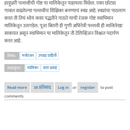
हरहुन्नरी पल्लवीची गोष्ट या मालिकेतून पाहायला मिळेल. एका छोट्या
गावात वाढलेल्या पल्लवीचं शिक्षिका बनण्याचं स्वप्न आहे. स्वप्नांचा पाठलाग
करत ती तिचं ध्येयं कशा पद्धतीने गाठते याची रंजक गोष्ट स्वाभिमान
मालिकेतून उलगडेल. पूजा बिरारी ही गुणी अभिनेत्री पल्लवी ही व्यक्तिरेखा
साकारत असून स्वाभिमान या मालिकेतून ती टेलिव्हिजन विश्वात पदार्पण
करत आहे.
मनोरंजन
उपग्रह वाहिनी
विषय:
मालिका
स्टार प्रवाह
शब्दखुणा:
Read more
about नवी मालिका - स्वाभिमान
38 प्रतिसाद
Log in
or
register
to post
comments