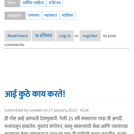
धार्मिक-साहित्य
मनोरंजन
विषय:
रामायण
महाभारत
मालिका
शब्दखुणा:
Read more
about लॉक डाऊन मध्ये जनतेकरिता पुनःप्रसारित करण्यात येणाऱ्या
78 प्रतिसाद
Log in
or
register
to post
जुन्या गाजलेल्या मालिका - रामायण व महाभारत व चाणक्य
comments
आई कुठे काय करते!
Submitted by
sonalisl
on 27 January, 2020 - 10:24
ही गोष्ट आहे अरुंधती देशमुखची. गेली 25 वर्षे संसाराचा गाडा ती अगदी
मनापासून हाकतेय. मुलांचं संगोपन, सासु-सासऱ्यांची सेवा आणि नवऱ्याच्या