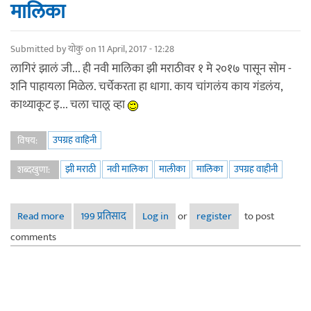
मालिका
Submitted by
योकु
on 11 April, 2017 - 12:28
लागिरं झालं जी... ही नवी मालिका झी मराठीवर १ मे २०१७ पासून सोम -
शनि पाहायला मिळेल. चर्चेकरता हा धागा. काय चांगलंय काय गंडलंय,
काथ्याकूट इ... चला चालू व्हा
उपग्रह वाहिनी
विषय:
झी मराठी
नवी मालिका
मालीका
मालिका
उपग्रह वाहीनी
शब्दखुणा:
Read more
about लागिरं झालं जी... - झी मराठीवरील नवीन मालिका
199 प्रतिसाद
Log in
or
register
to post
comments