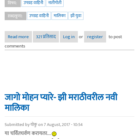
उपग्रह वाहिनी
नातीगोती
विषय:
उपग्रह वाहिनी
मालिका
झी युवा
शब्दखुणा:
Read more
about "कट्टी बट्टी" - झी युवा
321 प्रतिसाद
Log in
or
register
to post
comments
जागो मोहन प्यारे- झी मराठीवरील नवी
मालिका
Submitted by
योकु
on 7 August, 2017 - 10:54
या चर्वितचर्वण करायला...