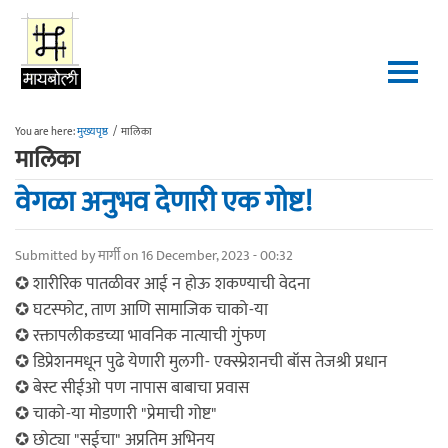
Skip to main content
You are here:
मुख्यपृष्ठ
/
मालिका
मालिका
वेगळा अनुभव देणारी एक गोष्ट!
Submitted by
मार्गी
on 16 December, 2023 - 00:32
✪ शारीरिक पातळीवर आई न होऊ शकण्याची वेदना
✪ घटस्फोट, ताण आणि सामाजिक चाको-या
✪ रक्तापलीकडच्या भावनिक नात्याची गुंफण
✪ डिप्रेशनमधून पुढे येणारी मुलगी- एक्स्प्रेशनची बॉस तेजश्री प्रधान
✪ बेस्ट सीईओ पण नापास बाबाचा प्रवास
✪ चाको-या मोडणारी "प्रेमाची गोष्ट"
✪ छोट्या "सईचा" अप्रतिम अभिनय