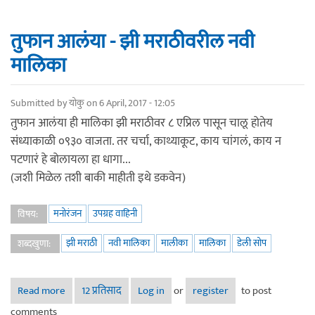
तुफान आलंया - झी मराठीवरील नवी
मालिका
Submitted by
योकु
on 6 April, 2017 - 12:05
तुफान आलंया ही मालिका झी मराठीवर ८ एप्रिल पासून चालू होतेय
संध्याकाळी ०९३० वाजता. तर चर्चा, काथ्याकूट, काय चांगलं, काय न
पटणारं हे बोलायला हा धागा...
(जशी मिळेल तशी बाकी माहीती इथे डकवेन)
मनोरंजन
उपग्रह वाहिनी
विषय:
झी मराठी
नवी मालिका
मालीका
मालिका
डेली सोप
शब्दखुणा:
Read more
about तुफान आलंया - झी मराठीवरील नवी मालिका
12 प्रतिसाद
Log in
or
register
to post
comments