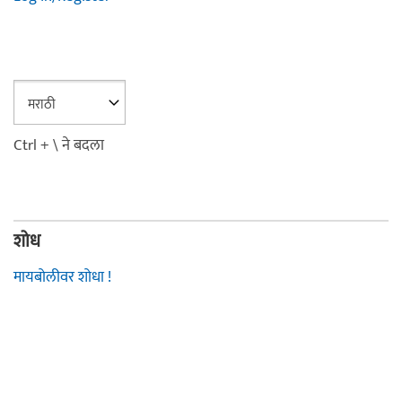
Ctrl + \ ने बदला
शोध
मायबोलीवर शोधा !