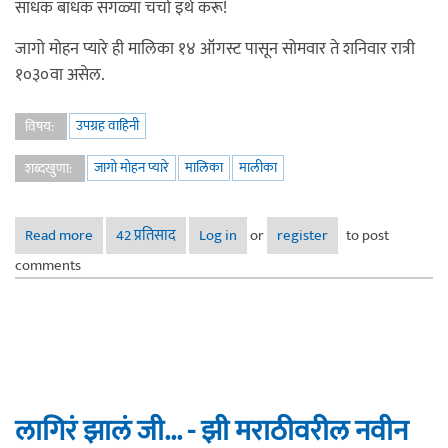
साधक बाधक सगळ्या चर्चा इथे करू!
जागो मोहन प्यारे ही मालिका १४ ऑगस्ट पासून सोमवार ते शनिवार रात्री
१०३०वा असेल.
उपग्रह वाहिनी
विषय:
जागो मोहन प्यारे
मालिका
मालीका
शब्दखुणा:
Read more
about जागो मोहन प्यारे- झी मराठीवरील नवी मालिका
42 प्रतिसाद
Log in
or
register
to post
comments
लागिरं झालं जी... - झी मराठीवरील नवीन