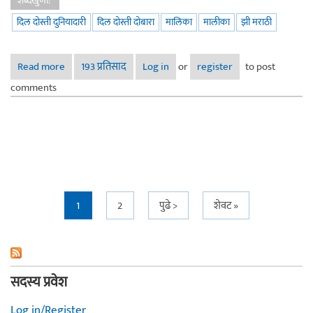
शब्दखुणा:
दिल दोस्ती दुनियादारी
दिल दोस्ती दोबारा
मालिका
मालीका
झी मराठी
Read more
about दिल दोस्ती दोबारा - झी मराठीवरील नवी मालिका
193 प्रतिसाद
Log in
or
register
to post
comments
Pages
1
2
पुढे >
शेवट »
सदस्य प्रवेश
Log in/Register