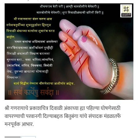
श्री गणरायाचे प्रकाशचित्र दिवाळी अंकाच्या ह्या पहिल्या घोषणेसाठी
वापरण्याची परवानगी दिल्याबद्दल बित्तुबंगा यांचे संपादक मंडळातर्फे
मनःपूर्वक आभार.