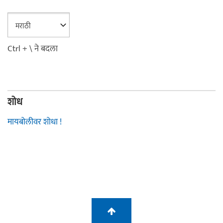
Ctrl + \ ने बदला
शोध
मायबोलीवर शोधा !