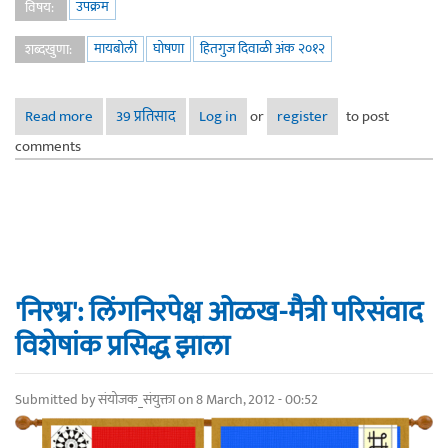
उपक्रम
विषय:
मायबोली
घोषणा
हितगुज दिवाळी अंक २०१२
शब्दखुणा:
Read more
about हितगुज दिवाळी अंक २०१२ - शुभकार्यारंभ
39 प्रतिसाद
Log in
or
register
to post
comments
'निरभ्र': लिंगनिरपेक्ष ओळख-मैत्री परिसंवाद
विशेषांक प्रसिद्ध झाला
Submitted by
संयोजक_संयुक्ता
on 8 March, 2012 - 00:52