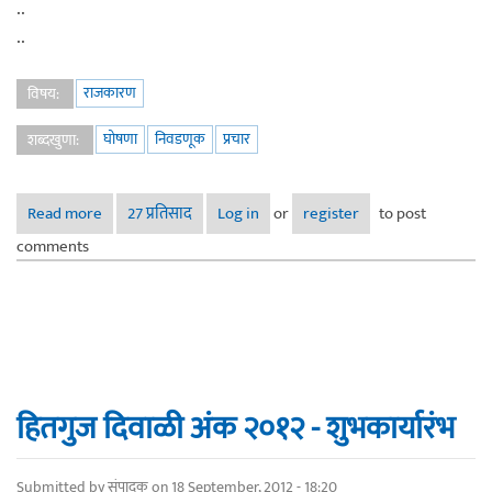
..
..
राजकारण
विषय:
घोषणा
निवडणूक
प्रचार
शब्दखुणा:
Read more
about आठवणीतील निवडणूक प्रचार घोषणा ...
27 प्रतिसाद
Log in
or
register
to post
comments
हितगुज दिवाळी अंक २०१२ - शुभकार्यारंभ
Submitted by
संपादक
on 18 September, 2012 - 18:20