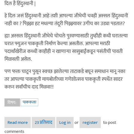
दिल है हिंदुस्थानी |
हे दिल जसं हिंदुस्थानी आहे तशी आपल्या जीभेची चवही अस्सल हिंदुस्थानी
नाही का ? पिझ्झा हट मधल्या तंदूरी पिझ्झ्यावर उगीच का उड्या पडतात?
ह्या अस्सल हिंदुस्थानी जीभेचे चोचले पुरवण्यासाठी तुम्हीही कधी घरातल्या
घरात फ्युजन पाककृती निर्माण केल्या असतील. आपल्या मराठी
पदार्थांखेरीज कध्धी काहीही न खाणार्‍या सासुबाईंकडून पसंतीची पावती
मिळवली असेल.
पण फक्त चाटून पुसून स्वच्छ झालेल्या ताटाकडे बघून समाधान मानू नका
तर आपल्या पाककृती मायबोलीच्या गणेशोत्सव पाककृती स्पर्धेत सादर
करुन सर्वांचीच दाद मिळवा!!
पाककला
विषय:
Read more
about "नाव विदेशी-चव देशी" - पाककला स्पर्धा
23 प्रतिसाद
Log in
or
register
to post
comments