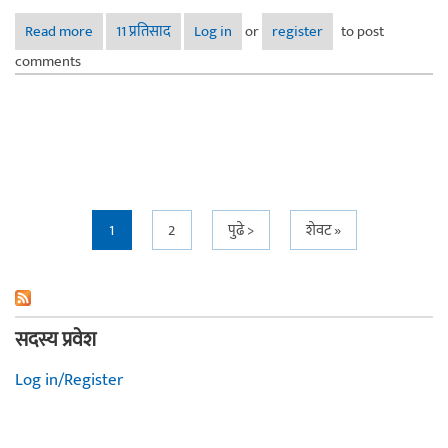
Read more
about फोटोग्राफी स्पर्धा क्र. २ : पर्यावरण - सकारात्मक आणि
11 प्रतिसाद
Log in
or
register
to post
नकारात्मक
comments
Pages
1
2
पुढे >
शेवट »
सदस्य प्रवेश
Log in/Register