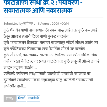
फोटोग्राफी स्पर्धा क्र. २ : पर्यावरण -
सकारात्मक आणि नकारात्मक
Submitted by
संयोजक
on 8 August, 2009 - 00:14
कुठे थेंब थेंब पाणी वाचवण्यासाठी प्रयत्न चालू आहेत तर कुठे नळ उघडे
ठेवून अक्षरशः हजारो लिटर पाणी फुकट चाललंय...
कुठे "टाकाऊतून टिकाऊ" तत्त्वावर कचर्‍यातून सौंदर्य शोधलं जातंय तर
कुठे प्लॅस्टिकच्या पिशव्यांचा खच नैसर्गिक सौंदर्य नष्ट करतोय...
कुठे सौरउर्जा, पवनचक्क्यांसारखे अपारंपारिक उर्जा स्त्रोत अधिकाधिक
कसे वापरता येतील ह्यावर प्रयत्न चाललेत तर कुठे अजूनही ओली लाकडे
जाळून प्रदुषण वाढतंय ...
एकीकडे पर्यावरण संरक्षणासाठी चाललेली प्रयत्नांची पराकाष्ठा तर
दुसरीकडे स्वार्थापायी किंवा अज्ञानामुळे चालू असलेली पर्यावरणाची
अपरिमीत हानी...
निसर्ग
मायबोली
विषय: