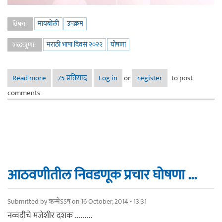
मायबोली
उपक्रम
विषय:
मराठी भाषा दिवस २०२२
घोषणा
शब्दखुणा:
Read more
about मराठी भाषा गौरव दिवस २०२२: घोषणा (उपक्रम २५ फेब्रुवारी
75 प्रतिसाद
Log in
or
register
to post
ते २ मार्च)
comments
आठवणीतील निवडणूक प्रचार घोषणा ...
Submitted by
ऋन्मेऽऽष
on 16 October, 2014 - 13:31
नव्वदीचे मजेशीर दशक .........