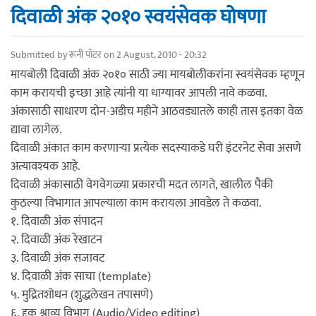
दिवाळी अंक २०१० स्वयंसेवक घोषणा
Submitted by
रूनी पॉटर
on 2 August, 2010 - 20:32
मायबोली दिवाळी अंक २०१० साठी ज्या मायबोलीकरांना स्वयंसेवक म्हणून
काम करायची इच्छा आहे त्यांनी या धाग्यावर आपली नावे कळवा.
अंकासाठी साधारण दोन-अडीच महीने आठवड्यातले काही तास इतका वेळ
द्यावा लागेल.
दिवाळी अंकात काम करणार्‍या प्रत्येक सदस्याकडे घरी इंटरनेट सेवा असणे
अत्यावश्यक आहे.
दिवाळी अंकासाठी वेगवेगळ्या प्रकारची मदत लागते, खालील पैकी
कुठल्या विभागात आपल्याला काम करायला आवडेल ते कळवा.
१. दिवाळी अंक संपादन
२. दिवाळी अंक रेखाटन
३. दिवाळी अंक सजावट
४. दिवाळी अंक साचा (template)
५. मुद्रितशोधन (शुद्धलेखन तपासणे)
६. दृक श्राव्य विभाग (Audio/Video editing)