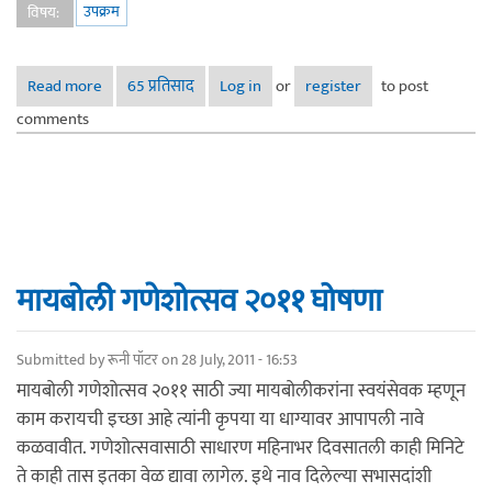
उपक्रम
विषय:
Read more
about हितगुज दिवाळी अंक २०११ - घोषणा
65 प्रतिसाद
Log in
or
register
to post
comments
मायबोली गणेशोत्सव २०११ घोषणा
Submitted by
रूनी पॉटर
on 28 July, 2011 - 16:53
मायबोली गणेशोत्सव २०११ साठी ज्या मायबोलीकरांना स्वयंसेवक म्हणून
काम करायची इच्छा आहे त्यांनी कृपया या धाग्यावर आपापली नावे
कळवावीत. गणेशोत्सवासाठी साधारण महिनाभर दिवसातली काही मिनिटे
ते काही तास इतका वेळ द्यावा लागेल. इथे नाव दिलेल्या सभासदांशी