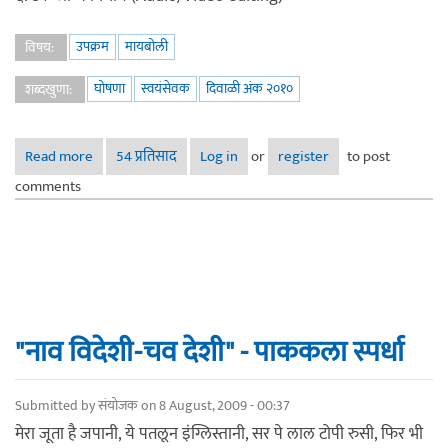
उपक्रम
मायबोली
विषय:
घोषणा
स्वयंसेवक
दिवाळी अंक २०१०
शब्दखुणा:
Read more
about दिवाळी अंक २०१० स्वयंसेवक घोषणा
54 प्रतिसाद
Log in
or
register
to post
comments
"नाव विदेशी-चव देशी" - पाककला स्पर्धा
Submitted by
संयोजक
on 8 August, 2009 - 00:37
मेरा जूता है जपानी, ये पतलून इंग्लिस्तानी, सर पे लाल टोपी रुसी, फिर भी