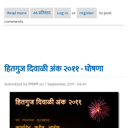
Read more
about 'निरभ्र': लिंगनिरपेक्ष ओळख-मैत्री परिसंवाद विशेषांक प्रसिद्ध
46 प्रतिसाद
Log in
or
register
to post
झाला
comments
हितगुज दिवाळी अंक २०११ - घोषणा
Submitted by
संपादक
on 7 September, 2011 - 04:41