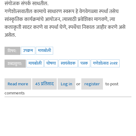
संयोजक संपर्क साधतील.
गणेशोत्सवातील कामाचे साधारण स्वरूप हे वेगवेगळ्या स्पर्धा तसेच
सांस्कृतिक कार्यक्रमांचे आयोजन, त्यासाठी प्रवेशिका मागवणे, त्या
कलाकृती सादर करणे वा स्पर्धा घेणे, स्पर्धेचा निकाल जाहीर करणे असे
असेल.
उपक्रम
मायबोली
विषय:
मायबोली
घोषणा
स्वयंसेवक
पत्रक
गणेशोत्सव २०११
शब्दखुणा:
Read more
about मायबोली गणेशोत्सव २०११ घोषणा
45 प्रतिसाद
Log in
or
register
to post
comments