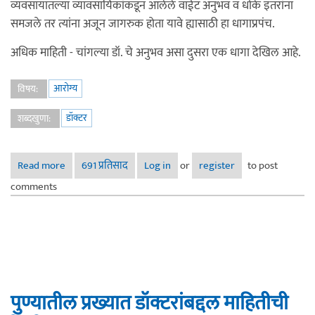
व्यवसायातल्या व्यावसायिकांकडून आलेले वाईट अनुभव व धोके इतरांना
समजले तर त्यांना अजून जागरुक होता यावे ह्यासाठी हा धागाप्रपंच.
अधिक माहिती - चांगल्या डॉ. चे अनुभव असा दुसरा एक धागा देखिल आहे.
आरोग्य
विषय:
डॉक्टर
शब्दखुणा:
Read more
about डॉक्टरांचे वाईट अनुभव. पुढच्यास ठेच मागचा शहाणा
691 प्रतिसाद
Log in
or
register
to post
comments
पुण्यातील प्रख्यात डॉक्टरांबद्दल माहितीची