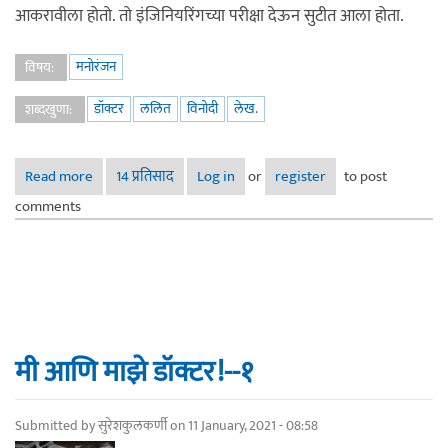
आकरावीला होतो. तो इंजिनियरिंगच्या परीक्षा देऊन सुटीत आला होता.
मनोरंजन
विषय:
डॉक्टर
ललित
विनोदी
लेख.
शब्दखुणा:
Read more
about माझे डॉक्टर ---२
14 प्रतिसाद
Log in
or
register
to post
comments
मी आणि माझे डॉक्टर!--१
Submitted by
सुरेशकुलकर्णी
on 11 January, 2021 - 08:58