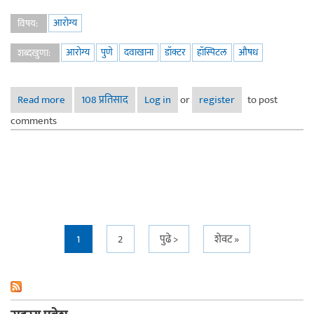
आरोग्य
विषय:
आरोग्य
पुणे
दवाखाना
डॉक्टर
हॉस्पिटल
औषध
शब्दखुणा:
Read more
about पुण्यातील प्रख्यात डॉक्टरांबद्दल माहितीची देवघेव
108 प्रतिसाद
Log in
or
register
to post
comments
Pages
1
2
पुढे >
शेवट »