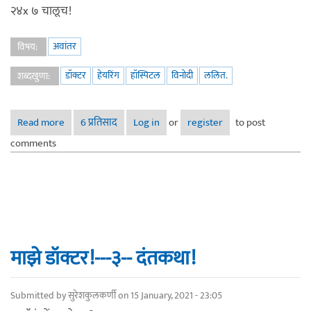
२४x ७ चालूच!
अवांतर
विषय:
डॉक्टर
हेयरिंग
हॉस्पिटल
विनोदी
ललित.
शब्दखुणा:
Read more
about माझे डॉक्टर!---४--कर्णपिशाच्य!
6 प्रतिसाद
Log in
or
register
to post
comments
माझे डॉक्टर!---३-- दंतकथा!
Submitted by
सुरेशकुलकर्णी
on 15 January, 2021 - 23:05