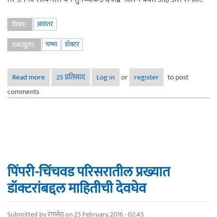
अवांतर
विषय:
चष्मा
डॉक्टर
शब्दखुणा:
Read more
about माझे उपनेत्रपुराण (माझे उनेपु)
25 प्रतिसाद
Log in
or
register
to post
comments
पिंपरी-चिंचवड परिसरातील प्रख्यात
डॉक्टरांबद्दल माहितीची देवघेव
Submitted by
रंगासेठ
on 25 February, 2016 - 02:45