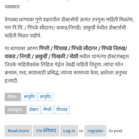
नमस्कार
वेगळ्या धाग्यावर पुणे शहरातील डॉक्टर्सची अत्यंत उपयुक्त माहिती मिळतेय,
पण पिं.चिं. / पिंपळे सौदागर/ वाकड/निगडी/ आकुर्डी येथील डॉक्टर्सची
माहिती मिळत नाहीये.
या धाग्यावर आपण
पिंपरी / चिंचवड / पिंपळे सौदागर / पिंपळे निलख/
वाकड / निगडी / आकुर्डी / चिखली / मोशी
मधील चांगल्या डॉक्टरांबद्दल
जितके माहितीवर्धक लिहिता येईल तेवढी माहिती लिहूया. त्यांचा फोन
क्रमांक, पत्ता, कशासाठी प्रसिद्ध, त्यांच्या कामाच्या वेळा, आलेला अनुभव
इत्यादी.
आयुर्वेद
आयुर्वेद
विषय:
डॉक्टर
पिंपरी
चिंचवड
शब्दखुणा:
Read more
about पिंपरी-चिंचवड परिसरातील प्रख्यात डॉक्टरांबद्दल माहितीची
174 प्रतिसाद
Log in
or
register
to post
देवघेव