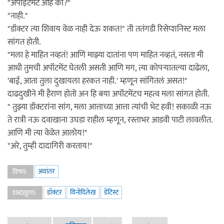
"अपॉइंटमेंट आहे का?"
"नाही."
"डॉक्टर त्या शिवाय वेळ नाही देऊ शकत!" ती ततंगडी रिसेप्शनिस्ट मला
सांगत होती.
"मला हे माहित नव्हतं! आणि माझ्या दातांना पण माहित नव्हतं, नसता मी
आधी तुमची अपॉंटमेंट घेतली असती आणि मग, त्या कोपऱ्यातल्या दाढेला,
'बाई, आता तुला दुखायला हरकत नाही.' म्हणून सांगितलं असत!"
दाढदुखीने मी हैराण होतो अन हि बया अपॉंटमेंटच महत्व मला सांगत होती.
" तुझ्या डॉक्टरांना सांग, मला आत्ताच्या आत्ता त्यांची भेट हवी! सकाळी नऊ
ते रात्री नऊ दवाखाना उघडा राहील म्हणून, रस्ताभर आडवी पाटी लावलीत.
आणि मी त्या वेळेत आलोय!"
"अरे, तुम्ही दादागिरी करताय!"
अवांतर
विषय:
डॉक्टर
विनोदिलेख
डेंटिस्ट
शब्दखुणा: