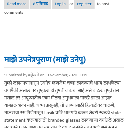
Read more
about मी आणि माझे डॉक्टर!--१
8 प्रतिसाद
Log in
or
register
to post
comments
माझे उपनेत्रपुराण (माझे उनेपु)
Submitted by
वाट्टेल ते
on 10 November, 2020 - 11:19
तुम्ही लहानपणापासून उपनेत्र म्हणजेच चष्मा लावण्याचे भाग्य लाभलेल्या
वर्गापैकी असाल तर तुम्हाला ही तुमचीच कथा आहे असे वाटेल. तुम्ही तसे
नसाल तर आयुष्यातील एका मोठ्या अनुभवाला पारखे झाला आहात
याबद्दल शंका नाही. चष्मा असूनही, तो जाण्यासाठी हिरवळीवर चालणे,
गाजराचा रस पिणेपासून Lasik वगैरे भानगडी करून शेवटी स्वतःचे style
statement करण्यासाठी branded glasses लावणाऱ्या वर्गातले असाल
तर उपनेत्र लावणारा वर्ग तुमच्याकडे दयार्द्र नजरेने बघत आहे असे समजा.