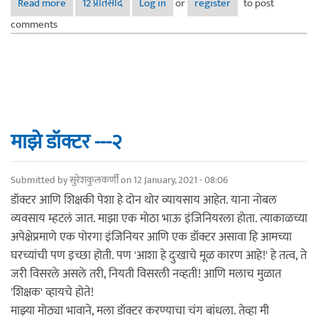
Read more
about माझे डॉक्टर!---३-- दंतकथा!
12 प्रतिसाद
Log in
or
register
to post
comments
माझे डॉक्टर ---२
Submitted by
सुरेशकुलकर्णी
on 12 January, 2021 - 08:06
डॉक्टर आणि शिक्षकी पेशा हे दोन थोर व्यायसाय आहेत. याना नोबल
व्यवसाय म्हटलं जात. माझा एक मोठा भाऊ इंजिनियरला होता. त्याकाळच्या
अपेक्षेप्रमाणे एक पोरगा इंजिनियर आणि एक डॉक्टर असावा हि आमच्या
घरच्यांची पण इच्छा होती. पण 'आशा हे दुःखाचे मूळ कारण आहे!' हे तत्व, ते
जरी विसरले असले तरी, नियती विसरली नव्हती! आणि मलाच मुळात
'शिक्षक' व्हायचे होते!
माझ्या मोठ्या भावाने, मला डॉक्टर करण्याचा चंग बांधला. तेव्हा मी