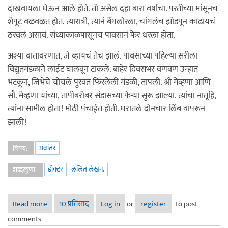
दाखवायला घेऊन आले होते. तो असेल दहा बारा वर्षाचा. परतीच्या मांसूनच
शेपूट वळवळत होत. त्यारात्री, त्यानं बेंगलोरला, चांगलंच झोडपून काढायचं
ठरवलं असावं. संध्याकाळपासूनच पावसानं फेर धरला होता.
अश्या वातावरणात, जे व्हायचं तेच झालं. पावसाच्या पहिल्या सरीला
विद्युतमंडळाने लाईट घालवून टाकले. बाहेर दिवसभर वणवण उन्हात
भटकून, जिभेचे चोचले पुरवत फिरलेली मंडळी, तापली. श्री मेव्हणा आणि
सौ. मेव्हणा यांच्या, तापीबरोबर संडासच्या फेऱ्या सुरू झाल्या. त्यांचा नातूहि,
त्यांना सामील होता! मोठी पंचाईत होती. घरातले दोनचार लिंब वापरून
झाली!
अवांतर
विषय:
डॉक्टर
ललित लेखन.
शब्दखुणा:
Read more
about माझे डॉक्टर!--५--मोबाईल डॉक्टर!
10 प्रतिसाद
Log in
or
register
to post
comments