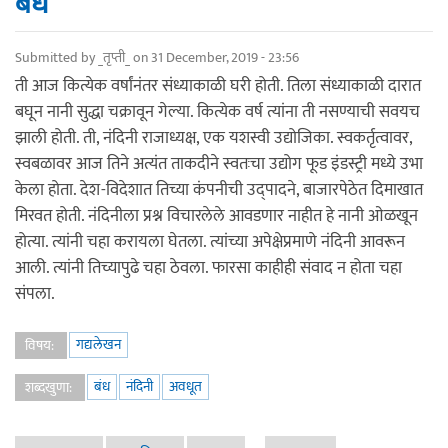
बंध
Submitted by
_तृप्ती_
on 31 December, 2019 - 23:56
ती आज कित्येक वर्षांनंतर संध्याकाळी घरी होती. तिला संध्याकाळी दारात
बघून नानी सुद्धा चक्रावून गेल्या. कित्येक वर्ष त्यांना ती नसण्याची सवयच
झाली होती. ती, नंदिनी राजाध्यक्ष, एक यशस्वी उद्योजिका. स्वकर्तृत्वावर,
स्वबळावर आज तिने अत्यंत ताकदीने स्वतःचा उद्योग फूड इंडस्ट्री मध्ये उभा
केला होता. देश-विदेशात तिच्या कंपनीची उद्पादने, बाजारपेठेत दिमाखात
मिरवत होती. नंदिनीला प्रश्न विचारलेले आवडणार नाहीत हे नानी ओळखून
होत्या. त्यांनी चहा करायला घेतला. त्यांच्या अपेक्षेप्रमाणे नंदिनी आवरून
आली. त्यांनी तिच्यापुढे चहा ठेवला. फारसा काहीही संवाद न होता चहा
संपला.
गद्यलेखन
विषय:
बंध
नंदिनी
अवधूत
शब्दखुणा: