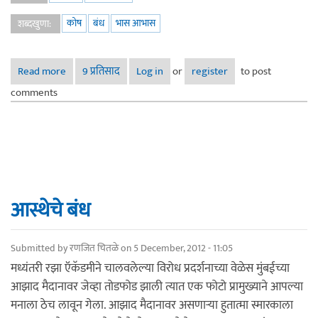
कोष
बंध
भास आभास
शब्दखुणा:
Read more
about कोष
9 प्रतिसाद
Log in
or
register
to post
comments
आस्थेचे बंध
Submitted by
रणजित चितळे
on 5 December, 2012 - 11:05
मध्यंतरी रझा ऍकॅडमीने चालवलेल्या विरोध प्रदर्शनाच्या वेळेस मुंबईच्या
आझाद मैदानावर जेव्हा तोडफोड झाली त्यात एक फोटो प्रामुख्याने आपल्या
मनाला ठेच लावून गेला. आझाद मैदानावर असणाऱ्या हुतात्मा स्मारकाला