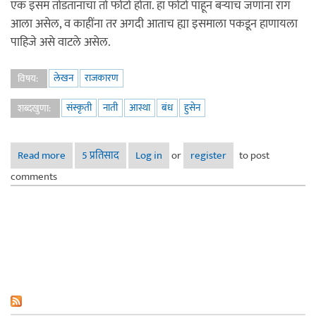
एक इसम तोडतानाचा तो फोटो होता. हा फोटो पाहून बऱ्याच जणांना राग
आला असेल, व काहींना तर अगदी आताच ह्या इसमाला पकडून हाणायला
पाहिजे असे वाटले असेल.
लेखन
राजकारण
विषय:
संस्कृती
नाती
आस्था
बंध
हुसेन
शब्दखुणा:
Read more
about आस्थेचे बंध
5 प्रतिसाद
Log in
or
register
to post
comments