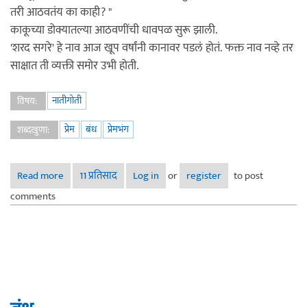
तरी आठवतंय का काही? "
काकूच्या डोक्यातल्या आठवणींची धावपळ सुरू झाली.
'शरद सगरे' हे नाव आज खूप वर्षांनी कानावर पडलं होतं. फक्त नाव नव्हे तर
साक्षात ती व्यक्ती समोर उभी होती.
नातीगोती
विषय:
प्रेम
बंध
प्रेमभंग
शब्दखुणा:
Read more
about बंध
11 प्रतिसाद
Log in
or
register
to post
comments