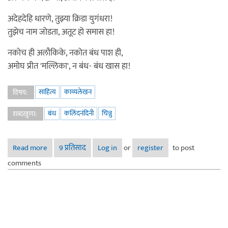
अदेहदेहि धारणे, तुझ्या क्रिडा युगंधरा!
तुझेच नाम जोडता, अतूट हो समास हा!
नकोच ही अलौकिके, नकोत बंध पाश ही,
अमोघ प्रीत 'मल्लिका', न बंध- बंध खास हा!
साहित्य
काव्यलेखन
विषय:
बंध
कलिंदनंदिनी
चिन्नु
शब्दखुणा:
Read more
about बंध- कलिंदनंदिनी वृत्त
9 प्रतिसाद
Log in
or
register
to post
comments