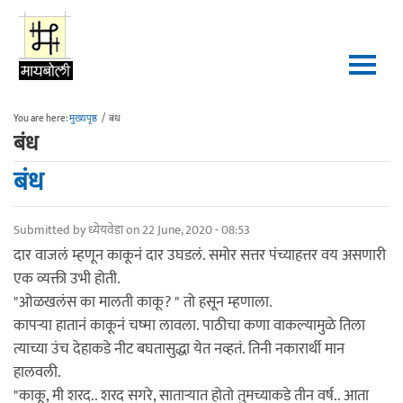
Skip to main content
You are here:
मुख्यपृष्ठ
/
बंध
बंध
बंध
Submitted by
ध्येयवेडा
on 22 June, 2020 - 08:53
दार वाजलं म्हणून काकूनं दार उघडलं. समोर सत्तर पंच्याहत्तर वय असणारी
एक व्यक्ती उभी होती.
"ओळखलंस का मालती काकू? " तो हसून म्हणाला.
कापऱ्या हातानं काकूनं चष्मा लावला. पाठीचा कणा वाकल्यामुळे तिला
त्याच्या उंच देहाकडे नीट बघतासुद्धा येत नव्हतं. तिनी नकारार्थी मान
हालवली.
"काकू, मी शरद.. शरद सगरे, साताऱ्यात होतो तुमच्याकडे तीन वर्ष.. आता