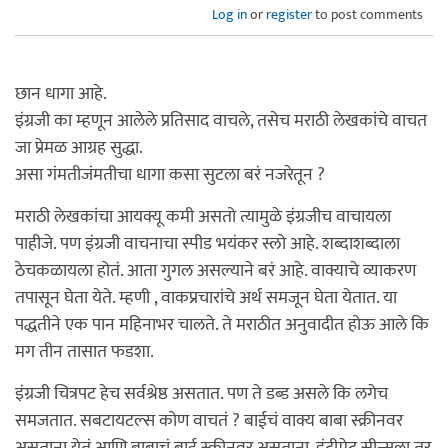
Log in
or
register
to post comments
छान धागा आहे.
इंग्रजी का म्हणून आलेले प्रतिसाद वाचले, तसेच मराठी लेखकांचे वाचत
जा प्रेमळ आग्रह सुद्धा.
असा गंमतीजंमतीचा धागा कसा सुटला बरं नजरेतून ?
मराठी लेखकांचा आयक्यू कमी असतो त्यामुळे इंग्रजीच वाचायला
पाहीजे. पण इंग्रजी वाचनाचा स्पीड भयंकर स्लो आहे. शब्दाशब्दाला
ठेचकळायला होतं. आता गुगल असल्याने बरं आहे. वाक्याचे व्याकरण
तपासून घेता येते. म्हणी , वाकप्रचारांचे अर्थ समजून घेता येतात. या
पद्धतीने एक पान महिनाभर चालते. ते मराठीत अनुवादीत होऊ आले कि
मग तीन तासात फडशा.
इंग्रजी चित्रपट हेच सर्वश्रेष्ठ असतात. पण ते डब्ड असले कि लगेच
समजतात. सबटायटल्स कोण वाचतं ? बाईचं वाक्य बाबा स्क्रीनवर
असताना येतं आणि बाबाचं बाई स्क्रीनवर असताना. इंटीमेट सीन्सला तर