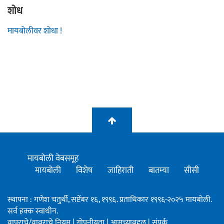
शोध
मायबोलीवर शोधा !
मायबोली वेबसमूह
मायबोली
विशेष
जाहिराती
बातम्या
सीसी
स्थापना : गणेश चतुर्थी, सप्टेंबर १६, १९९६. प्रताधिकार १९९६-२०२५ मायबोली.
सर्व हक्क स्वाधीन.
वापराचे/वावराचे नियम
|
गोपनीयता
|
आमच्याबद्दल
|
संपर्क