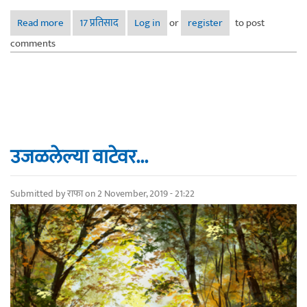
Read more
about गिल्गिट बाल्टिस्तान (Passu Cones, Hunza) - डिजिटल
17 प्रतिसाद
Log in
or
register
to post
पेंटिन्ग
comments
उजळलेल्या वाटेवर...
Submitted by
राफा
on 2 November, 2019 - 21:22