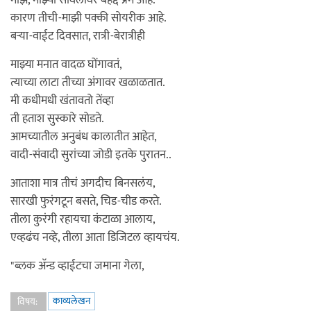
माझं, माझ्या सावलीवर बेहद्द प्रेम आहे.
कारण तीची-माझी पक्की सोयरीक आहे.
बर्‍या-वाईट दिवसात, रात्री-बेरात्रीही
माझ्या मनात वादळ घोंगावतं,
त्याच्या लाटा तीच्या अंगावर खळाळतात.
मी कधीमधी खंतावतो तेंव्हा
ती हताश सुस्कारे सोडते.
आमच्यातील अनुबंध कालातीत आहेत,
वादी-संवादी सुरांच्या जोडी इतके पुरातन..
आताशा मात्र तीचं अगदीच बिनसलंय,
सारखी फुरंगटून बसते, चिड-चीड करते.
तीला कुरंगी रहायचा कंटाळा आलाय,
एव्हढंच नव्हे, तीला आता डिजिटल व्हायचंय.
"ब्लक अ‍ॅन्ड व्हाईटचा जमाना गेला,
काव्यलेखन
विषय: