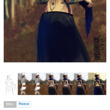
चित्रकला
विषय: