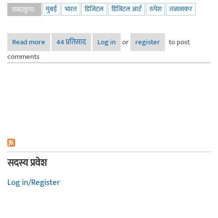
मुंबई
भारत
डिजिटल
डिजिटल आर्ट
रुपेश
तळासकर
शब्दखुणा:
Read more
about डिजिटल रेखाचित्रं
44 प्रतिसाद
Log in
or
register
to post
comments
सदस्य प्रवेश
Log in/Register