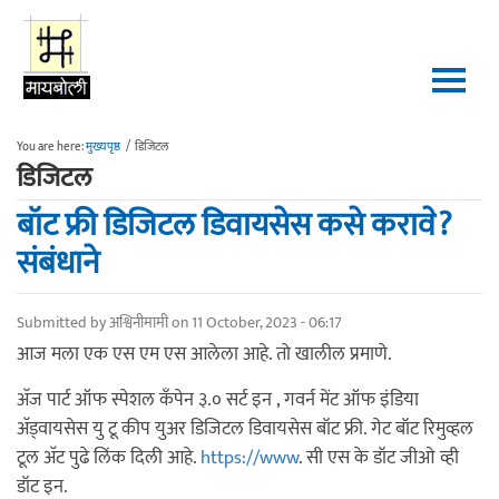
Skip to main content
You are here:
मुख्यपृष्ठ
/
डिजिटल
डिजिटल
बॉट फ्री डिजिटल डिवायसेस कसे करावे?
संबंधाने
Submitted by
अश्विनीमामी
on 11 October, 2023 - 06:17
आज मला एक एस एम एस आलेला आहे. तो खालील प्रमाणे.
अ‍ॅज पार्ट ऑफ स्पेशल कँपेन ३.० सर्ट इन , गवर्न मेंट ऑफ इंडिया
अ‍ॅड्वायसेस यु टू कीप युअर डिजिटल डिवायसेस बॉट फ्री. गेट बॉट रिमुव्हल
टूल अ‍ॅट पुढे लिंक दिली आहे.
https://www
. सी एस के डॉट जीओ व्ही
डॉट इन.