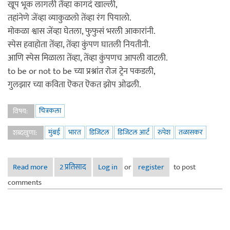
खूप भूक लागली तेंव्हा कागदं खाल्ली,
तहांनेणे जेंव्हा व्याकुळलो तेंव्हा रंग पियालो.
मोकळा श्वास जेंव्हा घेतला, फुफुसं भरली आकारांनी.
स्पेस हवाहोता तेंव्हा, तेंव्हा कुंपण घातली नियतीनी.
आणि स्पेस मिळाला तेंव्हा, तेंव्हा कुंपणच आपली वाटली.
to be or not to be च्या प्रश्नांत रोज ट्रेन पकडली,
गुलझार च्या कविता ऎकत ऎकत झोप ओढली.
चित्रकला
विषय:
मुंबई
भारत
डिजिटल
डिजिटल आर्ट
रुपेश
तळासकर
शब्दखुणा:
Read more
about नो स्मोकिंग…
2 प्रतिसाद
Log in
or
register
to post
comments