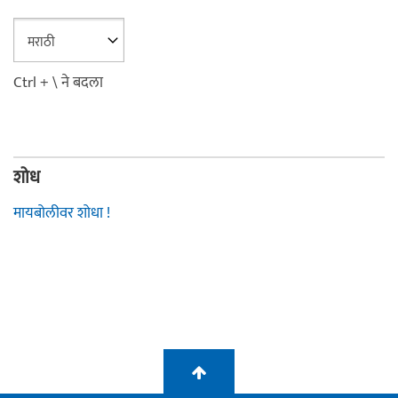
Ctrl + \ ने बदला
शोध
मायबोलीवर शोधा !