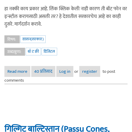
हा नक्की काय प्रकार आहे. लिंक क्लिक केली नाही कारण ती बॉट फोन वर
इन्स्टॉल करायसाठी असली तर? हे देशातील सरकारचेच आहे का काही
दुसरे. मार्गदर्शन करावे.
शासन(सरकार)
विषय:
बॉ ट फ्री
डिजिटल
शब्दखुणा:
Read more
about बॉट फ्री डिजिटल डिवायसेस कसे करावे? संबंधाने
40 प्रतिसाद
Log in
or
register
to post
comments
गिल्गिट बाल्टिस्तान (Passu Cones,