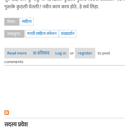
पुस्तके कुठली घेतली? नवीन काय काय होते.. हे सर्व लिहा.
साहित्य
विषय:
मराठी साहित्य संमेलन
ग्रंथप्रदर्शन
शब्दखुणा:
Read more
about पुण्यातील म. सा. स. ग्रंथप्रदर्शन - २०१०
78 प्रतिसाद
Log in
or
register
to post
comments
सदस्य प्रवेश