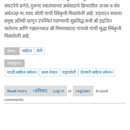
संघटनेचे प्रणेते, दुसर्‍या स्वातंत्र्याच्या अर्थवादाचे क्रियाशील जनक व थोर
अर्थतज्ज्ञ मा. शरद जोशी यांची स्विकृती मिळालेली आहे. उद्घाटन सत्राला
प्रमुख अतिथी म्हणून उपस्थित राहण्याची सुप्रसिद्ध कवी श्री इंद्रजित
भालेराव आणि गझलनवाज श्री भिमरावदादा पांचाळे यांची सुद्धा स्विकृती
मिळालेली आहे.
साहित्य
शेती
विषय:
शब्दखुणा:
मराठी साहित्य संमेलन
अभय लेखन
वाङ्मयशेती
शेतकरी साहित्य संमेलन
Read more
about शेतकरी साहित्य संमेलनाच्या अध्यक्षपदी मा. शरद जोशी
1 प्रतिसाद
Log in
or
register
to post
comments