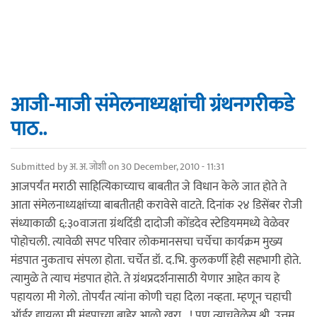
आजी-माजी संमेलनाध्यक्षांची ग्रंथनगरीकडे
पाठ..
Submitted by
अ. अ. जोशी
on 30 December, 2010 - 11:31
आजपर्यंत मराठी साहित्यिकाच्याच बाबतीत जे विधान केले जात होते ते
आता संमेलनाध्यक्षांच्या बाबतीतही करावेसे वाटते. दिनांक २४ डिसेंबर रोजी
संध्याकाळी ६:३०वाजता ग्रंथदिंडी दादोजी कोंडदेव स्टेडियममध्ये वेळेवर
पोहोचली. त्यावेळी सपट परिवार लोकमानसचा चर्चेचा कार्यक्रम मुख्य
मंडपात नुकताच संपला होता. चर्चेत डॉ. द.भि. कुलकर्णी हेही सहभागी होते.
त्यामुळे ते त्याच मंडपात होते. ते ग्रंथप्रदर्शनासाठी येणार आहेत काय हे
पहायला मी गेलो. तोपर्यंत त्यांना कोणी चहा दिला नव्हता. म्हणून चहाची
ऑर्डर द्यायला मी मंडपाच्या बाहेर आलो खरा...! पण त्याचवेळेस श्री. उत्तम