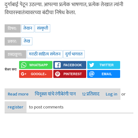
दुर्गाबाई पेटून उठल्या. आपल्या प्रत्येक भाषणात, प्रत्येक लेखात त्यांनी
विचारस्वातंत्र्यावरच्या बंदीचा निषेध केला.
लेखन
संस्कृती
विषय:
लेख
प्रकार:
मराठी साहित्य संमेलन
दुर्गा भागवत
शब्दखुणा:
WHATSAPP
FACEBOOK
TWITTER
शेअर करा
GOOGLE+
PINTEREST
EMAIL
Read more
about कर्‍हाडच्या साहित्य संमेलनातलं श्रीमती दुर्गा भागवत यांचं
चिनूक्स यांचे रंगीबेरंगी पान
12 प्रतिसाद
Log in
or
अध्यक्षीय भाषण
register
to post comments