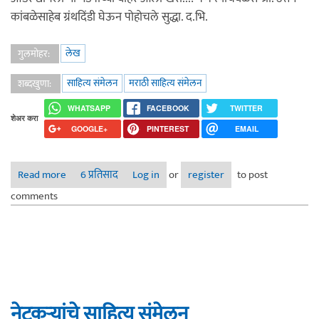
कांबळेसाहेब ग्रंथदिंडी घेऊन पोहोचले सुद्धा. द.भि.
लेख
गुलमोहर:
साहित्य संमेलन
मराठी साहित्य संमेलन
शब्दखुणा:
WHATSAPP
FACEBOOK
TWITTER
शेअर करा
GOOGLE+
PINTEREST
EMAIL
Read more
about आजी-माजी संमेलनाध्यक्षांची ग्रंथनगरीकडे पाठ..
6 प्रतिसाद
Log in
or
register
to post
comments
नेटकर्‍यांचे साहित्य संमेलन