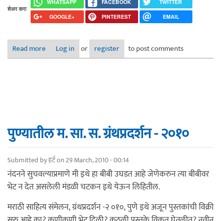
WHATSAPP
FACEBOOK
TWITTER
शेअर करा
GOOGLE+
PINTEREST
EMAIL
Read more
about नेटकर्‍यांचे साहित्य संमेलन
Log in
or
register
to post comments
पुण्यातील म. सा. स. ग्रंथप्रदर्शन - २०१०
Submitted by
हर्ट
on 29 March, 2010 - 00:14
नंदनने सुचवल्याप्रमाणे मी इथे हा बीबी उघडत आहे जेणेकरुन त्या बीबीवर
भेट न देत असलेली मंडळी चटकन इथे येऊन लिहितील.
मराठी साहित्य संमेलन, ग्रंथप्रदर्शन -२ ०१०, पुणे इथे अजून पुस्तकांची विक्री
सुरु आहे का? कुणीकुणी भेट दिली? कुठली पुस्तके विकत घेतलीत? नवीन