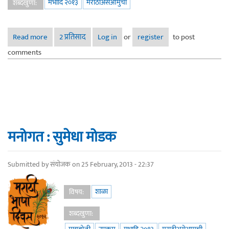
मभादि २०१३
मराठीअसेआमुची
शब्दखुणा:
Read more
about ’निराकार’ - उषा मेहता
2 प्रतिसाद
Log in
or
register
to post
comments
मनोगत : सुमेधा मोडक
Submitted by
संयोजक
on 25 February, 2013 - 22:37
शाळा
विषय:
शब्दखुणा: