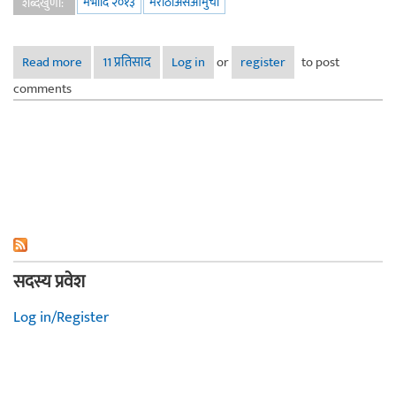
मभादि २०१३
मराठीअसेआमुची
शब्दखुणा:
Read more
about ऐक जरा ना! - वासंती मुजुमदार
11 प्रतिसाद
Log in
or
register
to post
comments
सदस्य प्रवेश
Log in/Register