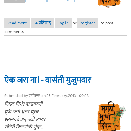
Read more
about संवाद : सेरिटोज मराठी शाळा, लॉस एंजेलीस
14 प्रतिसाद
Log in
or
register
to post
comments
ऐक जरा ना! - वासंती मुजुमदार
Submitted by
संयोजक
on 25 February, 2013 - 00:28
निर्मल निर्भर वातावरणी
धुके तरंगे धूसर धूसर,
झगमगते अन् नक्षी त्यावर
सोनेरी किरणांची सुंदर...