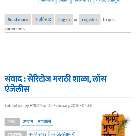
मायबोली
उपक्रम
मभादि २०१३
मराठीअसेआमुची
Read more
about मनोगत : सुमेधा मोडक
5 प्रतिसाद
Log in
or
register
to post
comments
संवाद : सेरिटोज मराठी शाळा, लॉस
एंजेलीस
Submitted by
संयोजक
on 25 February, 2013 - 04:33
उपक्रम
मायबोली
विषय:
मभादि २०१३
मराठीअसेआमुची
शब्दखुणा: