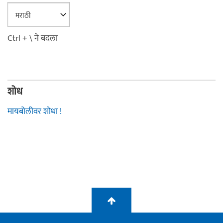
Ctrl + \ ने बदला
शोध
मायबोलीवर शोधा !