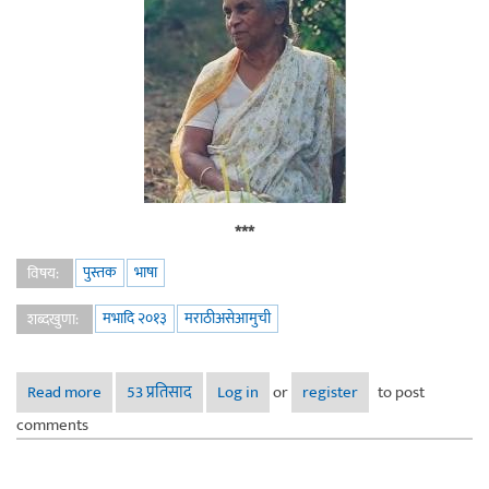
***
पुस्तक
भाषा
विषय:
मभादि २०१३
मराठीअसेआमुची
शब्दखुणा:
Read more
about आक्कांच्या आठवणी - डॉ. आसावरी संत
53 प्रतिसाद
Log in
or
register
to post
comments