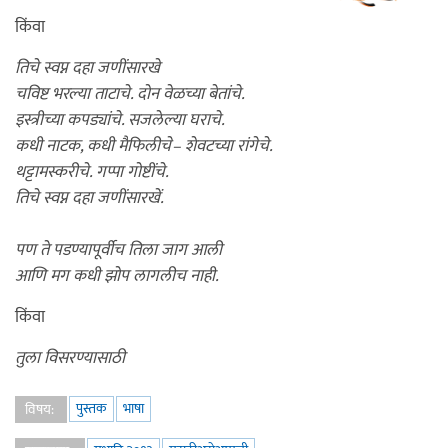
किंवा
तिचे स्वप्न दहा जणींसारखे
चविष्ट भरल्या ताटाचे. दोन वेळच्या बेतांचे.
इस्त्रीच्या कपड्यांचे. सजलेल्या घराचे.
कधी नाटक, कधी मैफिलीचे– शेवटच्या रांगेचे.
थट्टामस्करीचे. गप्पा गोष्टींचे.
तिचे स्वप्न दहा जणींसारखें.
पण ते पडण्यापूर्वीच तिला जाग आली
आणि मग कधी झोप लागलीच नाही
.
किंवा
तुला विसरण्यासाठी
पुस्तक
भाषा
विषय: