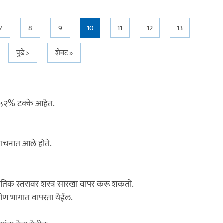
7
8
9
10
11
12
13
पुढे >
शेवट »
 ५२% टक्के आहेत.
 वाचनात आले होते.
 जागतिक स्तरावर शस्त्र सारखा वापर करू शकतो.
रामीण भागात वापरता येईल.