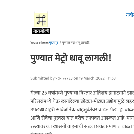
Skip to main content
नवी
You are here:
मुख्यपृष्ठ
/
पुण्यात मेट्रो धावू लागली!
पुण्यात मेट्रो धावू लागली!
Submitted by
पराग१२२६३
on 19 March, 2022 - 11:53
गेल्या 25 वर्षांमध्ये पुण्याचा विस्तार अतिशय झपाट्या
परिसरांमध्ये येऊ लागलेल्या छोट्या-मोठ्या उद्योगांमुळे
उपलब्ध शहरी सार्वजनिक वाहतुकीवर वाढत गेला. हा वाढत
आणि सेवेचा पुरवठा यात बरीच तफावत आढळत आहे. मागणी 
रस्त्यावरच्या खासगी वाहनांची संख्या प्रचंड प्रमाणात वा