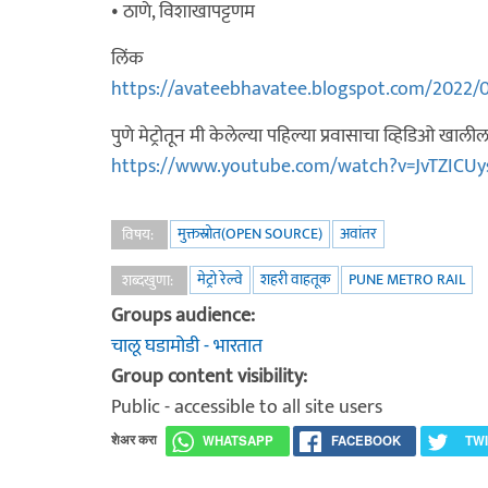
• ठाणे, विशाखापट्टणम
लिंक
https://avateebhavatee.blogspot.com/2022/0
पुणे मेट्रोतून मी केलेल्या पहिल्या प्रवासाचा व्हिडिओ खा
https://www.youtube.com/watch?v=JvTZICU
मुक्तस्रोत(OPEN SOURCE)
अवांतर
विषय:
मेट्रो रेल्वे
शहरी वाहतूक
PUNE METRO RAIL
शब्दखुणा:
Groups audience:
चालू घडामोडी - भारतात
Group content visibility:
Public - accessible to all site users
शेअर करा
WHATSAPP
FACEBOOK
TW