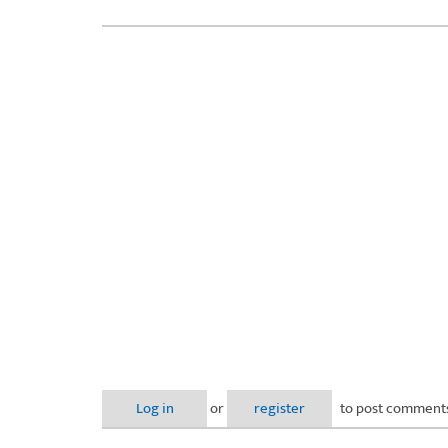
Log in
or
register
to post comment