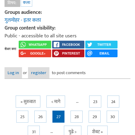
कला
विषय:
Groups audience:
गुलमोहर - इतर कला
Group content visibility:
Public - accessible to all site users
WHATSAPP
FACEBOOK
TWITTER
शेअर करा
GOOGLE+
PINTEREST
EMAIL
Log in
or
register
to post comments
…
Pages
« सुरुवात
< मागे
23
24
25
26
27
28
29
30
…
31
पुढे >
शेवट »