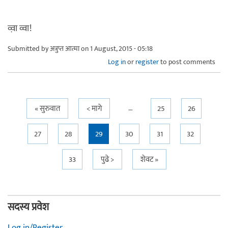
व्व़ा व्वा!
Submitted by
अत्रुप्त आत्मा
on 1 August, 2015 - 05:18
Log in
or
register
to post comments
…
Pages
« सुरुवात
< मागे
25
26
27
28
29
30
31
32
33
पुढे >
शेवट »
सदस्य प्रवेश
Log in/Register