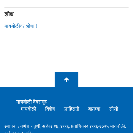
शोध
मायबोलीवर शोधा !
मायबोली वेबसमूह
मायबोली
विशेष
जाहिराती
बातम्या
सीसी
स्थापना : गणेश चतुर्थी, सप्टेंबर १६, १९९६. प्रताधिकार १९९६-२०२५ मायबोली.