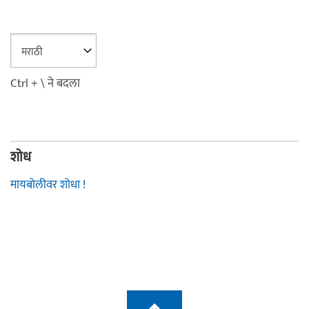
Ctrl + \ ने बदला
शोध
मायबोलीवर शोधा !