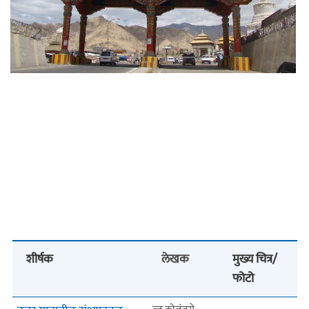
शीर्षक
लेखक
मुख्य चित्र/
फोटो