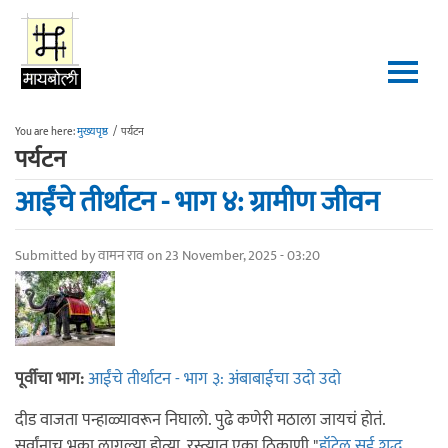
Skip to main content
You are here:
मुख्यपृष्ठ
/
पर्यटन
पर्यटन
आईंचे तीर्थाटन - भाग ४: ग्रामीण जीवन
Submitted by
वामन राव
on 23 November, 2025 - 03:20
पूर्वीचा भाग:
आईंचे तीर्थाटन - भाग ३: अंबाबाईचा उदो उदो
दीड वाजता पन्हाळ्यावरून निघालो. पुढे कणेरी मठाला जायचं होतं.
सर्वांनाच भुका लागल्या होत्या. रस्त्यात एका ठिकाणी "
हॉटेल सई शुद्ध