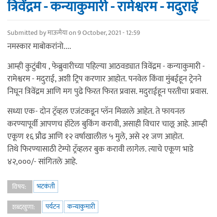
त्रिवेंद्रम - कन्याकुमारी - रामेश्वरम - मदुराई
Submitted by
माऊमैया
on 9 October, 2021 - 12:59
नमस्कार माबोकरांनो....
आम्ही कुटुंबीय , फेब्रुवारीच्या पहिल्या आठवड्यात त्रिवेंद्रम - कन्याकुमारी -
रामेश्वरम - मदुराई, अशी ट्रिप करणार आहोत. पनवेल किंवा मुंबईहून ट्रेनने
निघून त्रिवेंद्रम आणि मग पुढे फिरत फिरत प्रवास. मदुराईहून परतीचा प्रवास.
सध्या एक- दोन ट्रॅव्हल एजंटकडून प्लॅन मिळाले आहेत. ते फायनल
करण्यापूर्वी आपणच हॉटेल बुकिंग करावी, असाही विचार चालू आहे. आम्ही
एकूण १६ प्रौढ आणि १२ वर्षाखालील ५ मुले, असे २१ जण आहोत.
तिथे फिरण्यासाठी टेम्पो ट्रॅव्हलर बुक करावी लागेल. त्याचे एकूण भाडे
४२,०००/- सांगितले आहे.
भटकंती
विषय:
पर्यटन
कन्याकुमारी
शब्दखुणा: