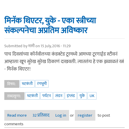
मिनॅक थिएटर, युके - एका स्त्रीच्या
संकल्पनेचा अप्रतिम अविष्कार
Submitted by
मामी
on 15 July, 2016 - 11:29
पाच दिवसांच्या कॉर्नवॉलच्या कंडक्टेड टूरमध्ये आमच्या टूरगाईड स्टीवनं
आम्हाला खूप सुरेख सुरेख ठिकाणं दाखवली. त्यातलंच हे एक झळाळतं रत्नं
- मिनॅक थिएटर!
भटकंती
रंगभूमी
विषय:
भटकंती
पर्यटन
लंडन
इंग्लंड
युके
UK
शब्दखुणा:
Read more
32 प्रतिसाद
about मिनॅक थिएटर, युके - एका स्त्रीच्या संकल्पनेचा अप्रतिम
Log in
or
register
to post
अविष्कार
comments