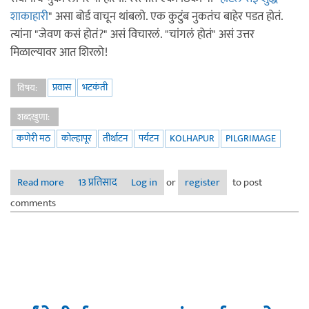
शाकाहारी
" असा बोर्ड वाचून थांबलो. एक कुटुंब नुकतंच बाहेर पडत होतं.
त्यांना "जेवण कसं होतं?" असं विचारलं. "चांगलं होतं" असं उत्तर
मिळाल्यावर आत शिरलो!
प्रवास
भटकंती
विषय:
शब्दखुणा:
कणेरी मठ
कोल्हापूर
तीर्थाटन
पर्यटन
KOLHAPUR
PILGRIMAGE
Read more
about आईंचे तीर्थाटन - भाग ४: ग्रामीण जीवन
13 प्रतिसाद
Log in
or
register
to post
comments