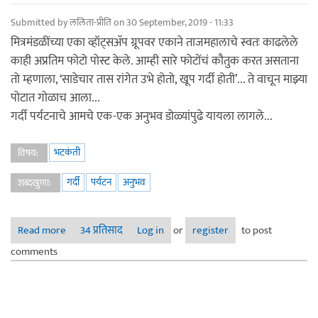
Submitted by
ललिता-प्रीति
on 30 September, 2019 - 11:33
मित्रमंडळींच्या एका व्हॉट्सअ‍ॅप ग्रूपवर एकाने ताजमहालाचे स्वतः काढलेले
काही अप्रतिम फोटो पोस्ट केले. आम्ही सारे फोटोंचं कौतुक करत असताना
तो म्हणाला, ‘साडेचार तास रांगेत उभे होतो, खूप गर्दी होती’... ते वाचून माझ्या
पोटात गोळाच आला...
गर्दी पर्यटनाचे आमचे एक-एक अनुभव डोळ्यांपुढे यायला लागले...
भटकंती
विषय:
गर्दी
पर्यटन
अनुभव
शब्दखुणा:
Read more
about तूऽऽ मेनी पीपल्स...!!
34 प्रतिसाद
Log in
or
register
to post
comments