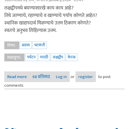
लक्षद्वीपमधे बघण्यासारखे काय काय आहे?
तिथे जाण्याचे, रहाण्याचे व खाण्याचे पर्याय कोणते आहेत?
स्थानिक खाद्यपदार्थ मिळण्याचे उत्तम ठिकाण कोणते?
स्वतःचे अनुभव लिहिल्यास उत्तम.
प्रवास
भटकंती
विषय:
पर्यटन
मराठी
लक्षद्वीप
केरळ
शब्दखुणा:
Read more
about लक्षद्वीपमधे बघण्यासारखे, कसे जावे, कुठे रहावे ई.
68 प्रतिसाद
Log in
or
register
to post
comments