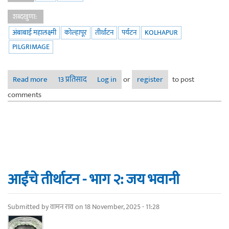
शब्दखुणा:
अंबाबाई महालक्ष्मी
कोल्हापूर
तीर्थाटन
पर्यटन
KOLHAPUR
PILGRIMAGE
Read more
about आईंचे तीर्थाटन - भाग ३: अंबाबाईचा उदो उदो
13 प्रतिसाद
Log in
or
register
to post
comments
आईंचे तीर्थाटन - भाग २: जय भवानी
Submitted by
वामन राव
on 18 November, 2025 - 11:28