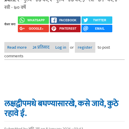
प्रवासी:
१ - पुरुष - ४७ वर्षे, २ - पुरुष - ४७ वर्षे, ३ - स्त्री - ७५ - वर्षे, ४ -
स्त्री - ७० वर्षे
WHATSAPP
FACEBOOK
TWITTER
शेअर करा
GOOGLE+
PINTEREST
EMAIL
Read more
about महाराष्ट्र, कर्नाटक: तीर्थाटन, पर्यटन - मदत हवी आहे
24 प्रतिसाद
Log in
or
register
to post
comments
लक्षद्वीपमधे बघण्यासारखे, कसे जावे, कुठे
रहावे ई.
Submitted by
अभि_नव
on 8 January, 2024 - 03:43