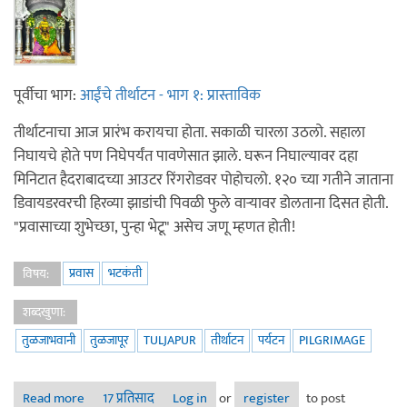
पूर्वीचा भाग:
आईंचे तीर्थाटन - भाग १: प्रास्ताविक
तीर्थाटनाचा आज प्रारंभ करायचा होता. सकाळी चारला उठलो. सहाला
निघायचे होते पण निघेपर्यंत पावणेसात झाले. घरून निघाल्यावर दहा
मिनिटात हैदराबादच्या आउटर रिंगरोडवर पोहोचलो. १२० च्या गतीने जाताना
डिवायडरवरची हिरव्या झाडांची पिवळी फुले वाऱ्यावर डोलताना दिसत होती.
"प्रवासाच्या शुभेच्छा, पुन्हा भेटू" असेच जणू म्हणत होती!
प्रवास
भटकंती
विषय:
शब्दखुणा:
तुळजाभवानी
तुळजापूर
TULJAPUR
तीर्थाटन
पर्यटन
PILGRIMAGE
Read more
about आईंचे तीर्थाटन - भाग २: जय भवानी
17 प्रतिसाद
Log in
or
register
to post