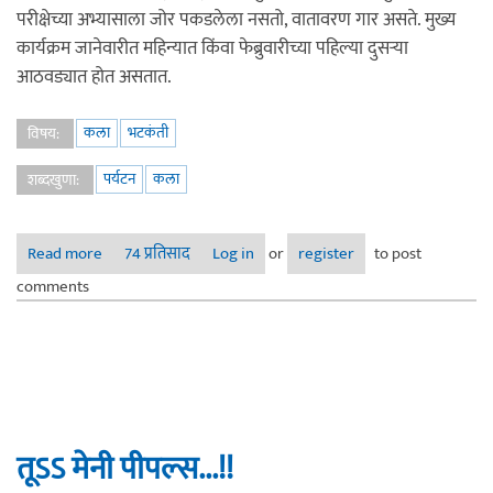
परीक्षेच्या अभ्यासाला जोर पकडलेला नसतो, वातावरण गार असते. मुख्य
कार्यक्रम जानेवारीत महिन्यात किंवा फेब्रुवारीच्या पहिल्या दुसऱ्या
आठवड्यात होत असतात.
कला
भटकंती
विषय:
पर्यटन
कला
शब्दखुणा:
Read more
about मुंबई, नवी मुंबई, ठाणे परिसरातील प्रदर्शने, कार्यक्रम - २०२०
74 प्रतिसाद
Log in
or
register
to post
comments
तूऽऽ मेनी पीपल्स...!!