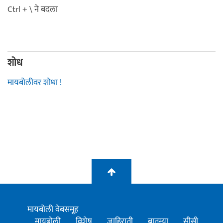
Ctrl + \ ने बदला
शोध
मायबोलीवर शोधा !
मायबोली वेबसमूह
मायबोली
विशेष
जाहिराती
बातम्या
सीसी