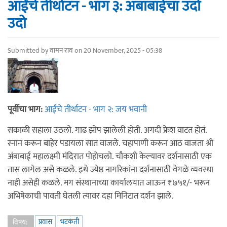
आईंचे तीर्थाटन - भाग ३: अंबाबाईचा उदो
उदो
Submitted by
वामन राव
on 20 November, 2025 - 05:38
पूर्वीचा भाग:
आईंचे तीर्थाटन - भाग २: जय भवानी
सकाळी सहाला उठलो. गाढ झोप झालेली होती. अगदी फ्रेश वाटत होतं.
स्नान करून बाहेर पडायला सात वाजले. चहापाणी करून आठ वाजता श्री
अंबाबाई महालक्ष्मी मंदिरात पोहोचलो. चौकशी केल्यावर दर्शनासाठी एक
तास लागेल असे कळले. इथे ज्येष्ठ नागरिकांना दर्शनासाठी वेगळे व्यवस्था
नाही असेही कळले.‌ मग संस्थानाच्या कार्यालयात जाऊन ₹७५१/- भरून
अभिषेकाची पावती घेतली त्यावर दहा मिनिटात दर्शन झाले.‌
प्रवास
भटकंती
विषय: