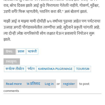
राव, बरेच दिवस झाले आई कुठे फिरायला गेलेली नाहीये. गोकर्ण, मुर्डेश्वर,
उडपी वगैरे फिरू म्हणतीये; प्लानिंग करा की." असं बोलणं झालं.‌
माझी आई व माझ्या मामी दोघीही ७५ वर्षांच्या पुढच्या आहेत पण पर्यटनाचा
उत्साह अगदी पौगंडावस्थेतील तरुणींचा आहे. सुदैवाने प्रकृती चांगली आहे.
त्या दोन्ही ज्येष्ठ नागरिकांची सोय लक्षात घेऊन प्रवासाचे नियोजन सुरू
झाले.
प्रवास
भटकंती
विषय:
शब्दखुणा:
कर्नाटक तीर्थाटन
पर्यटन
KARNATAKA PILGRIMAGE
TOURISM
Read more
about आईंचे तीर्थाटन - भाग १: प्रास्ताविक
14 प्रतिसाद
Log in
or
register
to post
comments