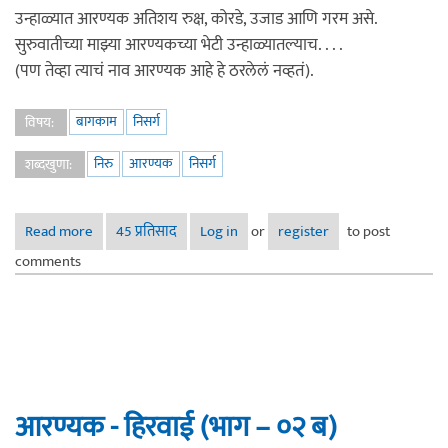
उन्हाळ्यात आरण्यक अतिशय रुक्ष, कोरडे, उजाड आणि गरम असे.
सुरुवातीच्या माझ्या आरण्यकच्या भेटी उन्हाळ्यातल्याच. . . .
(पण तेव्हा त्याचं नाव आरण्यक आहे हे ठरलेलं नव्हतं).
बागकाम
निसर्ग
विषय:
निरु
आरण्यक
निसर्ग
शब्दखुणा:
Read more
about आरण्यक : पावसाळ्यातील आरण्यक - (भाग ०३)
45 प्रतिसाद
Log in
or
register
to post
comments
आरण्यक - हिरवाई (भाग – ०२ ब)