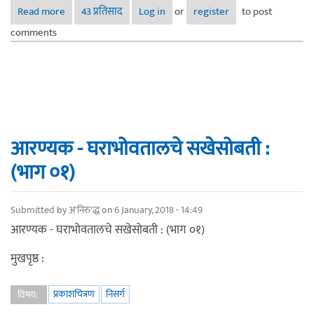
Read more
about आरण्यक - हिरवाई (भाग – ०२ अ)
43 प्रतिसाद
Log in
or
register
to post
comments
आरण्यक - घराभोवतालचे सखेसोबती :
(भाग ०१)
Submitted by
अ'निरु'द्ध
on 6 January, 2018 - 14:49
आरण्यक - घराभोवतालचे सखेसोबती : (भाग ०१)
मुखपृष्ठ :
प्रकाशचित्रण
निसर्ग
विषय: