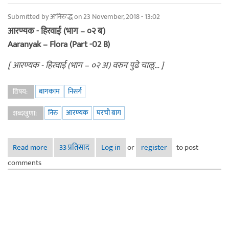
Submitted by
अ'निरु'द्ध
on 23 November, 2018 - 13:02
आरण्यक - हिरवाई (भाग – ०२ ब)
Aaranyak – Flora (Part -02 B)
[ आरण्यक - हिरवाई (भाग – ०२ अ) वरुन पुढे चालू… ]
बागकाम
निसर्ग
विषय:
निरु
आरण्यक
घरची बाग
शब्दखुणा:
Read more
about आरण्यक - हिरवाई (भाग – ०२ ब)
33 प्रतिसाद
Log in
or
register
to post
comments