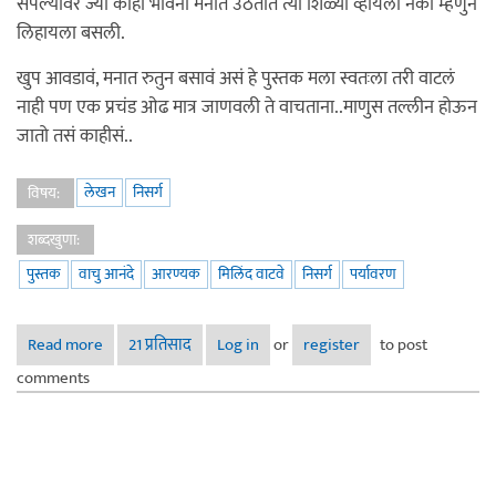
संपल्यावर ज्या काही भावना मनात उठतात त्या शिळ्या व्हायला नको म्हणुन
लिहायला बसली.
खुप आवडावं, मनात रुतुन बसावं असं हे पुस्तक मला स्वतःला तरी वाटलं
नाही पण एक प्रचंड ओढ मात्र जाणवली ते वाचताना..माणुस तल्लीन होऊन
जातो तसं काहीसं..
लेखन
निसर्ग
विषय:
शब्दखुणा:
पुस्तक
वाचु आनंदे
आरण्यक
मिलिंद वाटवे
निसर्ग
पर्यावरण
Read more
about आरण्यक - मिलिंद वाटवे
21 प्रतिसाद
Log in
or
register
to post
comments