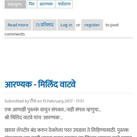
निरु
आरण्यक
पर्यावरण
शब्दखुणा:
Read more
about आरण्यक - घराभोवतालचे सखेसोबती : (भाग ०१)
72 प्रतिसाद
Log in
or
register
to post
comments
आरण्यक - मिलिंद वाटवे
Submitted by
टीना
on 15 February, 2017 - 17:51
एक आणखी पुस्तकं वाचुन संपवल..नाही संपल म्हणुया..
श्री मिलिंद वाटवे यांच 'आरण्यक'..
खरतर लॅपटॉप बंद करुन ठेवलेला परत उघडला ते लिहिण्यासाठी. पुस्तक