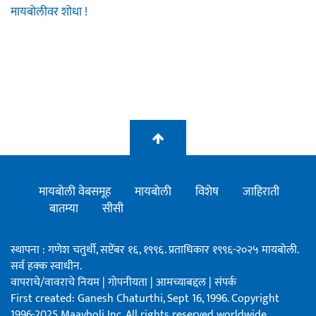
मायबोलीवर शोधा !
मायबोली वेबसमूह
मायबोली
विशेष
जाहिराती
बातम्या
सीसी
स्थापना : गणेश चतुर्थी, सप्टेंबर १६, १९९६. प्रताधिकार १९९६-२०२५ मायबोली.
सर्व हक्क स्वाधीन.
वापराचे/वावराचे नियम
|
गोपनीयता
|
आमच्याबद्दल
|
संपर्क
First created: Ganesh Chaturthi, Sept 16, 1996. Copyright
1996-2025 Maayboli Inc. All rights reserved worldwide.