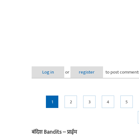
Log in
or
register
to post comment
Pages
1
2
3
4
5
बंदिश Bandits -- प्राईम