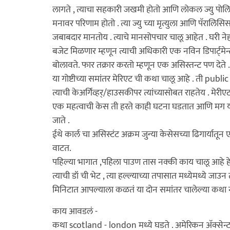
लागते , त्याचा सहकारी जखमी होतो आणि लोकल ज्यु पोलिस 
मनावर परिणाम होतो . त्या ज्यु च्या मृत्युला आणि पॅरालिसि
जबाबदार मानतोय . त्याचे मानसोपचार चालू आहेत . घरी नेहम
बजेट मिळणार म्हणून त्याची अधिकारी एक नविन डिपार्ट्मेन
बोलावते. फार तक्रार करतो म्हणून एक असिस्तन्ट पण देते .
या गोष्टीच्या समांतर मेरिएट ची कथा चालू आहे . ती 
त्याची केअर्गिव्हर्/हाउसकीपर त्यांच्यासोबत राहतेय . म
एक महत्वाची केस ती हरते काही घटना घडतात आणि मग या 
जाते .
ईथे कार्ल चा असिस्टंट अक्रम जुन्या केसेसच्या ढिगार्य
वाटत.
पहिल्या भागात ,पहिला पाउण तास नक्की काय चालू आहे हे 
त्याची डॉ ची भेट , त्या हल्ल्याच्या तपासात मध्येमध्ये 
मिनिटात आपल्याला कळतं या दोन समांतर चालेल्या कथा न
काय आवडलं -
कथा scotland - london मध्ये घडते . अमेरिकन अ‍ॅक्सेन्