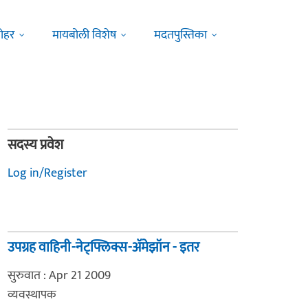
ोहर
मायबोली विशेष
मदतपुस्तिका
सदस्य प्रवेश
Log in/Register
उपग्रह वाहिनी-नेट्फ्लिक्स-अ‍ॅमेझॉन - इतर
सुरुवात : Apr 21 2009
व्यवस्थापक