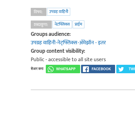
उपग्रह वाहिनी
विषय:
नेटफ्लिक्स
प्राईम
शब्दखुणा:
Groups audience:
उपग्रह वाहिनी-नेट्फ्लिक्स-अ‍ॅमेझॉन - इतर
Group content visibility:
Public - accessible to all site users
शेअर करा
WHATSAPP
FACEBOOK
TW