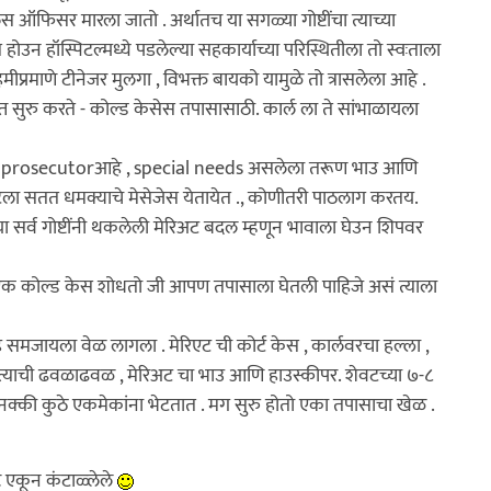
ऑफिसर मारला जातो . अर्थातच या सगळ्या गोष्टींचा त्याच्या
स होउन हॉस्पिटल्मध्ये पडलेल्या सहकार्याच्या परिस्थितीला तो स्वःताला
ीप्रमाणे टीनेजर मुलगा , विभक्त बायको यामुळे तो त्रासलेला आहे .
्त सुरु करते - कोल्ड केसेस तपासासाठी. कार्ल ला ते सांभाळायला
public prosecutorआहे , special needs असलेला तरूण भाउ आणि
ेरीएटला सतत धमक्याचे मेसेजेस येतायेत ., कोणीतरी पाठलाग करतय.
सर्व गोष्टींनी थकलेली मेरिअट बदल म्हणून भावाला घेउन शिपवर
ातून एक कोल्ड केस शोधतो जी आपण तपासाला घेतली पाहिजे असं त्याला
समजायला वेळ लागला . मेरिएट ची कोर्ट केस , कार्लवरचा हल्ला ,
जाउन त्याची ढवळाढवळ , मेरिअट चा भाउ आणि हाउस्कीपर. शेवटच्या ७-८
क्की कुठे एकमेकांना भेटतात . मग सुरु होतो एका तपासाचा खेळ .
ट एकून कंटाळ्लेले