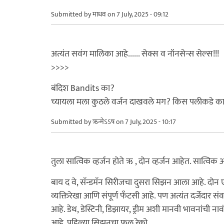
Submitted by
माधव
on 7 July, 2025 - 09:12
अत्यंत सवंग मालिका आहे...... सेक्स व नॉनसेन्स सेल्स!!!
>>>>
बंदिश Bandits का?
च्यायला मला कुठले वर्जन दाखवले मग? किस पलीकडे का
Submitted by
ऋन्मेऽऽष
on 7 July, 2025 - 10:17
तुला सात्विक व्हर्जन होते ऋ , दोन व्हर्जन आहेत. सात्वि
बाय द वे, सॅन्डमॅन सिरीजचा दुसरा सिझन आला आहे. दोन ए
व्यक्तिरेखा आणि संपूर्ण फॅंटसी आहे. पण अत्यंत दर्जेदार स
आहे. डेथ, डेस्टिनी, डिझायर, ड्रीम अशी मानवी भावनांची न
आहे. पहिल्या सिझनचा फुल रेको.