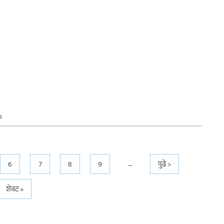
s
…
6
7
8
9
पुढे >
शेवट »