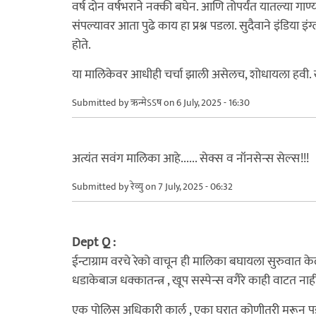
वर्ष दोन वर्षभराने नक्की बघेन. आणि तोपर्यंत यातल्या ग
संपल्यावर आता पुढे काय हा प्रश्न पडला. सुदैवाने इंडिया इ
होते.
या मालिकेवर आधीही चर्चा झाली असेलच, शोधायला हवी. खर
Submitted by
ऋन्मेऽऽष
on 6 July, 2025 - 16:30
अत्यंत सवंग मालिका आहे...... सेक्स व नॉनसेन्स सेल्स!!!
Submitted by
रेव्यु
on 7 July, 2025 - 06:32
Dept Q :
ईन्टाग्राम वरचे रेको वाचून ही मालिका बघायला सुरुवात क
धडाकेबाज धक्कातन्त्र , खूप सस्पेन्स वगैरे काही वाटत ना
एक पोलिस अधिकारी कार्ल , एका घरात कोणीतरी मरून पडल