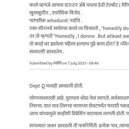
कार्ल म्हणजे आपला डाउन्टन अ‍ॅबे मधला हेन्री टेल्बॉट ( मेर
खुसखुशीत , उपरोधिक विनोद .
पारंपारिक whodunit नाहीये .
एका सीनम्ध्ये समोरचा कार्ल ला विचारतो , "honestly d
तर तो म्हणतो "Honestly , I donno . But atleast
तो कार्ल् वर झालेला पहिला हल्याच पुढे काय होत? हे नविन
सध्यातरी आवडतेय .
Submitted by
स्वस्ति
on 7 July, 2025 - 08:46
Dept Q मलाही आवडली होती.
लोणच्यासारखी आहे. मुरायला थोडा वेळ लागतो. सर्वसाधा
तिसर्‍या. यात मात्र तिसर्‍या भागाच्या शेवटपर्यंत फारश
जागा यांच्यामुळे काहीशी डिप्रेसिंग वाटायला लागली होती.
सगळ्यात जास्त आवडली ती पात्रनिर्मिती. प्रत्येक पात्र,