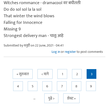
Witches rommance - dramacool वर बघीतली
Do do sol sol la la sol
That winter the wind blows
Falling for Innocence
Missing 9
Strongest delivery man - चालू आहे
Submitted by
धनुडी
on 22 June, 2021 - 04:41
Log in
or
register
to post comments
Pages
« सुरुवात
< मागे
1
2
3
4
5
6
7
8
9
…
पुढे >
शेवट »