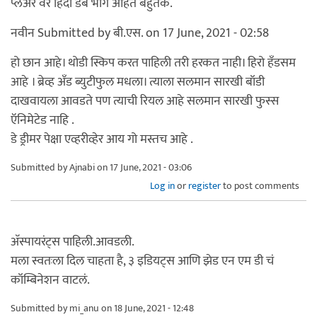
प्लेअर वर हिंदी डब भाग आहेत बहुतेक.
नवीन Submitted by बी.एस. on 17 June, 2021 - 02:58
हो छान आहे। थोडी स्किप करत पाहिली तरी हरकत नाही। हिरो हँडसम
आहे । ब्रेव्ह अँड ब्युटीफुल मधला। त्याला सलमान सारखी बॉडी
दाखवायला आवडते पण त्याची रियल आहे सलमान सारखी फुस्स
ऍनिमेटेड नाहि .
डे ड्रीमर पेक्षा एव्हरीव्हेर आय गो मस्तच आहे .
Submitted by
Ajnabi
on 17 June, 2021 - 03:06
Log in
or
register
to post comments
अ‍ॅस्पायरंट्स पाहिली.आवडली.
मला स्वतःला दिल चाहता है, ३ इडियट्स आणि झेड एन एम डी चं
कॉम्बिनेशन वाटलं.
Submitted by
mi_anu
on 18 June, 2021 - 12:48