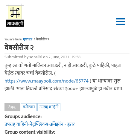
Skip to main content
You are here:
मुख्यपृष्ठ
/
वेबसीरीज २
वेबसीरीज २
Submitted by
sonalisl
on 2 June, 2021 - 19:58
तुम्हाला कोणती मालिका आवडली, नाही आवडली, कुठे पाहिली, पाहता
येईल त्यावर चर्चा वेबसीरीज. (
https://www.maayboli.com/node/65774
) या धाग्यावर सुरू
झाली. आता तिथली प्रतिसाद संख्या २०००+ झाल्यामुळे हा नवीन धागा..
मनोरंजन
उपग्रह वाहिनी
विषय:
Groups audience:
उपग्रह वाहिनी-नेट्फ्लिक्स-अ‍ॅमेझॉन - इतर
Group content visibility: