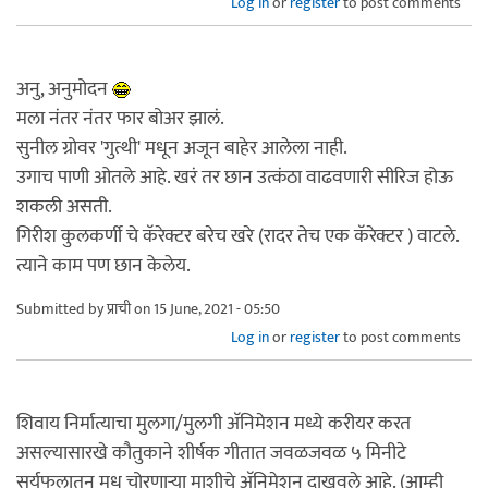
Log in
or
register
to post comments
अनु, अनुमोदन
मला नंतर नंतर फार बोअर झालं.
सुनील ग्रोवर 'गुत्थी' मधून अजून बाहेर आलेला नाही.
उगाच पाणी ओतले आहे. खरं तर छान उत्कंठा वाढवणारी सीरिज होऊ
शकली असती.
गिरीश कुलकर्णी चे कॅरेक्टर बरेच खरे (रादर तेच एक कॅरेक्टर ) वाटले.
त्याने काम पण छान केलेय.
Submitted by
प्राची
on 15 June, 2021 - 05:50
Log in
or
register
to post comments
शिवाय निर्मात्याचा मुलगा/मुलगी अ‍ॅनिमेशन मध्ये करीयर करत
असल्यासारखे कौतुकाने शीर्षक गीतात जवळजवळ ५ मिनीटे
सूर्यफूलातून मध चोरणार्‍या माशीचे अ‍ॅनिमेशन दाखवले आहे. (आम्ही