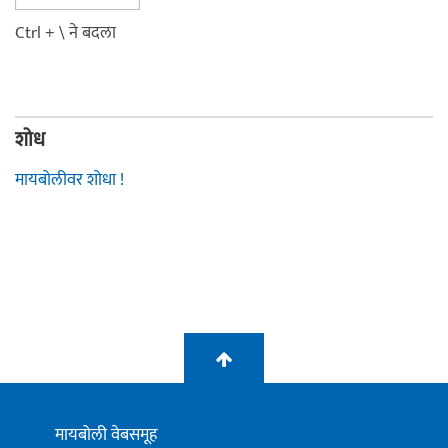
Ctrl + \ ने बदला
शोध
मायबोलीवर शोधा !
मायबोली वेबसमूह