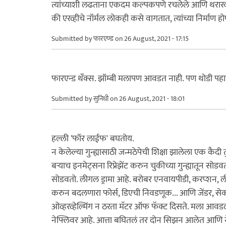
त्यांच्याशी लढताना एकदम कल्पकपणे रचलेले आणि थरारक सीन्
की एरव्हीचे नॉर्मल लोकही कसे वागतात, त्यांच्या निर्माण होणार
Submitted by
फारएण्ड
on 26 August, 2021 - 17:15
फारएन्ड थँक्स. झॉम्बी मलापण आवडत नाही. पण थोडी पहा
Submitted by
सुनिधी
on 26 August, 2021 - 18:01
हल्ली 'फॉर लाईफ' बघतोय.
न केलेल्या गुन्ह्यासाठी जन्मठेपेची शिक्षा झालेला एक कै
बर्‍याच इनमेट्सना रिप्रेझेंट करुन चुकीच्या गुन्ह्यातून 
सोडवतो. लीगल ड्रामा आहे. बरोबर एनवायपीडी, करप्शन, लीगल
करुन बदलणारा फोर्स, डिएची निवडणूक... आणि जेंडर, सेक
ओव्हरव्हेल्मिंग न ठरता मॅटर ऑफ फॅक्ट दिसते. मला आवड
नेफ्लिवर आहे. आत्ता बघितलं तर दोन सिझन आलेत आणि ने