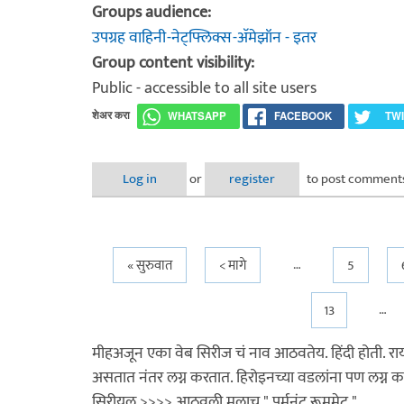
Groups audience:
उपग्रह वाहिनी-नेट्फ्लिक्स-अ‍ॅमेझॉन - इतर
Group content visibility:
Public - accessible to all site users
शेअर करा
WHATSAPP
FACEBOOK
TW
Log in
or
register
to post comment
…
Pages
« सुरुवात
< मागे
5
…
13
मीहअजून एका वेब सिरीज चं नाव आठवतेय. हिंदी होती. रायट
असतात नंतर लग्न करतात. हिरोइनच्या वडलांना पण लग्न 
सिरीयल.>>>> आठवली मलाच " पर्मनंट रूममेट "