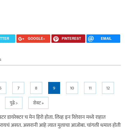
ITTER
GOOGLE+
PINTEREST
EMAIL
s
6
7
8
9
10
11
12
पुढे >
शेवट »
र डायरेक्टर च मेन हिरो होता. लिव्ह इन रिलेशन मध्ये राहात
करायचं असत. असरानी आहे त्यात मुलाचा आजोबा. चांगली धमाल होती