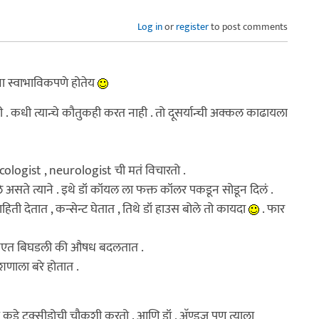
Log in
or
register
to post comments
ना स्वाभाविकपणे होतेय
ी . कधी त्यान्चे कौतुकही करत नाही . तो दूसर्यान्ची अक्कल काढायला
oncologist , neurologist ची मतं विचारतो .
असते त्याने . इथे डॉ कॉयल ला फक्त कॉलर पकडून सोडून दिलं .
िती देतात , कन्सेन्ट घेतात , तिथे डॉ हाउस बोले तो कायदा
. फार
 तब्यएत बिघडली की औषध बदलतात .
्शणाला बरे होतात .
ुज कडे टक्सीडोची चौकशी करतो . आणि डॉ , अ‍ॅण्ड्रुज पण त्याला