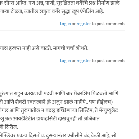
स आहेत. पण अन्न, पाणी, सुरक्षितता वगैरेंचे प्रश्न निर्माण झाले
्‍या टोळ्या, त्यातील शत्रुत्व वगैरे सुद्धा खूप एंगेजिंग आहे.
Log in
or
register
to post comments
यला हरकत नाही असे वाटते. मागची चर्चा शोधते.
Log in
or
register
to post comments
दी तुरुंगात राहुन कायद्याची पदवी आणि बार मेंबरशिप मिळवतो आणि
सोडवतो आणि शेवटी स्वतःलाही (हे अजुन झालं नाहीये.. पण होईलच)
 आणि तुरुंगातील न बदलू इच्छिणार्‍या सिस्टिम, ते मॅन्युप्युलेट
्शुअल आयडेंटिटीत डायव्हर्सिटी दाखवुनही ती अजिबात
ली सिरीज.
फ्लिवर एकच दिसतोय. दुसर्‍यानंतर एबीसीने बंद केली आहे, सो