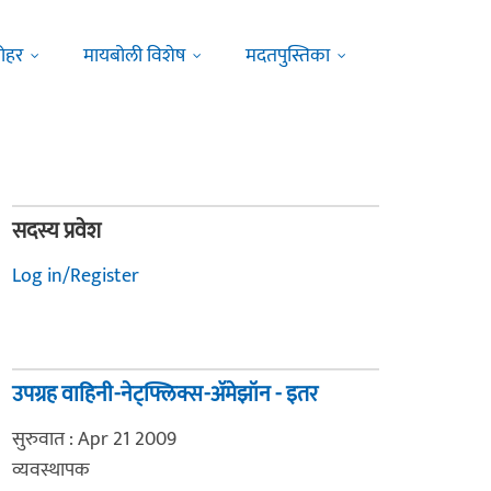
ोहर
मायबोली विशेष
मदतपुस्तिका
सदस्य प्रवेश
Log in/Register
उपग्रह वाहिनी-नेट्फ्लिक्स-अ‍ॅमेझॉन - इतर
सुरुवात : Apr 21 2009
व्यवस्थापक