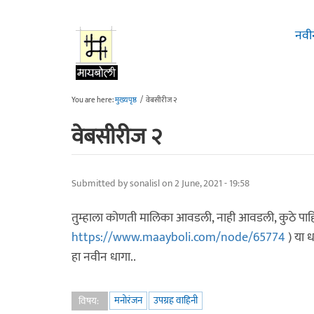
Skip to main content
नवी
You are here:
मुख्यपृष्ठ
/
वेबसीरीज २
वेबसीरीज २
Submitted by
sonalisl
on 2 June, 2021 - 19:58
तुम्हाला कोणती मालिका आवडली, नाही आवडली, कुठे पाहिली
https://www.maayboli.com/node/65774
) या ध
हा नवीन धागा..
मनोरंजन
उपग्रह वाहिनी
विषय: