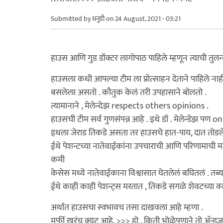
Submitted by
धनुडी
on 24 August, 2021 - 03:21
हाउस आणि गुड डॉक्टर लागोपाठ पाहिले म्हणून त्याची तुल
हाउसला कधी आपल्या टीम ला प्रोत्साहन देताने पाहिले नाह
बसलेला असतो . कौतुक केलं तरी उपहासाने बोलतो .
त्यामानाने , मेलेन्देझ respects others opinions .
हाउसची टीम सर्व गुणसंपन्न आहे . इथे डॉ . मेलेन्डेझ पण 
इथला जेराड तिकडे असता तर हाउसचे हात-पाय, दात तोडले 
ईथे पेशन्टच्या नातेवाईकांना उपचाराची आणि परिणामाची माह
कमी
केसेस मध्ये नातेवाईकाना विश्वासात घेतलेलं बघितलं .
ईथे काही काही पेशन्ट्स मरतात , तिकडे सगळे शेवटच्या क
अर्थात हाउसचा स्वभावच तसा दाखवला आहे म्हणा .
मर्फी खरंच क्युट आहे. >>> हो . किती भोळेपणाने तो अ‍ॅन्ड्र