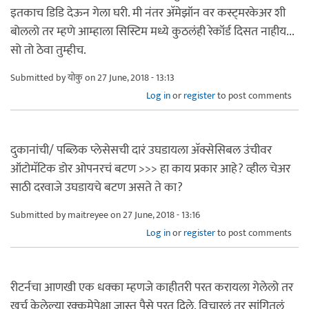
इतकाच डिडि देऊन गेला घरी. मी नंतर अ‍ॅमेझॉन वर कस्ट्मरकेअर शी
बोललो तर म्हणे आम्हाला सिस्टिम मध्ये कुठलंही रेकॉर्ड दिसत नाहीय...
सो तो ठेवा तुम्हीच.
Submitted by
योकु
on 27 June, 2018 - 13:13
Log in
or
register
to post comments
दुकानांची/ पब्लिक प्लेसेसची दारं उघडायला अ‍ॅक्सेसिबल उंचीवर
ऑटोमॅटिक डोर ओपनरचं बटण >>> हा काय प्रकार आहे? व्हील चेअर
साठी दरवाजे उघडायचे बटण असते ते का?
Submitted by
maitreyee
on 27 June, 2018 - 13:16
Log in
or
register
to post comments
रीटर्नचा आणखी एक धक्का म्हणजे काहीतरी परत करायला गेलेलो तर
खर्च केलेल्या रक्कमेपेक्षा जास्त पैसे परत दिले. विचारलं तर सांगितलं