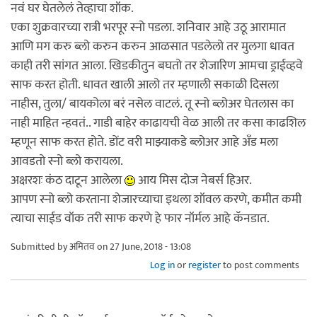
नवं घर घेतलेलं तेव्हाचा शॉक.
एका शुक्रवारच्या रात्री भरपूर स्नो पडला. शनिवार आहे उठू आरामात
आणि मग करु ब्लो करुन करुन आळसात पडलेलो तर मुलगा धावत
काही तरी सांगत आला. खिडकीतुन बघतो तर शेजारिण आमचा ड्राईव्हवे
साफ करत होती. धावत खाली आलो तर म्हणाली सकाळी दिसला
नाहीस, तुला/ बायकोला बरं नसेल वाटलं. तू स्नो ब्लोअर घेतलास का
नाही माहित न्हवतं.. गाडी बाहेर काढायची वेळ आली तर कसा काढशिल
म्हणून साफ करत होते. डोंट वरी माझ्याकडे ब्लोअर आहे अँड मला
आवडतो स्नो ब्लो करायला.
अक्षरशः कंठ दाटून आलेला
आय मिस दोज नेबर्स हिअर.
आपण स्नो ब्लो करताना शेजारच्याचा इथला शॉवल करणे, कमीत कमी
त्याचा साईड वॉक तरी साफ करणे हे फार नॉर्मल आहे कॅनडात.
Submitted by
अमितव
on 27 June, 2018 - 13:08
Log in
or
register
to post comments