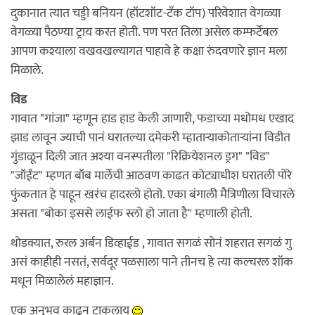
दुकानात त्यात चड्डी बनियन (हॉटशॉट-टॅंक टॉप) परिवेशात वेगळ्या
वेगळ्या पैठण्या ट्राय करत होती. पण परत तिला असेल कम्फर्टेबल
आपण कश्याला वखवखल्यागत पाहावे हे कक्षा रुंदवणारे ज्ञान मला
मिळाले.
विड
गावात "गांजा" म्हणून हाड हाड केली जाणारी, फडाच्या मधोमध एखाद
झाड लावून ज्याची पानं घरातल्या दमेकरी म्हाताऱ्याकोताऱ्यांना विडीत
गुंडाळून दिली जात अश्या वनस्पतीला "रिक्रियेशनल ड्रग" "विड"
"जॉईंट" म्हणत बॉब मार्लेची आठवण काढत कोट्याधीश घरातली पोरे
फुंकतात हे पाहून खरंच हादरलो होतो. एका बंगाली मैत्रिणीला विचारले
असता "बोका इससे लाईफ स्लो हो जाता है" म्हणाली होती.
थोडक्यात, रुरल अर्बन डिव्हाईड , गावात सगळं सोनं शहरात सगळं गु
असं काहीही नसतं, सर्वदूर पळसाला पाने तीनच हे त्या कल्चरल शॉक
मधून मिळालेलं महाज्ञान.
एक अनुभव काढून टाकलाय