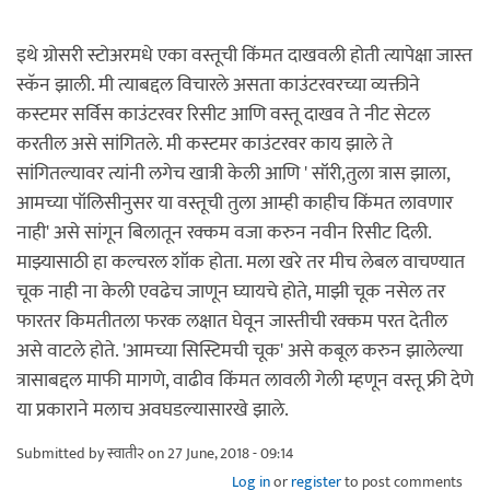
इथे ग्रोसरी स्टोअरमधे एका वस्तूची किंमत दाखवली होती त्यापेक्षा जास्त
स्कॅन झाली. मी त्याबद्दल विचारले असता काउंटरवरच्या व्यक्तीने
कस्टमर सर्विस काउंटरवर रिसीट आणि वस्तू दाखव ते नीट सेटल
करतील असे सांगितले. मी कस्टमर काउंटरवर काय झाले ते
सांगितल्यावर त्यांनी लगेच खात्री केली आणि ' सॉरी,तुला त्रास झाला,
आमच्या पॉलिसीनुसर या वस्तूची तुला आम्ही काहीच किंमत लावणार
नाही' असे सांगून बिलातून रक्कम वजा करुन नवीन रिसीट दिली.
माझ्यासाठी हा कल्चरल शॉक होता. मला खरे तर मीच लेबल वाचण्यात
चूक नाही ना केली एवढेच जाणून घ्यायचे होते, माझी चूक नसेल तर
फारतर किमतीतला फरक लक्षात घेवून जास्तीची रक्कम परत देतील
असे वाटले होते. 'आमच्या सिस्टिमची चूक' असे कबूल करुन झालेल्या
त्रासाबद्दल माफी मागणे, वाढीव किंमत लावली गेली म्हणून वस्तू फ्री देणे
या प्रकाराने मलाच अवघडल्यासारखे झाले.
Submitted by
स्वाती२
on 27 June, 2018 - 09:14
Log in
or
register
to post comments