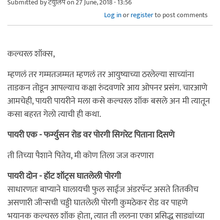
Submitted by
टयुलिप
on 27 June, 2018 - 13:56
Log in
or
register
to post comments
कल्चरल शॉक्स,
म्हणलं तर गम्मतजम्मत म्हणलं तर आयुष्याच्या ठरलेल्या साच्यांना
ताडकन तोडून आपल्याच कक्षा रुंदवणारे आय ओपनर प्रसंग. चारआणे
आमचेही, पायरी पायरीने मला कसे कल्चरल शॉक बसले अन मी त्यातून
कसा बहरत गेलो त्याची ही कथा.
पायरी एक - फर्ग्युसन रोड वर पोरगी सिगरेट पिताना दिसणे
ती तिच्या पैशाने पितेय, मी कोण तिला जज करणारा
पायरी दोन - हॉट शॉट्स घातलेली पोरगी
साधारणतः बाप्याने घालायची फुल साईज अंडरपॅन्ट असते तितकीच
असणारी जीन्सची चड्डी घातलेली पोरगी कुमठेकर रोड वर पाहणे
भयानक कल्चरल शॉक होता, त्यात ती ललना एका प्रसिद्ध साड्यांच्या