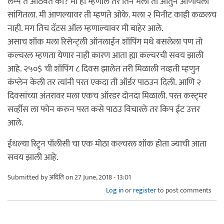
लॅम्प ते आठवत का? मी हो म्हणाले तर तिने मला तो आतुन आणायला
सांगितला. मी आणल्यावर ती म्हणते ओके. मला २ मिनीट काही कळलच
नाही. मग तिच दॅटस ऑल म्हणाल्यावर मी बाहेर आले.
असाच शॉक मला रिसेन्ट्ली ऑनलाईन शॉपिंग मधे बसलेला पण तो
कल्चरल म्हणता येणार नाही कारण आता ह्या कल्चरची सवय झाली
आहे. २५०$ ची शॉपिंग ८ दिवस झालेत तरी मिळाली नव्हती म्हणुन
कंप्लेन केली तर त्यांनी परत एकदा ती ऑर्डर पाठउन दिली. आणि २
दिवसांच्या अंतरावर मला एकच ऑरडर दोनदा मिळाली. परत कस्ट्मर
सर्व्हीस ला फोन करुन परत कसे पाठउ विचारले तर किप ईट उत्तर
आले.
ईथल्या रिट्र्न पॉलीसी चा एक मोठा कल्चरल शॉक होता ज्याची आता
सवय झाली आहे.
Submitted by
अदिति
on 27 June, 2018 - 13:01
Log in
or
register
to post comments