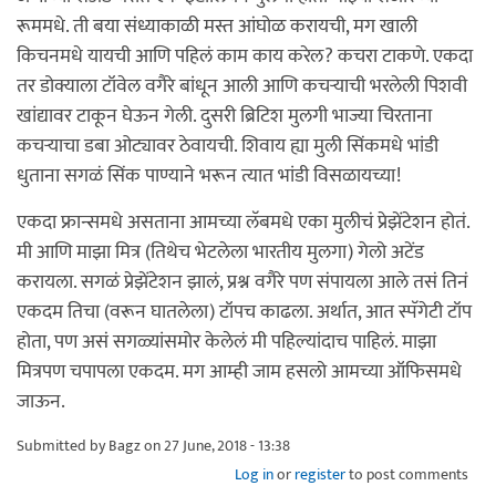
रूममधे. ती बया संध्याकाळी मस्त आंघोळ करायची, मग खाली
किचनमधे यायची आणि पहिलं काम काय करेल? कचरा टाकणे. एकदा
तर डोक्याला टॉवेल वगैरे बांधून आली आणि कचर्‍याची भरलेली पिशवी
खांद्यावर टाकून घेऊन गेली. दुसरी ब्रिटिश मुलगी भाज्या चिरताना
कचर्‍याचा डबा ओट्यावर ठेवायची. शिवाय ह्या मुली सिंकमधे भांडी
धुताना सगळं सिंक पाण्याने भरून त्यात भांडी विसळायच्या!
एकदा फ्रान्समधे असताना आमच्या लॅबमधे एका मुलीचं प्रेझेंटेशन होतं.
मी आणि माझा मित्र (तिथेच भेटलेला भारतीय मुलगा) गेलो अटेंड
करायला. सगळं प्रेझेंटेशन झालं, प्रश्न वगैरे पण संपायला आले तसं तिनं
एकदम तिचा (वरून घातलेला) टॉपच काढला. अर्थात, आत स्पॅगेटी टॉप
होता, पण असं सगळ्यांसमोर केलेलं मी पहिल्यांदाच पाहिलं. माझा
मित्रपण चपापला एकदम. मग आम्ही जाम हसलो आमच्या ऑफिसमधे
जाऊन.
Submitted by
Bagz
on 27 June, 2018 - 13:38
Log in
or
register
to post comments