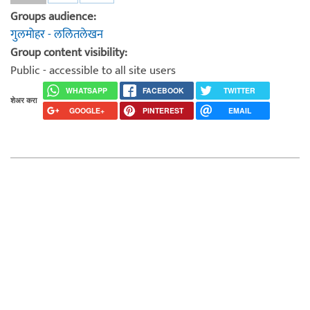
Groups audience:
गुलमोहर - ललितलेखन
Group content visibility:
Public - accessible to all site users
WHATSAPP
FACEBOOK
TWITTER
शेअर करा
GOOGLE+
PINTEREST
EMAIL