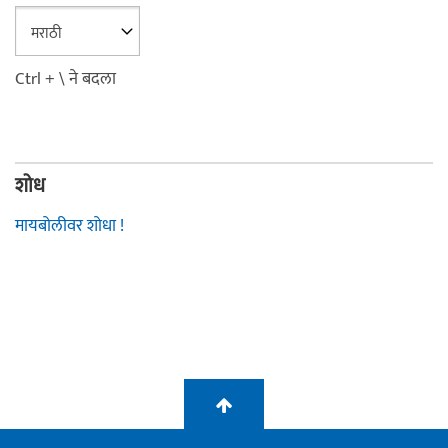
Ctrl + \ ने बदला
शोध
मायबोलीवर शोधा !