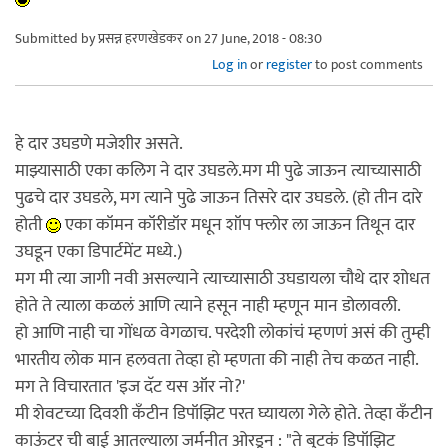
Submitted by
प्रसन्न हरणखेडकर
on 27 June, 2018 - 08:30
Log in
or
register
to post comments
हे दार उघडणे मजेशीर असते.
माझ्यासाठी एका कलिग ने दार उघडले.मग मी पुढे जाऊन त्याच्यासाठी
पुढचे दार उघडले, मग त्याने पुढे जाऊन तिसरे दार उघडले. (हो तीन दारे
होती
एका कॉमन कॉरीडॉर मधून शॉप फ्लोर ला जाऊन तिथून दार
उघडून एका डिपार्टमेंट मध्ये.)
मग मी त्या जागी नवी असल्याने त्याच्यासाठी उघडायला चौथे दार शोधत
होते ते त्याला कळलं आणि त्याने हसून नाही म्हणून मान डोलावली.
हो आणि नाही चा गोंधळ वेगळाच. परदेशी लोकांचं म्हणणं असं की तुम्ही
भारतीय लोक मान हलवता तेव्हा हो म्हणता की नाही तेच कळत नाही.
मग ते विचारतात 'इज दॅट यस ऑर नो?'
मी शेवटच्या दिवशी कँटीन डिपॉझिट परत घ्यायला गेले होते. तेव्हा कँटीन
काऊंटर ची बाई आतल्याला जर्मनीत ओरडून : "ते बुटकं डिपॉझिट