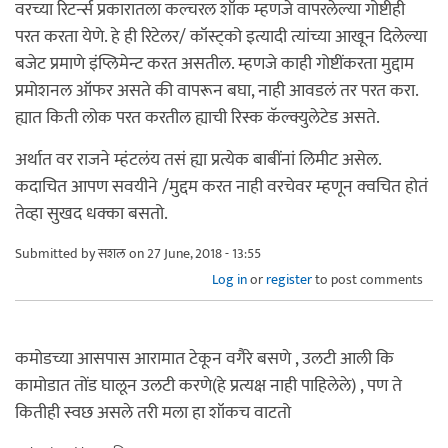
वरच्या रिटर्न्स प्रकारातला कल्चरल शॉक म्हणजे वापरलेल्या गोष्टीही
परत करता येणे. हे ही रिटेलर/ कॉस्ट्को इत्यादी त्यांच्या आखून दिलेल्या
बजेट प्रमाणे इंप्लिमेन्ट करत असतील. म्हणजे काही गोष्टींकरता मुद्दाम
प्रमोशनल ऑफर असते की वापरून बघा, नाही आवडलं तर परत करा.
ह्यात किती लोक परत करतील ह्याची रिस्क कॅल्क्युलेटेड असते.
अर्थात वर राजने म्हंटलंय तसं ह्या प्रत्येक बाबींनां लिमीट असेल.
कदाचित आपण सवयीने /मुद्दम करत नाही वरचेवर म्हणून क्वचित होतं
तेव्हा सुखद धक्का बसतो.
Submitted by
सशल
on 27 June, 2018 - 13:55
Log in
or
register
to post comments
कमोडच्या आसपास आरामात टेकून वगैरे बसणे , उलटी आली कि
कामोडात तोंड घालून उलटी करणे(हे प्रत्यक्ष नाही पाहिलेले) , पण ते
कितीही स्वछ असले तरी मला हा शॉकच वाटतो