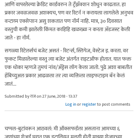
आणि वापरलेल्या क्रेडिट कार्डवरुन ते ट्रँझॅक्शन शोधुन काढतात. हा
प्रकार जवळजवळ अशक्यच, पण वर रिटर्न न करायला लागलेले अनुभव
वन्टाय्म एक्सेप्शन असु शकतात पण नॉर्म नाहि. मात्र, ३० दिवसात
वस्तुची कमी झालेली किंमत काहिहि खळख्ळ न करता अ‍ॅडजस्ट केली
जाते - हा नॉर्म.
सगळ्या रिटेलर्सचं बजेट असतं - रिटर्न्स, स्लिपेज, वेस्टेज इ. करता. वर
फुकट मिळालेल्या वस्तु त्या बजेट अंतर्गत राइटऑफ होतात. यात फक्त
एक धोका म्हणजे तुमचं नांव/अ‍ॅड्रेस लॉग केला जातो. पुढे अशा बाबतीत
हॅबिच्युअल प्रकार आढळला तर त्या व्यक्तिला लाइफटाइम बॅन केलं
जातं...
Submitted by
राज
on 27 June, 2018 - 13:37
Log in
or
register
to post comments
चप्पल-बुटांवरून आठवलं: मी ऑक्सफर्डला असताना आमच्या ६
जणांच्या शेअर्ड घरात एक इटालियन मुलगी होती माझ्या शेजारच्या