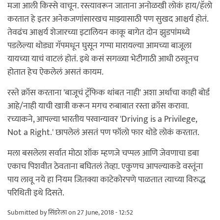
मजा आली किस्से वाचून. रस्त्यावरून जाताना अनोळखी लोकं हाय/हॅलो
करतात हे इतर अनेकजणांसारखच माझ्यासाठी पण सुखद आश्चर्य होतं.
तेवढंच आश्चर्य शेजारच्या इटालियन काकू बागेत दोन झुडपांमध्ये
पडलेल्या थोड्या गॅपमधून घुसून गप्पा मारायल्या आमच्या बाजूला
यायच्या याचं वाटलं होतं. इथे कसं सगळ्या भेटीगाठी आधी ठरवूनच
होतात हेच ऐकलेलं असतं कायम.
रस्ते क्रॉस करताना 'बाजूचं ट्रॅफिक थांबत नाही' अशा अर्थाचा काही बोर्ड
आहे/नाही याची खात्री करून मगच रुबाबात रस्ता क्रॉस करावा.
रच्याकने, आपल्या भारतीय परवान्यावर 'Driving is a Privilege,
Not a Right.' छापलेलं असतं पण फॉलो फार थोडे लोकं करतात.
मला बसलेला सर्वात मोठा शॉक म्हणजे चप्पल आणि जेवणाचा डबा
एकाच पिशवीत ठेवताना बघितलं तेव्हा. एकुणच आपल्याकडे वस्तूंना
पाय लावू नये हा नियम जितक्या काटेकोरपणे पाळतात त्याच्या विरुद्ध
परिथिती इथे दिसते.
Submitted by
सिंडरेला
on 27 June, 2018 - 12:52