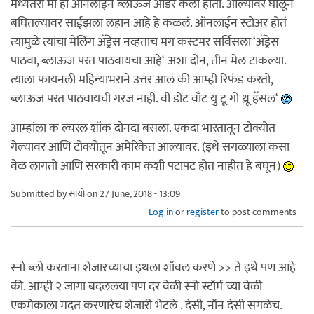
मध्यंतरी मी ही ऑनलाईन ब्लाऊज ऑर्डर केला होता. आल्यावर घालून
बघितल्यावर साईझला लहान आहे हे कळलं. ऑनलाईन स्टोअर होतं
त्यामुळे त्यांचा मेलिंग अ‍ॅड्रेस नव्हताच मग कस्टमर सर्विसला ‘अ‍ॅड्रेस
पाठवा, ब्लाऊज परत पाठवायचा आहे‘ अशा दोन, तीन मेल टाकल्या.
त्याला फायनली महिन्याभराने उत्तर आलं की आम्ही रिफंड करतो,
ब्लाऊज परत पाठवायची गरज नाही. वी डोंट वाँट यु टू गो थ्रू हॅसल‘
आम्हांला क ल्चरल शॉक दोनदा बसला. एकदा भारतातून टोक्योत
गेल्यावर आणि टोक्योतून अमेरिकेत आल्यावर. (इथे सगळ्याला कसा
वेळ लागतो आणि सरकारी काम कशी पटापट होत नाहीत हे बघून)
Submitted by
सायो
on 27 June, 2018 - 13:09
Log in
or
register
to post comments
स्नो ब्लो करताना शेजारच्याचा इथला शॉवल करणे >> ते इथे पण आहे
की. आम्ही २ जागा बदललया पण दर वेळी स्नो स्टॉर्म च्या वेळी
एकमेकाला मदत करणारेच शेजारी भेटले . देसी, नॉन देसी सगळेच.