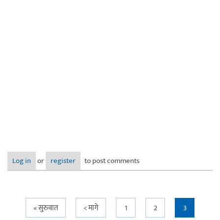
Log in
or
register
to post comments
Pages
« सुरुवात
< मागे
1
2
3