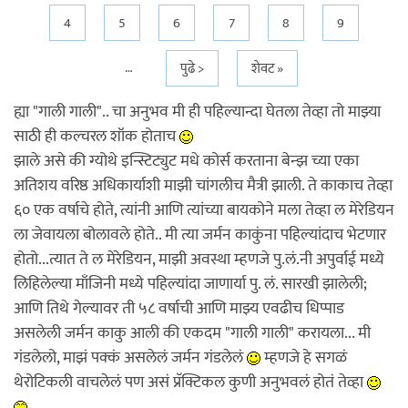
4
5
6
7
8
9
…
पुढे >
शेवट »
ह्या "गाली गाली".. चा अनुभव मी ही पहिल्यान्दा घेतला तेव्हा तो माझ्या
साठी ही कल्चरल शॉक होताच
झाले असे की ग्योथे इन्स्टिट्युट मधे कोर्स करताना बेन्झ च्या एका
अतिशय वरिष्ठ अधिकार्याशी माझी चांगलीच मैत्री झाली. ते काकाच तेव्हा
६० एक वर्षाचे होते, त्यांनी आणि त्यांच्या बायकोने मला तेव्हा ल मेरेडियन
ला जेवायला बोलावले होते.. मी त्या जर्मन काकुंना पहिल्यांदाच भेटणार
होतो...त्यात ते ल मेरेडियन, माझी अवस्था म्हणजे पु.लं.नी अपुर्वाई मध्ये
लिहिलेल्या माँजिनी मध्ये पहिल्यांदा जाणार्या पु. लं. सारखी झालेली;
आणि तिथे गेल्यावर ती ५८ वर्षाची आणि माझ्य एवढीच धिप्पाड
असलेली जर्मन काकु आली की एकदम "गाली गाली" करायला... मी
गंडलेलो, माझं पक्कं असलेलं जर्मन गंडलेलं
म्हणजे हे सगळं
थेरोटिकली वाचलेलं पण असं प्रॅक्टिकल कुणी अनुभवलं होतं तेव्हा