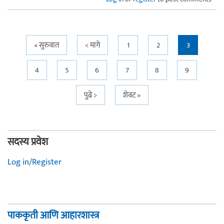
Pages
« सुरुवात
< मागे
1
2
3
4
5
6
7
8
9
पुढे >
शेवट »
सदस्य प्रवेश
Log in/Register
पाककृती आणि आहारशास्त्र