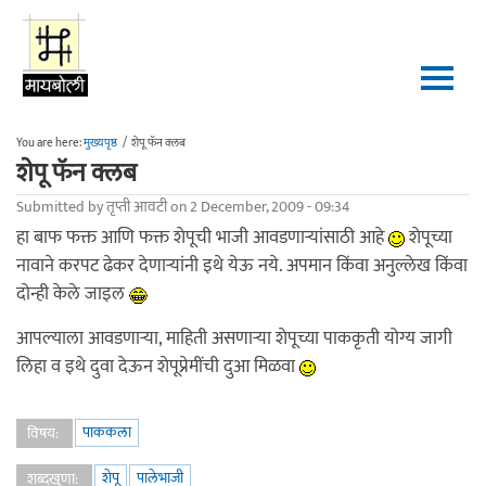
Skip to main content
You are here:
मुख्यपृष्ठ
/
शेपू फॅन क्लब
शेपू फॅन क्लब
Submitted by
तृप्ती आवटी
on 2 December, 2009 - 09:34
हा बाफ फक्त आणि फक्त शेपूची भाजी आवडणार्‍यांसाठी आहे
शेपूच्या
नावाने करपट ढेकर देणार्‍यांनी इथे येऊ नये. अपमान किंवा अनुल्लेख किंवा
दोन्ही केले जाइल
आपल्याला आवडणार्‍या, माहिती असणार्‍या शेपूच्या पाककृती योग्य जागी
लिहा व इथे दुवा देऊन शेपूप्रेमींची दुआ मिळवा
पाककला
विषय:
शेपू
पालेभाजी
शब्दखुणा: