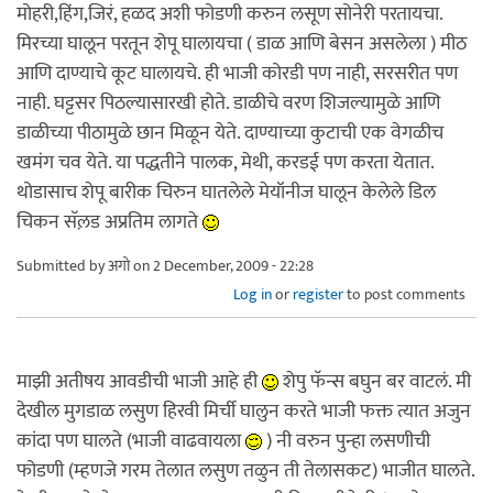
मोहरी,हिंग,जिरं, हळद अशी फोडणी करुन लसूण सोनेरी परतायचा.
मिरच्या घालून परतून शेपू घालायचा ( डाळ आणि बेसन असलेला ) मीठ
आणि दाण्याचे कूट घालायचे. ही भाजी कोरडी पण नाही, सरसरीत पण
नाही. घट्टसर पिठल्यासारखी होते. डाळीचे वरण शिजल्यामुळे आणि
डाळीच्या पीठामुळे छान मिळून येते. दाण्याच्या कुटाची एक वेगळीच
खमंग चव येते. या पद्धतीने पालक, मेथी, करडई पण करता येतात.
थोडासाच शेपू बारीक चिरुन घातलेले मेयॉनीज घालून केलेले डिल
चिकन सॅल़ड अप्रतिम लागते
Submitted by
अगो
on 2 December, 2009 - 22:28
Log in
or
register
to post comments
माझी अतीषय आवडीची भाजी आहे ही
शेपु फॅन्स बघुन बर वाटलं. मी
देखील मुगडाळ लसुण हिरवी मिर्ची घालुन करते भाजी फक्त त्यात अजुन
कांदा पण घालते (भाजी वाढवायला
) नी वरुन पुन्हा लसणीची
फोडणी (म्हणजे गरम तेलात लसुण तळुन ती तेलासकट) भाजीत घालते.