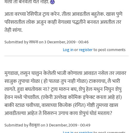
मला ती बनवता येत नाही.
आता वरच्या रेसिपीज ट्राय करेन. तीला आवडतील बहुतेक. खास पुणे
परिसरातील लोक अजुन काही वेगळ्या पद्धतीने बनवत असतील तर
तेही सांगा.
Submitted by
साधना
on 3 December, 2009 - 00:46
Log in
or
register
to post comments
मुगडाळ, लसुन घालुन केलेली भाजी कोणाला आवडत नसेल तर त्यावर
साजुक तुपाचा गोळा ( हो पातळ तुप नाही गोळा) टाकायचा, लै भारी
लागते. हुडा बघतोयस ना? ट्राय मारुन बघ, शेपु हेल मधुन निघुन शेपु
हेवन मध्ये पोचशील. (एकेरी उल्लेख कॉमिक इफेक्ट करता आहे हां)
बाकी रटाळ चवीच्या, वासाच्या कित्येक (रंगित) गोष्टी तुमच्या खास
आवडीतल्या आहेत ते विसरुन उगाच काय शेपुचं घोडं मरताय?
Submitted by
वैद्यबुवा
on 3 December, 2009 - 00:49
Log in
or
register
to post comments