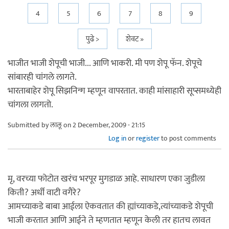
4
5
6
7
8
9
पुढे >
शेवट »
भाजीत भाजी शेपूची भाजी... आणि भाकरी. मी पण शेपू फॅन. शेपूचे
सांबारही चांगले लागते.
भारताबाहेर शेपू सिझनिन्ग म्हणून वापरतात. काही मांसाहारी सूप्समध्येही
चांगला लागतो.
Submitted by
लालू
on 2 December, 2009 - 21:15
Log in
or
register
to post comments
मृ, वरच्या फोटोत खरंच भरपूर मुगडाळ आहे. साधारण एका जुडीला
किती? अर्धी वाटी वगैरे?
आमच्याकडे बाबा आईला ऐकवतात की ह्यांच्याकडे,त्यांच्याकडे शेपूची
भाजी करतात आणि आईने ते म्हणतात म्हणून केली तर हातच लावत