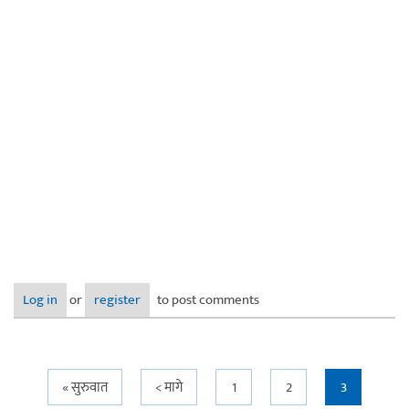
Log in
or
register
to post comments
Pages
« सुरुवात
< मागे
1
2
3