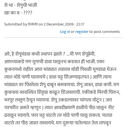
शे भा - शेपुची भाजी
खा का व - ????
Submitted by
वत्सला
on 2 December, 2009 - 22:17
Log in
or
register
to post comments
अरे, हे शेपूमंडळ कधी स्थापन झाले ? ...मी पण शेपूप्रेमी.
आमच्याकडे पण मूगाची डाळ घालूनच करतात ही भाजी. एका
कुकरमध्ये राहील अशा भांड्यात तळाला थोडी पिवळी मूगडाळ घेऊन
त्यात थोडे पाणी घालायचे ( डाळ घट्ट शिजण्याइतपत ) आणि त्याच
भांड्यात वर चिरलेला शेपू दाबून बसवायचा. शेपू जास्त, डाळ कमी. मग
कुकरला व्यवस्थित शिट्ट्या काढून शिजवायची. एकीकडे मिरची चिरुन,
भरपूर लसूण ठेचून घ्यायचा. शेपू उकडल्यावर चांगला घोटून ( जरा
चरचरीत असते म्हणून ) त्यात आवडीप्रमाणे डाळीचे पीठ घालून नीट
ढवळून घ्यायचे. फार घट्ट वाटले तर थोडे पाणी घालू शकता. पातळ
वाटले तर पीठ जास्त लावायचे. मग दुसर्‍या पातेल्यात तेल तापवून