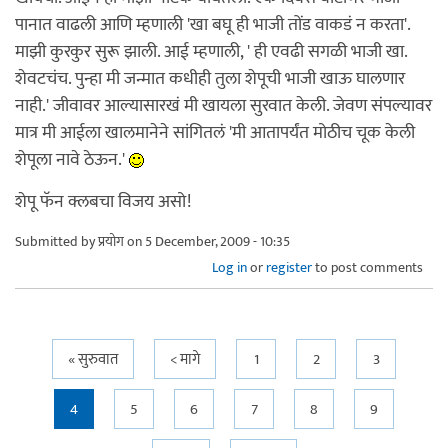
पानात वाढली आणि म्हणाली 'खा बघू ही भाजी तोंड वाकडं न करता'.
माझी कुरकुर सुरू झाली. आई म्हणाली, ' ही एवढी सगळी भाजी खा.
शेवटचंच. पुन्हा मी जन्मात कधीही तुला शेपूची भाजी खाऊ घालणार
नाही.' जीवावर आल्यासारखं मी खायला सुरवात केली. जेवण संपल्यावर
मात्र मी आईला खालमानेने सांगितलं 'मी आतापर्यंत मोठीच चूक केली
शेपूला नावे ठेऊन.'
शेपू फॅन क्लबचा विजय असो!
Submitted by
प्रयोग
on 5 December, 2009 - 10:35
Log in
or
register
to post comments
Pages
« सुरुवात
< मागे
1
2
3
4
5
6
7
8
9