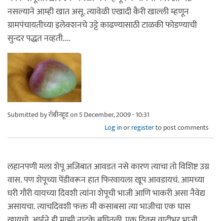
नसल्याने आम्ही खात असू. त्यावेळी एखादी कैरी खाल्ली म्हणून
ग्रामपंचायतीच्या इलेक्शनचे उट्टे काढण्यासाठी टाळकी फोडण्याची
सुन्दर पद्धत नव्हती....
Submitted by
रॉबीनहूड
on 5 December, 2009 - 10:31
Log in
or
register
to post comments
लहानपणी मला शेपू अजिबात आवडत नसे कारण त्याचा तो विशिष्ट उग्र
वास. पण शेपूच्या पेंडीवरून हात फिरवायला खूप आवडायचं. आमच्या
घरी गौरी यायच्या दिवशी त्यांना शेपूची भाजी आणि भाकरी असा नैवेद्य
असायचा. त्याचदिवशी फक्त मी कसाबसा त्या भाजीचा एक घास
खायचो. आईने ही माझी नाटके बघितली. एक दिवस वाटीभर भाजी