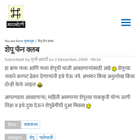
Skip to main content
You are here:
मुख्यपृष्ठ
/
शेपू फॅन क्लब
शेपू फॅन क्लब
Submitted by
तृप्ती आवटी
on 2 December, 2009 - 09:34
हा बाफ फक्त आणि फक्त शेपूची भाजी आवडणार्‍यांसाठी आहे
शेपूच्या
नावाने करपट ढेकर देणार्‍यांनी इथे येऊ नये. अपमान किंवा अनुल्लेख किंवा
दोन्ही केले जाइल
आपल्याला आवडणार्‍या, माहिती असणार्‍या शेपूच्या पाककृती योग्य जागी
लिहा व इथे दुवा देऊन शेपूप्रेमींची दुआ मिळवा
पाककला
विषय:
शेपू
पालेभाजी
शब्दखुणा: