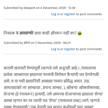
Submitted by
deepant
on 4 December, 2009 - 13:38
Log in
or
register
to post comments
निवडक
न आवडणारे
असा काही ऑपशन नाही का?
Submitted by
अवल
on 5 December, 2009 - 06:25
Log in
or
register
to post comments
कलमी व्हरायटी येण्यापूर्वी (म्हणजे तसे अजूनही आहे.) ,गावातल्या
प्रत्येक आम्ब्याच्या झाडाच्या फलांची विशेषतः कैर्‍यांची चव वेगवेगळी
असे. व या चवी झाडानिशी अख्ख्या गावात प्रसिद्ध असत. उदा.
आमट्या(खरे तर आम्बट्या , प्रचन्ड आम्बट, ), खोबर्‍या .खोबर्यासारखा,
शेन्दर्‍या (हे रंगावरून) इत्यादी. तसे आमच्या शेजार्‍याच्या झाडाला 'शेप्या'
आम्बा म्हणत का तर त्याची चव 'शेपट' (गावातला शब्द) लागे. म्हणजे
चक्क शेपूसारखी ! एक वेगळी चव म्हणून कधीमधी फार आम्बट