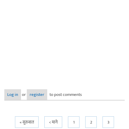
Log in
or
register
to post comments
Pages
« सुरुवात
< मागे
1
2
3