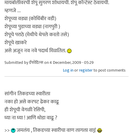
मायबोलीवरची शेपू सुगरण शोधायची. शेपू कॉन्टेस्ट ठेवायची.
म्हणजे ...
शेपूच्या वड्या (कोथिंबीर वडी)
शेपूच्या पुडाच्या वड्या (नागपुरी )
शेपूचे पराठे (मेथीचे थेपले करतो तसे)
शेपूचे खाकरे
असे अजून नव नवे पदार्थ मिळतिल.
Submitted by
डॅफोडिल्स
on 4 December, 2009 - 05:29
Log in
or
register
to post comments
सांगीन तिकडच्या स्वारीला
नका हो असे करपट ढेकर काढू
ही शेपूची वेगळी रेसिपी,
घ्या ना घ्या ! आणि थोडा वाढू ?
>>
जमलंय , तिकडच्या स्वारीचा वाण लागला वाट्टं