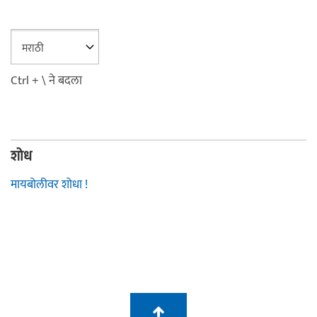
Ctrl + \ ने बदला
शोध
मायबोलीवर शोधा !