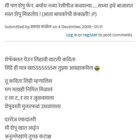
मी पण शेपु फॅन. बर्याच नव्या रेसीपीज कळाल्या.....सध्या इथे बाजारात
मस्त शेपू मिळतोय ! (आता बायकोची कंबख्ती! :P)
Submitted by
प्रकाश काळेल
on 4 December, 2009 - 01:11
Log in
or
register
to post comments
शेफॅक्लत येउन लिहावी वाटली कविता
सिंडे ही मात्र खाSSSSSSSस तुझ्या आग्रहाकरिता
तू कविता लिही म्हणालिस
मग मलाही निमित्त मिळालं
ट ला ट, र ला र जुळवायला
शेपूवरती मुक्ताफळं उधळायला
दररोज एकदातरी
मी शेपू खात जाईन
अनुल्लेखाचे तुच्छ कटाक्ष