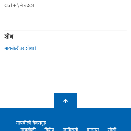
Ctrl + \ ने बदला
शोध
मायबोलीवर शोधा !
मायबोली वेबसमूह
मायबोली
विशेष
जाहिराती
बातम्या
सीसी