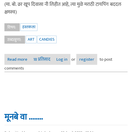
(मा. बो. व्रर खूप दिवासा नी लिहीत आहे, त्या मुळे मराठी टायपिंग बददल
क्षमस्व)
हस्तकला
विषय:
ART
CANDIES
शब्दखुणा:
Read more
about एक "candid" art
18 प्रतिसाद
Log in
or
register
to post
comments
मूनबे वा ........