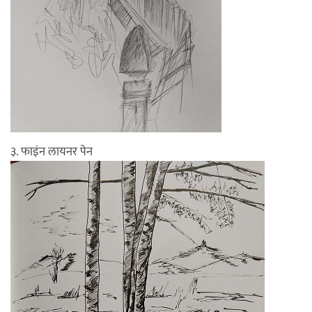
३. फाइंन लायनर पेन