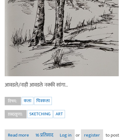
आवडले/नाही आवडले नक्की सांगा..
कला
चित्रकला
विषय:
SKETCHING
ART
शब्दखुणा:
Read more
about निसर्गचित्रे - स्केचेस
16 प्रतिसाद
Log in
or
register
to post