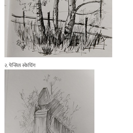
२. पेन्सिल स्केचिंग