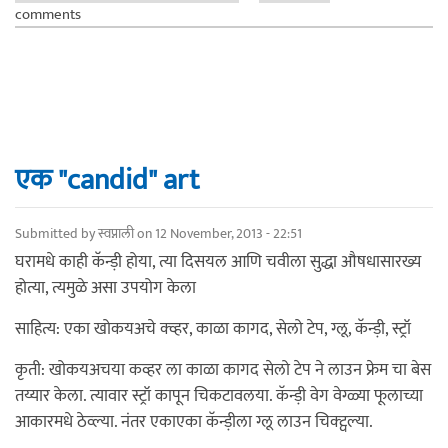
comments
एक "candid" art
Submitted by
स्वप्नाली
on 12 November, 2013 - 22:51
घरामधे काही कॅन्ड़ी होया, त्या दिसयल आणि चवीला सुद्धा औषधासारख्य
होत्या, त्यमुळे असा उपयोग केला
साहित्य: एका खोकयअचे क्व्हर, काळा कागद, सेलो टेप, ग्लू, कॅन्ड़ी, स्ट्रॉ
कृती: खोकयअचया कव्हर ला काळा कागद सेलो टेप ने लाउन फ्रेम चा बेस
तय्यार केला. त्यावार स्ट्रॉ कापून चिकटावलया. कॅन्ड़ी वेग वेग्ळ्या फूलाच्या
आकारमधे ठेव्ल्या. नंतर एकाएका कॅन्ड़ीला ग्लू लाउन चिक्ट्वल्या.