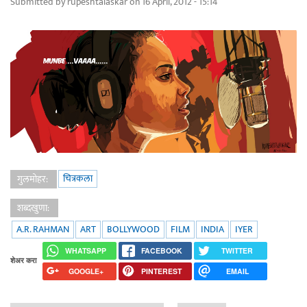
Submitted by
rupeshtalaskar
on 16 April, 2012 - 15:14
चित्रकला
गुलमोहर:
शब्दखुणा:
A.R. RAHMAN
ART
BOLLYWOOD
FILM
INDIA
IYER
WHATSAPP
FACEBOOK
TWITTER
शेअर करा
GOOGLE+
PINTEREST
EMAIL