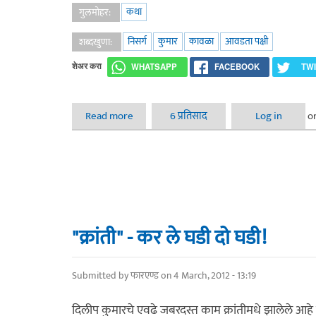
कथा
गुलमोहर:
निसर्ग
कुमार
कावळा
आवडता पक्षी
शब्दखुणा:
शेअर करा
WHATSAPP
FACEBOOK
TW
Read more
about कुमार
6 प्रतिसाद
Log in
o
"क्रांती" - कर ले घडी दो घडी!
Submitted by
फारएण्ड
on 4 March, 2012 - 13:19
दिलीप कुमारचे एवढे जबरदस्त काम क्रांतीमधे झालेले आहे की 