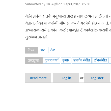
Submitted by
आशयगुणे
on 3 April, 2017 - 05:03
गेली अनेक शतके मनुष्याला अखंड साथ लाभत आली, ती स्व
येतात, जेव्हा या कलेची मीमांसा करणे गरजेचे होऊन जाते. क
अभ्यासक-समीक्षकांना कठोर शब्दांत टीकादेखील करावी ल
तुटलेला असतो.
कला
लेखन
विषय:
कुमार गंधर्व
कुमार
शास्त्रीय संगीत
लोकसंगीत
शब्दखुणा:
Read more
about पं कुमार गंधर्व - येत्या जयंती निमित्त लेख
Log in
or
register