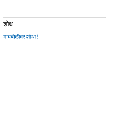
शोध
मायबोलीवर शोधा !