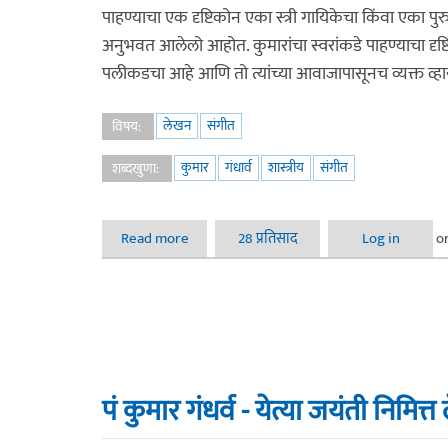
पाहण्याचा एक दृष्टिकोन एका स्त्री गायिकेचा किंवा 
अनुभवत आलेलो आहोत. कुमारांचा स्वरांकडे पाहण्याचा दृष्टि
पलीकडचा आहे आणि तो त्यांच्या आवाजापासूनच व्यक्त व्हा
लेखन
संगीत
विषय:
कुमार
गंधार्व
शास्त्रीय
संगीत
शब्दखुणा:
Read more
about मला उमजलेले कुमार गंधर्व! संगीत आवडणाऱ्य
28 प्रतिसाद
Log in
o
पं कुमार गंधर्व - येत्या जयंती निमित्