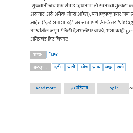
(सुरूवातीलाच एक संवाद म्हणताना तो स्वतःच्या मुलाला कडे
असणार. असे अनेक सीन्स आहेत), पण हळुहळू इतर जण त्याल
आहेत ("लुई शमाशा उई" जर स्वतंत्रपणे ऐकले तर "vinta
गाण्यांतील जमून गेलेली देशभक्तीपर वाक्ये, अशा काही g
अतिप्रचंड हिट चित्रपट.
चित्रपट
विषय:
दिलीप
क्रांती
मनोज
कुमार
शत्रुघ्न
शशी
शब्दखुणा:
Read more
about "क्रांती" - कर ले घडी दो घडी!
78 प्रतिसाद
Log in
o