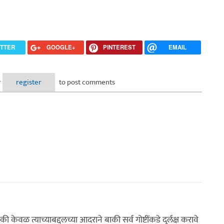
ITTER
GOOGLE+
PINTEREST
EMAIL
r
register
to post comments
केवळ त्याच्याबद्दलच्या आदराने बाकी सर्व गोष्टींकडे दुर्लक्ष करावे