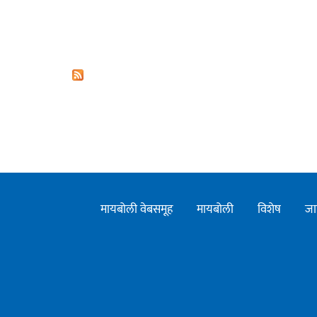
मायबोली वेबसमूह
मायबोली
विशेष
जा