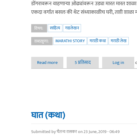
डोंगरावरून वाहणाऱ्या ओढ्यांवरून उड्या मारत मारत शाळा
एकदा वर्गात बसल की थेट संध्याकाळीच घरी, तशी शाळा मा
साहित्य
गद्यलेखन
विषय:
MARATHI STORY
मराठी कथा
मराठी लेख
शब्दखुणा:
Read more
about “कालचक्र- एक आठवणीतली गोष्ट”
5 प्रतिसाद
Log in
घात (कथा)
Submitted by
चैतन्य रासकर
on 23 June, 2019 - 06:49