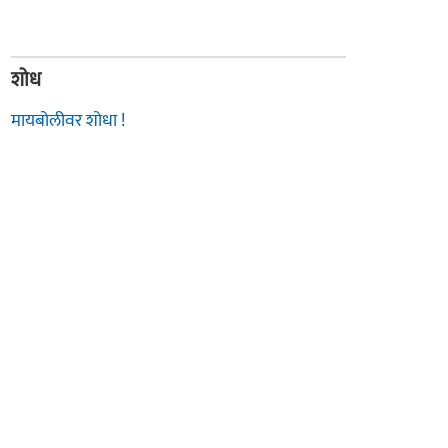
शोध
मायबोलीवर शोधा !