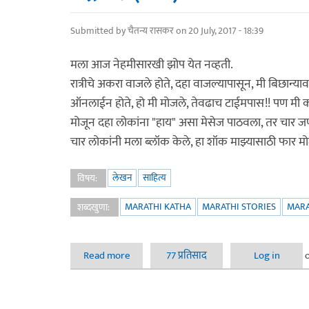
Submitted by
चैतन्य रासकर
on 20 July, 2017 - 18:39
मला आज नेहमीसारखी झोप येत नव्हती.
रात्रीचे अकरा वाजले होते, दहा वाजल्यापासून, मी बिछान्य
ऑनलाईन होते, हो मी मोजले, तेवढाच टाईमपास!! पण मी 
मोजून दहा लोकांना "हाय" असा मेसेज पाठवला, तर चार ज
चार लोकांनी मला ब्लॉक केले, हा शॉक माझ्यासाठी फार मो
लेखन
साहित्य
विषय:
MARATHI KATHA
MARATHI STORIES
MARA
शब्दखुणा:
Read more
about निद्रानाश (कथा)
77 प्रतिसाद
Log in