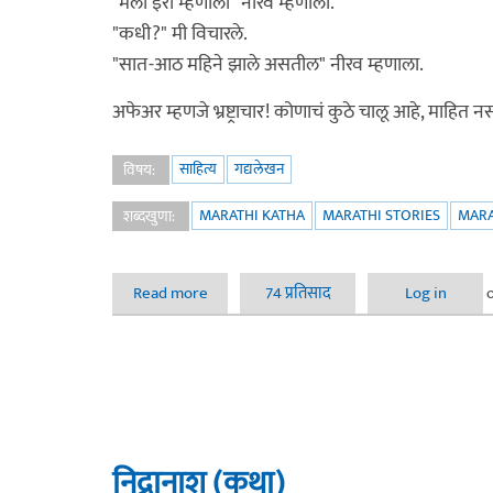
"मला इरा म्हणाली" नीरव म्हणाला.
"कधी?" मी विचारले.
"सात-आठ महिने झाले असतील" नीरव म्हणाला.
अफेअर म्हणजे भ्रष्ट्राचार! कोणाचं कुठे चालू आहे, माहित
साहित्य
गद्यलेखन
विषय:
MARATHI KATHA
MARATHI STORIES
MARA
शब्दखुणा:
Read more
about काथ्याकूट (कथा)
74 प्रतिसाद
Log in
निद्रानाश (कथा)