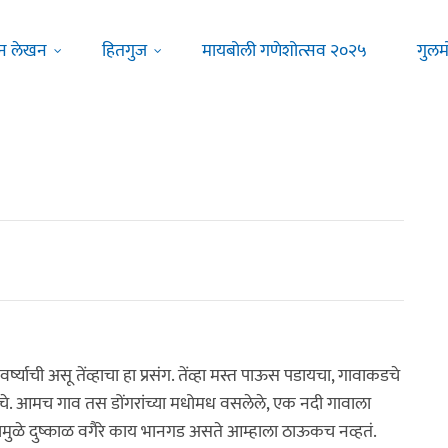
न लेखन
हितगुज
मायबोली गणेशोत्सव २०२५
गुलम
र्ष्याची असू तेंव्हाचा हा प्रसंग. तेंव्हा मस्त पाऊस पडायचा, गावाकडचे
सायचे. आमच गाव तस डोंगरांच्या मधोमध वसलेले, एक नदी गावाला
ामुळे दुष्काळ वगैरे काय भानगड असते आम्हाला ठाऊकच नव्हतं.