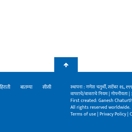
हिराती
बातम्या
सीसी
स्थापना : गणेश चतुर्थी, सप्टेंबर १६, 
वापराचे/वावराचे नियम
|
गोपनीयता
|
First created: Ganesh Chaturthi
All rights reserved worldwide.
Terms of use
|
Privacy Policy
|
C