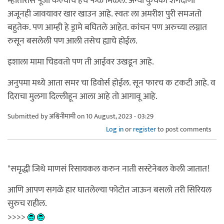
म्हातारीस पूजा केल्याचे हेच फळ मिळेल. अन्या कुचका शेंगदाणा
अजूनही जावयावर खार खाउन आहे. स्वतः ला अमरीश पुरी समजतो
बहुतेक. पण आम्ही हे ड्रामे बघितले आहेत. कांचन पण अरुच्या लग्नात
रुसून बसलेली पण आली तसेच ह्याचे होईल.
इशाला मामा चिडवतो पण ती आईवर उखडून आहे.
अनुपमा मध्ये आता समर चा डिवोर्स होईल. सून फारच क टकटी आहे. व
दिराचा मुलगा दिल्लीहून आला आहे तो आगावू आहे.
Submitted by
अश्विनीमामी
on 10 August, 2023 - 03:29
Log in
or
register
to post comments
"समृद्धी जिथे माणसं रिसायकल करुन नाती सस्टेनेबल केली जातात!
आणि आपण सगळे हार घातलेल्या फोटोत जाऊन बसलो तरी सिरियल
सुरुच राहील.
>>>>