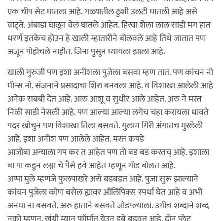
एक चीप सेट घातला आहे. गळ्यातील ठुशी उलटी घातली आहे असे
वाट्ते. अंबाडा घालून वेल घातले आहेत. हिरवा शेला लाल साडी मग हात
धरणॅ इतकेच होउन हे खाली म्हातारीने बोलवले आहे तिथे जातात पण
अजून पोहोचले नाहीत. जिना पुसून घ्यायला झाला आहे.
खाली गुरुजी पण इशा अनीशला पुजेला बसवा म्हण तात. पण कांचन नो
मीन्स नो. संजनाने प्रसादाचा शिरा बनवला आहे. व विशाखा आलेली आहे
अनेक सबबी देत आहे. आरु आशू व सुधीर आले आहेत. अरु ने मस्त
निळी साडी नेसली आहे. पण आल्या आल्या लगेच चहा करायला धावते
पदर खोचुन पण विशाखा तिला बसवते. गुलाम गिरी अंगातच मुरलेली
आहे. इशा अनीश पण आलेले आहेत. मस्त कपडे
आजोबा अन्याला गप कर त आहेत पण तो बड बड करतच् आहे. इशाला
बा पा कडून लग्ना चे पैसे हवे आहेत म्हणून गोड बोलत आहे.
अप्पा मुले म्हणजे फुलपाखरे असे बडबडत आहे. पुजा सुरू झाल्याने
कांचन पुजेला कोण बसेल ह्यावर ऑलिंपिक्स स्पर्धा घेत आहे व अभी
अनघा ना बसवते. अरु हाताने बसवते जोडप्ल्याला. उगीच शब्दाने शब्द
नको म्हणून. खंग्री म्यान फॉर्मात येउन डबे बडवत आहे. दोन प्लेट