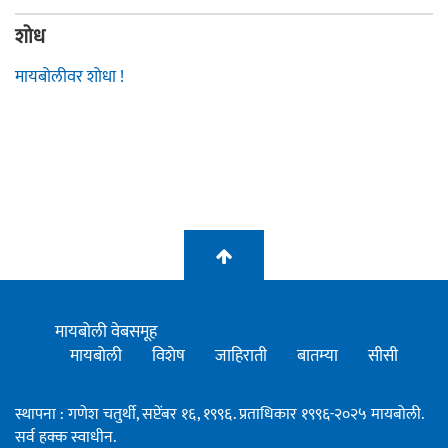
शोध
मायबोलीवर शोधा !
मायबोली वेबसमूह
मायबोली
विशेष
जाहिराती
बातम्या
सीसी
स्थापना : गणेश चतुर्थी, सप्टेंबर १६, १९९६. प्रताधिकार १९९६-२०२५ मायबोली.
सर्व हक्क स्वाधीन.