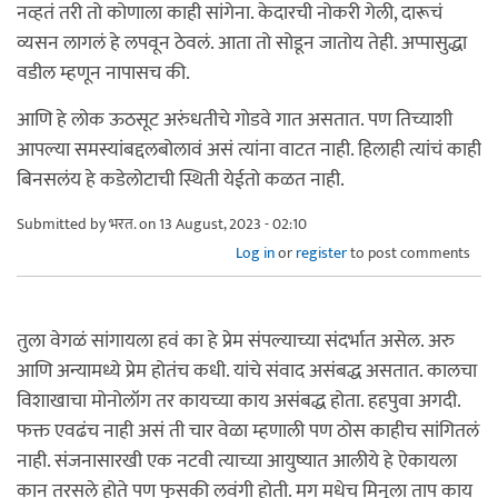
नव्हतं तरी तो कोणाला काही सांगेना. केदारची नोकरी गेली, दारूचं
व्यसन लागलं हे लपवून ठेवलं. आता तो सोडून जातोय तेही. अप्पासुद्धा
वडील म्हणून नापासच की.
आणि हे लोक ऊठसूट अरुंधतीचे गोडवे गात असतात. पण तिच्याशी
आपल्या समस्यांबद्दलबोलावं असं त्यांना वाटत नाही. हिलाही त्यांचं काही
बिनसलंय हे कडेलोटाची स्थिती येईतो कळत नाही.
Submitted by
भरत.
on 13 August, 2023 - 02:10
Log in
or
register
to post comments
तुला वेगळं सांगायला हवं का हे प्रेम संपल्याच्या संदर्भात असेल. अरु
आणि अन्यामध्ये प्रेम होतंच कधी. यांचे संवाद असंबद्ध असतात. कालचा
विशाखाचा मोनोलॉग तर कायच्या काय असंबद्ध होता. हहपुवा अगदी.
फक्त एवढंच नाही असं ती चार वेळा म्हणाली पण ठोस काहीच सांगितलं
नाही. संजनासारखी एक नटवी त्याच्या आयुष्यात आलीये हे ऐकायला
कान तरसले होते पण फुसकी लवंगी होती. मग मधेच मिनूला ताप काय