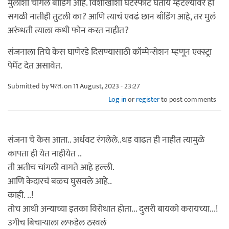
मुलांशी चांगलं बाँडिंग आहे. विशाखाशी घटस्फोट घेतोय म्हटल्यावर ही
सगळी नातीही तुटली का? आणि त्याचं एवढं छान बाँडिंग आहे, तर मुलं
अरुंधती त्याला कधी फोन करत नाहीत?
संजनाला तिचे केस घाणेरडे दिसण्यासाठी कॉम्पेन्सेशन म्हणून एक्स्ट्रा
पेमेंट देत असावेत.
Submitted by
भरत.
on 11 August, 2023 - 23:27
Log in
or
register
to post comments
संजना चे केस आता.. अर्धवट रंगलेले..धड वाढत ही नाहीत त्यामुळे
कापता ही येत नाहीयेत ..
ती अतीच चांगली वागते आहे हल्ली.
आणि केदारचं बळच घुसवले आहे..
काही. ..!
तोच आधी अन्याच्या इतका विरोधात होता... दुसरी बायको करायच्या...!
उगीच बिचाऱ्याला लफडेल ठरवलं