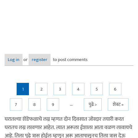
Log in
or
register
to post comments
Pages
1
2
3
4
5
6
…
7
8
9
पुढे >
शेवट »
घरातल्या शेंडेफळाचे लग्न म्हणत दोन दिवसात जोरदार तयारी करत
घरातच लग्न लावणार आहेत. त्यात अरूला ईशाला आता वळण लावायचे
आहे. तिला पुढे त्रास होईल म्हणून अरू आतापासूनच तिला त्रास देऊ