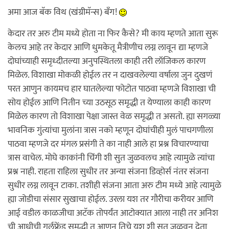
अमा आज बॅक विथ (खंग्रीमॅन्स) बॅंग!
केदार तर अरु टीम मध्ये होता ना फिर कैसे? मी काय म्हणते आता सुरू
केलच आहे तर केदार आणि धुमकेतू मैत्रीणीच लग्न लावून द्या म्हणजे
दोघांच्याही समृध्दीतल्या अनुपस्थितला काही तरी लॉजिकल कारण
मिळेल. विशाखा मोकळी होईल तर न दाखवलेल्या वर्षाला जुन दुखणं
परत आणुन कायमच हार घातलेल्या फोटोत पाठवा म्हणजे विशाखा ची
सोय होईल आणि नितीन च्या उठसूठ समृद्धी त येण्याला काही कारण
मिळेल कारण तो विशाखा पेक्षा जास्त वेळ समृद्धी त असतो. ह्या सगळ्या
भावनिक गुंत्यांचा मुलांना त्रास नको म्हणून दोघांचीही मुलं पाचगणीला
पाठवा म्हणजे दर मंगल प्रसंगी ते का नाही आले हा प्रश्न विचारण्याचा
त्रास वाचेल. मोघे काकांनी चिंगी शी सुत जुळवलच आहे त्यामुळे त्यांचा
प्रश्न नाही. राहता राहिला सुधीर तर अन्या संजना डिव्होर्स नंतर संजना
सुधीर लग्न लावून टाका. तशीही संजना आता अरु टीम मध्ये आहे त्यामुळे
ह्या जोडीचा संसार सुखाचा होईल. उरला यश तर गौरीचा करीयर आणि
आई वडील काळजीचा अटॅक तोपर्यंत आटोक्यात आला नाही तर अनिश
ची आधीची गर्लफ्रेंड समृद्धी त आणुन तिचे यश शी सुत जुळवून देता